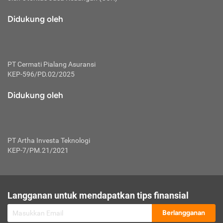
macam risiko dan manfaat investasi.
Didukung oleh
Karena mengombinasikan 2 produk
keuangan sekaligus, premi yang
dibayarkan oleh nasabah akan dibagi
dengan rasio tertentu ke manfaat asuransi
dan investasi sekaligus.
PT Cermati Pialang Asuransi
KEP-596/PD.02/2025
Dengan cara kerja yang lebih lengkap
tersebut, asuransi jenis ini mampu
Didukung oleh
diuangkan kembali saat nasabah tak
pernah melakukan pengajuan klaim
perlindungan. Ketika suatu saat tidak
mampu membayar premi, nasabah juga
PT Artha Investa Teknologi
bisa mengalihkan sebagian dana investasi
KEP-7/PM.21/2021
untuk melunasinya. Tentunya, keuntungan
dari aktivitas investasi bisa sepenuhnya
didapatkan oleh nasabah tanpa harus
repot mengelola modalnya.
Langganan untuk mendapatkan tips finansial
Namun, kekurangannya, manfaat investasi
Berlangganan
tidak bisa dirasakan secara optimal karena