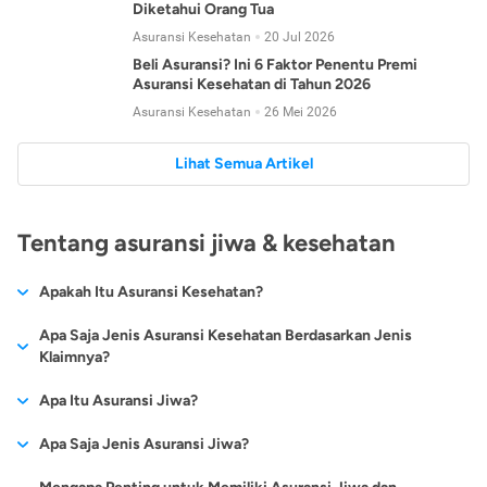
Diketahui Orang Tua
Asuransi Kesehatan
20 Jul 2026
Beli Asuransi? Ini 6 Faktor Penentu Premi
Asuransi Kesehatan di Tahun 2026
Asuransi Kesehatan
26 Mei 2026
Lihat Semua Artikel
Tentang asuransi jiwa & kesehatan
Apakah Itu Asuransi Kesehatan?
Asuransi kesehatan adalah jenis asuransi yang diperuntukkan
Apa Saja Jenis Asuransi Kesehatan Berdasarkan Jenis
untuk memberikan jaminan kesehatan kepada para
Klaimnya?
tertanggungnya jika mengalami sakit atau kecelakaan.
Secara umum, ada 2 jenis asuransi kesehatan yang
Apa Itu Asuransi Jiwa?
Asuransi kesehatan pada umumnya ditawarkan oleh berbagai
dikelompokkan berdasarkan jenis klaimnya:
perusahaan asuransi dengan berbagai pilihan perlindungan
Asuransi jiwa adalah jenis asuransi yang memberikan
Apa Saja Jenis Asuransi Jiwa?
mulai dari jaminan rawat inap di rumah sakit, hingga rawat
Asuransi Kesehatan
Cashless
:
pertanggungan berupa uang santunan atau ganti rugi kepada
jalan.
Proses klaim dilakukan oleh perusahaan asuransi tanpa
Secara umum, berikut jenis-jenis asuransi jiwa yang tersedia di