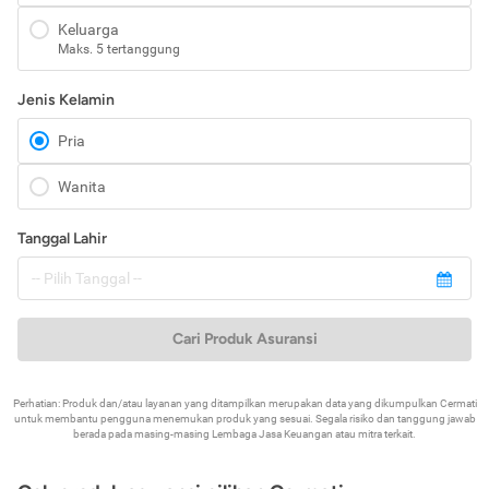
Keluarga
Maks. 5 tertanggung
Jenis Kelamin
Pria
Wanita
Tanggal Lahir
Cari Produk Asuransi
Perhatian: Produk dan/atau layanan yang ditampilkan merupakan data yang dikumpulkan Cermati
untuk membantu pengguna menemukan produk yang sesuai. Segala risiko dan tanggung jawab
berada pada masing-masing Lembaga Jasa Keuangan atau mitra terkait.