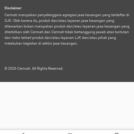
harus terpotong biaya asuransi. Selain itu,
Disclaimer
:
risiko kerugian akibat investasi juga bisa
Cermati merupakan penyelenggara agregasi jasa keuangan yang terdaftar di
turut mempengaruhi saldo asuransi dan
OJK. Oleh karena itu, produk dan/atau layanan jasa keuangan yang
menurunkan manfaatnya.
ditawarkan bukan merupakan produk dan/atau layanan jasa keuangan yang
diterbitkan oleh Cermati dan Cermati tidak bertanggung jawab atas tuntutan
dan risiko terkait produk dan/atau layanan LJK dan/atau pihak yang
Asuransi
Menawarkan manfaat perlindungan yang
melakukan kegiatan di sektor jasa keuangan.
Jiwa
dilengkapi dengan tabungan. Selayaknya
Dwiguna
jenis asuransi yang sebelumnya, produk ini
akan membagi sebagian premi ke rekening
©
2026
Cermati. All Rights Reserved.
tabungan, dan sisanya akan dialokasikan
ke manfaat perlindungan asuransi.
Saat memilih jenis asuransi ini, kamu bisa
merasakan keunggulan berupa
kemudahan dalam mencairkan dana
asuransi sebelum durasi atau masa
asuransinya berakhir. Selain itu, apabila
nasabah masih hidup hingga akhir masa
aktif asuransi, seluruh uang
pertanggungan bisa didapatkan kembali.