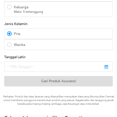
Keluarga
Maks. 5 tertanggung
Jenis Kelamin
Pria
Wanita
Tanggal Lahir
Cari Produk Asuransi
Perhatian: Produk dan/atau layanan yang ditampilkan merupakan data yang dikumpulkan Cermati
untuk membantu pengguna menemukan produk yang sesuai. Segala risiko dan tanggung jawab
berada pada masing-masing Lembaga Jasa Keuangan atau mitra terkait.