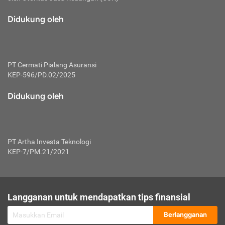
macam risiko dan manfaat investasi.
Didukung oleh
Karena mengombinasikan 2 produk
keuangan sekaligus, premi yang
dibayarkan oleh nasabah akan dibagi
dengan rasio tertentu ke manfaat asuransi
dan investasi sekaligus.
PT Cermati Pialang Asuransi
KEP-596/PD.02/2025
Dengan cara kerja yang lebih lengkap
tersebut, asuransi jenis ini mampu
Didukung oleh
diuangkan kembali saat nasabah tak
pernah melakukan pengajuan klaim
perlindungan. Ketika suatu saat tidak
mampu membayar premi, nasabah juga
PT Artha Investa Teknologi
bisa mengalihkan sebagian dana investasi
KEP-7/PM.21/2021
untuk melunasinya. Tentunya, keuntungan
dari aktivitas investasi bisa sepenuhnya
didapatkan oleh nasabah tanpa harus
repot mengelola modalnya.
Langganan untuk mendapatkan tips finansial
Namun, kekurangannya, manfaat investasi
Berlangganan
tidak bisa dirasakan secara optimal karena