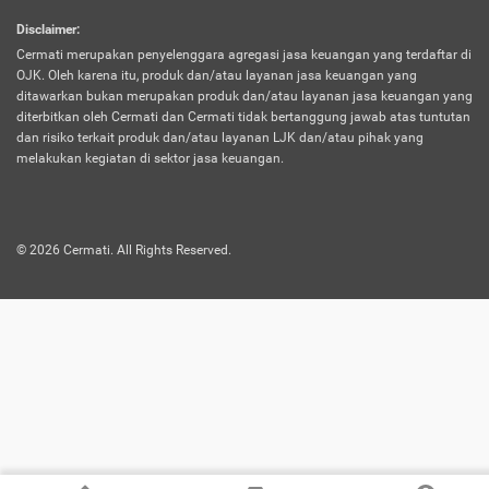
harus terpotong biaya asuransi. Selain itu,
Disclaimer
:
risiko kerugian akibat investasi juga bisa
Cermati merupakan penyelenggara agregasi jasa keuangan yang terdaftar di
turut mempengaruhi saldo asuransi dan
OJK. Oleh karena itu, produk dan/atau layanan jasa keuangan yang
menurunkan manfaatnya.
ditawarkan bukan merupakan produk dan/atau layanan jasa keuangan yang
diterbitkan oleh Cermati dan Cermati tidak bertanggung jawab atas tuntutan
dan risiko terkait produk dan/atau layanan LJK dan/atau pihak yang
Asuransi
Menawarkan manfaat perlindungan yang
melakukan kegiatan di sektor jasa keuangan.
Jiwa
dilengkapi dengan tabungan. Selayaknya
Dwiguna
jenis asuransi yang sebelumnya, produk ini
akan membagi sebagian premi ke rekening
©
2026
Cermati. All Rights Reserved.
tabungan, dan sisanya akan dialokasikan
ke manfaat perlindungan asuransi.
Saat memilih jenis asuransi ini, kamu bisa
merasakan keunggulan berupa
kemudahan dalam mencairkan dana
asuransi sebelum durasi atau masa
asuransinya berakhir. Selain itu, apabila
nasabah masih hidup hingga akhir masa
aktif asuransi, seluruh uang
pertanggungan bisa didapatkan kembali.