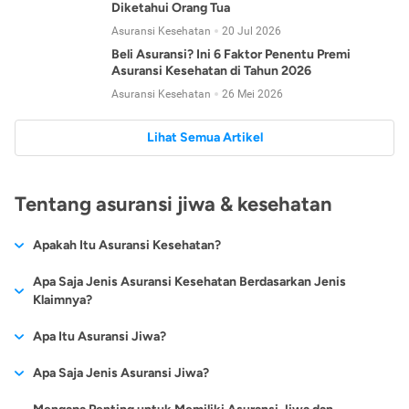
Diketahui Orang Tua
Asuransi Kesehatan
20 Jul 2026
Beli Asuransi? Ini 6 Faktor Penentu Premi
Asuransi Kesehatan di Tahun 2026
Asuransi Kesehatan
26 Mei 2026
Lihat Semua Artikel
Tentang asuransi jiwa & kesehatan
Apakah Itu Asuransi Kesehatan?
Asuransi kesehatan adalah jenis asuransi yang diperuntukkan
Apa Saja Jenis Asuransi Kesehatan Berdasarkan Jenis
untuk memberikan jaminan kesehatan kepada para
Klaimnya?
tertanggungnya jika mengalami sakit atau kecelakaan.
Secara umum, ada 2 jenis asuransi kesehatan yang
Apa Itu Asuransi Jiwa?
Asuransi kesehatan pada umumnya ditawarkan oleh berbagai
dikelompokkan berdasarkan jenis klaimnya:
perusahaan asuransi dengan berbagai pilihan perlindungan
Asuransi jiwa adalah jenis asuransi yang memberikan
Apa Saja Jenis Asuransi Jiwa?
mulai dari jaminan rawat inap di rumah sakit, hingga rawat
Asuransi Kesehatan
Cashless
:
pertanggungan berupa uang santunan atau ganti rugi kepada
jalan.
Proses klaim dilakukan oleh perusahaan asuransi tanpa
Secara umum, berikut jenis-jenis asuransi jiwa yang tersedia di