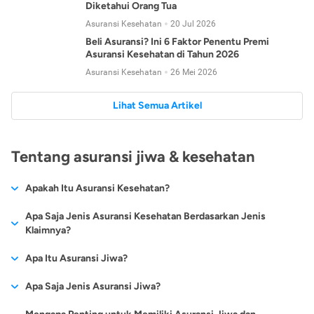
Diketahui Orang Tua
Asuransi Kesehatan
20 Jul 2026
Beli Asuransi? Ini 6 Faktor Penentu Premi
Asuransi Kesehatan di Tahun 2026
Asuransi Kesehatan
26 Mei 2026
Lihat Semua Artikel
Tentang asuransi jiwa & kesehatan
Apakah Itu Asuransi Kesehatan?
Asuransi kesehatan adalah jenis asuransi yang diperuntukkan
Apa Saja Jenis Asuransi Kesehatan Berdasarkan Jenis
untuk memberikan jaminan kesehatan kepada para
Klaimnya?
tertanggungnya jika mengalami sakit atau kecelakaan.
Secara umum, ada 2 jenis asuransi kesehatan yang
Apa Itu Asuransi Jiwa?
Asuransi kesehatan pada umumnya ditawarkan oleh berbagai
dikelompokkan berdasarkan jenis klaimnya:
perusahaan asuransi dengan berbagai pilihan perlindungan
Asuransi jiwa adalah jenis asuransi yang memberikan
Apa Saja Jenis Asuransi Jiwa?
mulai dari jaminan rawat inap di rumah sakit, hingga rawat
Asuransi Kesehatan
Cashless
:
pertanggungan berupa uang santunan atau ganti rugi kepada
jalan.
Proses klaim dilakukan oleh perusahaan asuransi tanpa
Secara umum, berikut jenis-jenis asuransi jiwa yang tersedia di