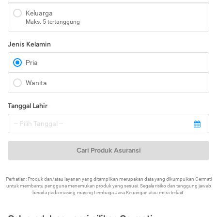
Keluarga
Maks. 5 tertanggung
Jenis Kelamin
Pria
Wanita
Tanggal Lahir
Cari Produk Asuransi
Perhatian: Produk dan/atau layanan yang ditampilkan merupakan data yang dikumpulkan Cermati
untuk membantu pengguna menemukan produk yang sesuai. Segala risiko dan tanggung jawab
berada pada masing-masing Lembaga Jasa Keuangan atau mitra terkait.