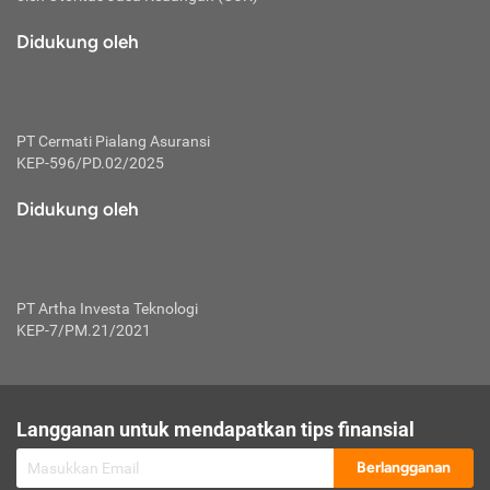
macam risiko dan manfaat investasi.
Didukung oleh
Karena mengombinasikan 2 produk
keuangan sekaligus, premi yang
dibayarkan oleh nasabah akan dibagi
dengan rasio tertentu ke manfaat asuransi
dan investasi sekaligus.
PT Cermati Pialang Asuransi
KEP-596/PD.02/2025
Dengan cara kerja yang lebih lengkap
tersebut, asuransi jenis ini mampu
Didukung oleh
diuangkan kembali saat nasabah tak
pernah melakukan pengajuan klaim
perlindungan. Ketika suatu saat tidak
mampu membayar premi, nasabah juga
PT Artha Investa Teknologi
bisa mengalihkan sebagian dana investasi
KEP-7/PM.21/2021
untuk melunasinya. Tentunya, keuntungan
dari aktivitas investasi bisa sepenuhnya
didapatkan oleh nasabah tanpa harus
repot mengelola modalnya.
Langganan untuk mendapatkan tips finansial
Namun, kekurangannya, manfaat investasi
Berlangganan
tidak bisa dirasakan secara optimal karena