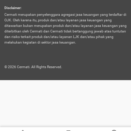
harus terpotong biaya asuransi. Selain itu,
Disclaimer
:
risiko kerugian akibat investasi juga bisa
Cermati merupakan penyelenggara agregasi jasa keuangan yang terdaftar di
turut mempengaruhi saldo asuransi dan
OJK. Oleh karena itu, produk dan/atau layanan jasa keuangan yang
menurunkan manfaatnya.
ditawarkan bukan merupakan produk dan/atau layanan jasa keuangan yang
diterbitkan oleh Cermati dan Cermati tidak bertanggung jawab atas tuntutan
dan risiko terkait produk dan/atau layanan LJK dan/atau pihak yang
Asuransi
Menawarkan manfaat perlindungan yang
melakukan kegiatan di sektor jasa keuangan.
Jiwa
dilengkapi dengan tabungan. Selayaknya
Dwiguna
jenis asuransi yang sebelumnya, produk ini
akan membagi sebagian premi ke rekening
©
2026
Cermati. All Rights Reserved.
tabungan, dan sisanya akan dialokasikan
ke manfaat perlindungan asuransi.
Saat memilih jenis asuransi ini, kamu bisa
merasakan keunggulan berupa
kemudahan dalam mencairkan dana
asuransi sebelum durasi atau masa
asuransinya berakhir. Selain itu, apabila
nasabah masih hidup hingga akhir masa
aktif asuransi, seluruh uang
pertanggungan bisa didapatkan kembali.