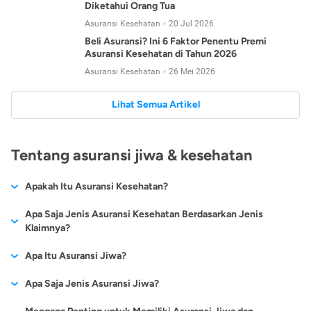
Diketahui Orang Tua
Asuransi Kesehatan
20 Jul 2026
Beli Asuransi? Ini 6 Faktor Penentu Premi
Asuransi Kesehatan di Tahun 2026
Asuransi Kesehatan
26 Mei 2026
Lihat Semua Artikel
Tentang asuransi jiwa & kesehatan
Apakah Itu Asuransi Kesehatan?
Asuransi kesehatan adalah jenis asuransi yang diperuntukkan
Apa Saja Jenis Asuransi Kesehatan Berdasarkan Jenis
untuk memberikan jaminan kesehatan kepada para
Klaimnya?
tertanggungnya jika mengalami sakit atau kecelakaan.
Secara umum, ada 2 jenis asuransi kesehatan yang
Apa Itu Asuransi Jiwa?
Asuransi kesehatan pada umumnya ditawarkan oleh berbagai
dikelompokkan berdasarkan jenis klaimnya:
perusahaan asuransi dengan berbagai pilihan perlindungan
Asuransi jiwa adalah jenis asuransi yang memberikan
Apa Saja Jenis Asuransi Jiwa?
mulai dari jaminan rawat inap di rumah sakit, hingga rawat
Asuransi Kesehatan
Cashless
:
pertanggungan berupa uang santunan atau ganti rugi kepada
jalan.
Proses klaim dilakukan oleh perusahaan asuransi tanpa
Secara umum, berikut jenis-jenis asuransi jiwa yang tersedia di