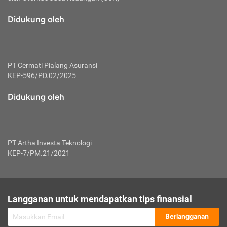
macam risiko dan manfaat investasi.
Didukung oleh
Karena mengombinasikan 2 produk
keuangan sekaligus, premi yang
dibayarkan oleh nasabah akan dibagi
dengan rasio tertentu ke manfaat asuransi
dan investasi sekaligus.
PT Cermati Pialang Asuransi
KEP-596/PD.02/2025
Dengan cara kerja yang lebih lengkap
tersebut, asuransi jenis ini mampu
Didukung oleh
diuangkan kembali saat nasabah tak
pernah melakukan pengajuan klaim
perlindungan. Ketika suatu saat tidak
mampu membayar premi, nasabah juga
PT Artha Investa Teknologi
bisa mengalihkan sebagian dana investasi
KEP-7/PM.21/2021
untuk melunasinya. Tentunya, keuntungan
dari aktivitas investasi bisa sepenuhnya
didapatkan oleh nasabah tanpa harus
repot mengelola modalnya.
Langganan untuk mendapatkan tips finansial
Namun, kekurangannya, manfaat investasi
Berlangganan
tidak bisa dirasakan secara optimal karena