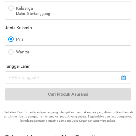
Keluarga
Maks. 5 tertanggung
Jenis Kelamin
Pria
Wanita
Tanggal Lahir
Cari Produk Asuransi
Perhatian: Produk dan/atau layanan yang ditampilkan merupakan data yang dikumpulkan Cermati
untuk membantu pengguna menemukan produk yang sesuai. Segala risiko dan tanggung jawab
berada pada masing-masing Lembaga Jasa Keuangan atau mitra terkait.