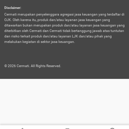
harus terpotong biaya asuransi. Selain itu,
Disclaimer
:
risiko kerugian akibat investasi juga bisa
Cermati merupakan penyelenggara agregasi jasa keuangan yang terdaftar di
turut mempengaruhi saldo asuransi dan
OJK. Oleh karena itu, produk dan/atau layanan jasa keuangan yang
menurunkan manfaatnya.
ditawarkan bukan merupakan produk dan/atau layanan jasa keuangan yang
diterbitkan oleh Cermati dan Cermati tidak bertanggung jawab atas tuntutan
dan risiko terkait produk dan/atau layanan LJK dan/atau pihak yang
Asuransi
Menawarkan manfaat perlindungan yang
melakukan kegiatan di sektor jasa keuangan.
Jiwa
dilengkapi dengan tabungan. Selayaknya
Dwiguna
jenis asuransi yang sebelumnya, produk ini
akan membagi sebagian premi ke rekening
©
2026
Cermati. All Rights Reserved.
tabungan, dan sisanya akan dialokasikan
ke manfaat perlindungan asuransi.
Saat memilih jenis asuransi ini, kamu bisa
merasakan keunggulan berupa
kemudahan dalam mencairkan dana
asuransi sebelum durasi atau masa
asuransinya berakhir. Selain itu, apabila
nasabah masih hidup hingga akhir masa
aktif asuransi, seluruh uang
pertanggungan bisa didapatkan kembali.