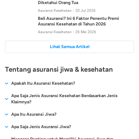
Diketahui Orang Tua
Asuransi Kesehatan
20 Jul 2026
Beli Asuransi? Ini 6 Faktor Penentu Premi
Asuransi Kesehatan di Tahun 2026
Asuransi Kesehatan
26 Mei 2026
Lihat Semua Artikel
Tentang asuransi jiwa & kesehatan
Apakah Itu Asuransi Kesehatan?
Asuransi kesehatan adalah jenis asuransi yang diperuntukkan
Apa Saja Jenis Asuransi Kesehatan Berdasarkan Jenis
untuk memberikan jaminan kesehatan kepada para
Klaimnya?
tertanggungnya jika mengalami sakit atau kecelakaan.
Secara umum, ada 2 jenis asuransi kesehatan yang
Apa Itu Asuransi Jiwa?
Asuransi kesehatan pada umumnya ditawarkan oleh berbagai
dikelompokkan berdasarkan jenis klaimnya:
perusahaan asuransi dengan berbagai pilihan perlindungan
Asuransi jiwa adalah jenis asuransi yang memberikan
Apa Saja Jenis Asuransi Jiwa?
mulai dari jaminan rawat inap di rumah sakit, hingga rawat
Asuransi Kesehatan
Cashless
:
pertanggungan berupa uang santunan atau ganti rugi kepada
jalan.
Proses klaim dilakukan oleh perusahaan asuransi tanpa
Secara umum, berikut jenis-jenis asuransi jiwa yang tersedia di