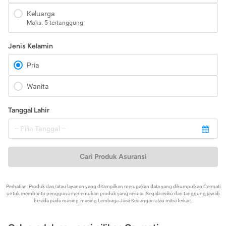
Keluarga
Maks. 5 tertanggung
Jenis Kelamin
Pria
Wanita
Tanggal Lahir
Cari Produk Asuransi
Perhatian: Produk dan/atau layanan yang ditampilkan merupakan data yang dikumpulkan Cermati
untuk membantu pengguna menemukan produk yang sesuai. Segala risiko dan tanggung jawab
berada pada masing-masing Lembaga Jasa Keuangan atau mitra terkait.