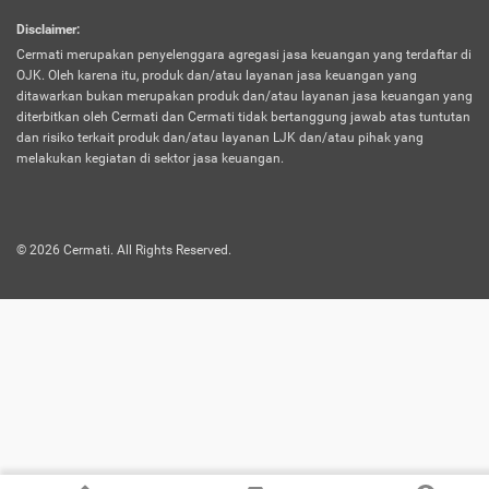
harus terpotong biaya asuransi. Selain itu,
Disclaimer
:
risiko kerugian akibat investasi juga bisa
Cermati merupakan penyelenggara agregasi jasa keuangan yang terdaftar di
turut mempengaruhi saldo asuransi dan
OJK. Oleh karena itu, produk dan/atau layanan jasa keuangan yang
menurunkan manfaatnya.
ditawarkan bukan merupakan produk dan/atau layanan jasa keuangan yang
diterbitkan oleh Cermati dan Cermati tidak bertanggung jawab atas tuntutan
dan risiko terkait produk dan/atau layanan LJK dan/atau pihak yang
Asuransi
Menawarkan manfaat perlindungan yang
melakukan kegiatan di sektor jasa keuangan.
Jiwa
dilengkapi dengan tabungan. Selayaknya
Dwiguna
jenis asuransi yang sebelumnya, produk ini
akan membagi sebagian premi ke rekening
©
2026
Cermati. All Rights Reserved.
tabungan, dan sisanya akan dialokasikan
ke manfaat perlindungan asuransi.
Saat memilih jenis asuransi ini, kamu bisa
merasakan keunggulan berupa
kemudahan dalam mencairkan dana
asuransi sebelum durasi atau masa
asuransinya berakhir. Selain itu, apabila
nasabah masih hidup hingga akhir masa
aktif asuransi, seluruh uang
pertanggungan bisa didapatkan kembali.