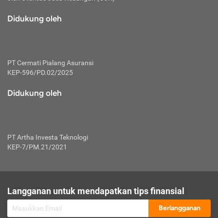
macam risiko dan manfaat investasi.
Didukung oleh
Karena mengombinasikan 2 produk
keuangan sekaligus, premi yang
dibayarkan oleh nasabah akan dibagi
dengan rasio tertentu ke manfaat asuransi
dan investasi sekaligus.
PT Cermati Pialang Asuransi
KEP-596/PD.02/2025
Dengan cara kerja yang lebih lengkap
tersebut, asuransi jenis ini mampu
Didukung oleh
diuangkan kembali saat nasabah tak
pernah melakukan pengajuan klaim
perlindungan. Ketika suatu saat tidak
mampu membayar premi, nasabah juga
PT Artha Investa Teknologi
bisa mengalihkan sebagian dana investasi
KEP-7/PM.21/2021
untuk melunasinya. Tentunya, keuntungan
dari aktivitas investasi bisa sepenuhnya
didapatkan oleh nasabah tanpa harus
repot mengelola modalnya.
Langganan untuk mendapatkan tips finansial
Namun, kekurangannya, manfaat investasi
Berlangganan
tidak bisa dirasakan secara optimal karena