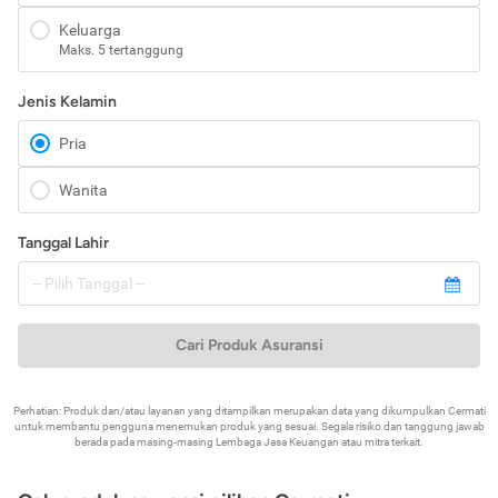
Keluarga
Maks. 5 tertanggung
Jenis Kelamin
Pria
Wanita
Tanggal Lahir
Cari Produk Asuransi
Perhatian: Produk dan/atau layanan yang ditampilkan merupakan data yang dikumpulkan Cermati
untuk membantu pengguna menemukan produk yang sesuai. Segala risiko dan tanggung jawab
berada pada masing-masing Lembaga Jasa Keuangan atau mitra terkait.