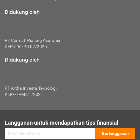
macam risiko dan manfaat investasi.
Didukung oleh
Karena mengombinasikan 2 produk
keuangan sekaligus, premi yang
dibayarkan oleh nasabah akan dibagi
dengan rasio tertentu ke manfaat asuransi
dan investasi sekaligus.
PT Cermati Pialang Asuransi
KEP-596/PD.02/2025
Dengan cara kerja yang lebih lengkap
tersebut, asuransi jenis ini mampu
Didukung oleh
diuangkan kembali saat nasabah tak
pernah melakukan pengajuan klaim
perlindungan. Ketika suatu saat tidak
mampu membayar premi, nasabah juga
PT Artha Investa Teknologi
bisa mengalihkan sebagian dana investasi
KEP-7/PM.21/2021
untuk melunasinya. Tentunya, keuntungan
dari aktivitas investasi bisa sepenuhnya
didapatkan oleh nasabah tanpa harus
repot mengelola modalnya.
Langganan untuk mendapatkan tips finansial
Namun, kekurangannya, manfaat investasi
Berlangganan
tidak bisa dirasakan secara optimal karena