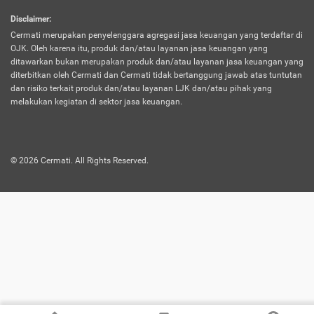
harus terpotong biaya asuransi. Selain itu,
Disclaimer
:
risiko kerugian akibat investasi juga bisa
Cermati merupakan penyelenggara agregasi jasa keuangan yang terdaftar di
turut mempengaruhi saldo asuransi dan
OJK. Oleh karena itu, produk dan/atau layanan jasa keuangan yang
menurunkan manfaatnya.
ditawarkan bukan merupakan produk dan/atau layanan jasa keuangan yang
diterbitkan oleh Cermati dan Cermati tidak bertanggung jawab atas tuntutan
dan risiko terkait produk dan/atau layanan LJK dan/atau pihak yang
Asuransi
Menawarkan manfaat perlindungan yang
melakukan kegiatan di sektor jasa keuangan.
Jiwa
dilengkapi dengan tabungan. Selayaknya
Dwiguna
jenis asuransi yang sebelumnya, produk ini
akan membagi sebagian premi ke rekening
©
2026
Cermati. All Rights Reserved.
tabungan, dan sisanya akan dialokasikan
ke manfaat perlindungan asuransi.
Saat memilih jenis asuransi ini, kamu bisa
merasakan keunggulan berupa
kemudahan dalam mencairkan dana
asuransi sebelum durasi atau masa
asuransinya berakhir. Selain itu, apabila
nasabah masih hidup hingga akhir masa
aktif asuransi, seluruh uang
pertanggungan bisa didapatkan kembali.