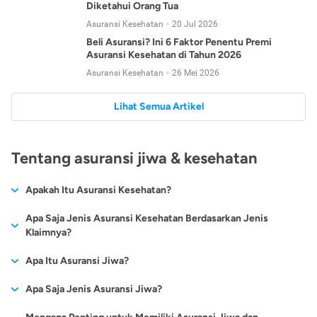
Diketahui Orang Tua
Asuransi Kesehatan
20 Jul 2026
Beli Asuransi? Ini 6 Faktor Penentu Premi
Asuransi Kesehatan di Tahun 2026
Asuransi Kesehatan
26 Mei 2026
Lihat Semua Artikel
Tentang asuransi jiwa & kesehatan
Apakah Itu Asuransi Kesehatan?
Asuransi kesehatan adalah jenis asuransi yang diperuntukkan
Apa Saja Jenis Asuransi Kesehatan Berdasarkan Jenis
untuk memberikan jaminan kesehatan kepada para
Klaimnya?
tertanggungnya jika mengalami sakit atau kecelakaan.
Secara umum, ada 2 jenis asuransi kesehatan yang
Apa Itu Asuransi Jiwa?
Asuransi kesehatan pada umumnya ditawarkan oleh berbagai
dikelompokkan berdasarkan jenis klaimnya:
perusahaan asuransi dengan berbagai pilihan perlindungan
Asuransi jiwa adalah jenis asuransi yang memberikan
Apa Saja Jenis Asuransi Jiwa?
mulai dari jaminan rawat inap di rumah sakit, hingga rawat
Asuransi Kesehatan
Cashless
:
pertanggungan berupa uang santunan atau ganti rugi kepada
jalan.
Proses klaim dilakukan oleh perusahaan asuransi tanpa
Secara umum, berikut jenis-jenis asuransi jiwa yang tersedia di