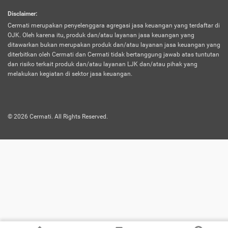
harus terpotong biaya asuransi. Selain itu,
Disclaimer
:
risiko kerugian akibat investasi juga bisa
Cermati merupakan penyelenggara agregasi jasa keuangan yang terdaftar di
turut mempengaruhi saldo asuransi dan
OJK. Oleh karena itu, produk dan/atau layanan jasa keuangan yang
menurunkan manfaatnya.
ditawarkan bukan merupakan produk dan/atau layanan jasa keuangan yang
diterbitkan oleh Cermati dan Cermati tidak bertanggung jawab atas tuntutan
dan risiko terkait produk dan/atau layanan LJK dan/atau pihak yang
Asuransi
Menawarkan manfaat perlindungan yang
melakukan kegiatan di sektor jasa keuangan.
Jiwa
dilengkapi dengan tabungan. Selayaknya
Dwiguna
jenis asuransi yang sebelumnya, produk ini
akan membagi sebagian premi ke rekening
©
2026
Cermati. All Rights Reserved.
tabungan, dan sisanya akan dialokasikan
ke manfaat perlindungan asuransi.
Saat memilih jenis asuransi ini, kamu bisa
merasakan keunggulan berupa
kemudahan dalam mencairkan dana
asuransi sebelum durasi atau masa
asuransinya berakhir. Selain itu, apabila
nasabah masih hidup hingga akhir masa
aktif asuransi, seluruh uang
pertanggungan bisa didapatkan kembali.