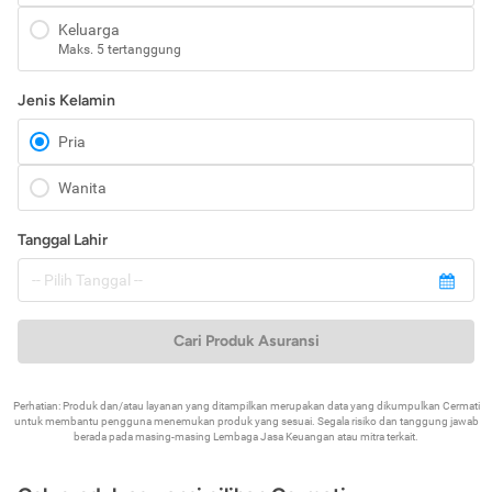
Keluarga
Maks. 5 tertanggung
Jenis Kelamin
Pria
Wanita
Tanggal Lahir
Cari Produk Asuransi
Perhatian: Produk dan/atau layanan yang ditampilkan merupakan data yang dikumpulkan Cermati
untuk membantu pengguna menemukan produk yang sesuai. Segala risiko dan tanggung jawab
berada pada masing-masing Lembaga Jasa Keuangan atau mitra terkait.