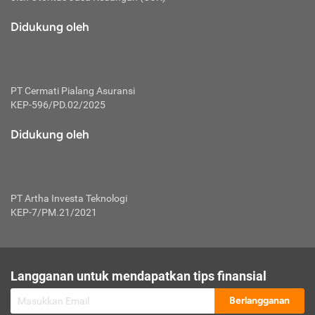
macam risiko dan manfaat investasi.
Didukung oleh
Karena mengombinasikan 2 produk
keuangan sekaligus, premi yang
dibayarkan oleh nasabah akan dibagi
dengan rasio tertentu ke manfaat asuransi
dan investasi sekaligus.
PT Cermati Pialang Asuransi
KEP-596/PD.02/2025
Dengan cara kerja yang lebih lengkap
tersebut, asuransi jenis ini mampu
Didukung oleh
diuangkan kembali saat nasabah tak
pernah melakukan pengajuan klaim
perlindungan. Ketika suatu saat tidak
mampu membayar premi, nasabah juga
PT Artha Investa Teknologi
bisa mengalihkan sebagian dana investasi
KEP-7/PM.21/2021
untuk melunasinya. Tentunya, keuntungan
dari aktivitas investasi bisa sepenuhnya
didapatkan oleh nasabah tanpa harus
repot mengelola modalnya.
Langganan untuk mendapatkan tips finansial
Namun, kekurangannya, manfaat investasi
Berlangganan
tidak bisa dirasakan secara optimal karena