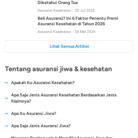
Diketahui Orang Tua
Asuransi Kesehatan
20 Jul 2026
Beli Asuransi? Ini 6 Faktor Penentu Premi
Asuransi Kesehatan di Tahun 2026
Asuransi Kesehatan
26 Mei 2026
Lihat Semua Artikel
Tentang asuransi jiwa & kesehatan
Apakah Itu Asuransi Kesehatan?
Asuransi kesehatan adalah jenis asuransi yang diperuntukkan
Apa Saja Jenis Asuransi Kesehatan Berdasarkan Jenis
untuk memberikan jaminan kesehatan kepada para
Klaimnya?
tertanggungnya jika mengalami sakit atau kecelakaan.
Secara umum, ada 2 jenis asuransi kesehatan yang
Apa Itu Asuransi Jiwa?
Asuransi kesehatan pada umumnya ditawarkan oleh berbagai
dikelompokkan berdasarkan jenis klaimnya:
perusahaan asuransi dengan berbagai pilihan perlindungan
Asuransi jiwa adalah jenis asuransi yang memberikan
Apa Saja Jenis Asuransi Jiwa?
mulai dari jaminan rawat inap di rumah sakit, hingga rawat
Asuransi Kesehatan
Cashless
:
pertanggungan berupa uang santunan atau ganti rugi kepada
jalan.
Proses klaim dilakukan oleh perusahaan asuransi tanpa
Secara umum, berikut jenis-jenis asuransi jiwa yang tersedia di