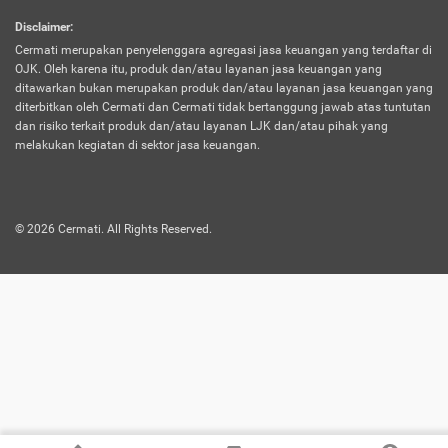
harus terpotong biaya asuransi. Selain itu,
Disclaimer
:
risiko kerugian akibat investasi juga bisa
Cermati merupakan penyelenggara agregasi jasa keuangan yang terdaftar di
turut mempengaruhi saldo asuransi dan
OJK. Oleh karena itu, produk dan/atau layanan jasa keuangan yang
menurunkan manfaatnya.
ditawarkan bukan merupakan produk dan/atau layanan jasa keuangan yang
diterbitkan oleh Cermati dan Cermati tidak bertanggung jawab atas tuntutan
dan risiko terkait produk dan/atau layanan LJK dan/atau pihak yang
Asuransi
Menawarkan manfaat perlindungan yang
melakukan kegiatan di sektor jasa keuangan.
Jiwa
dilengkapi dengan tabungan. Selayaknya
Dwiguna
jenis asuransi yang sebelumnya, produk ini
akan membagi sebagian premi ke rekening
©
2026
Cermati. All Rights Reserved.
tabungan, dan sisanya akan dialokasikan
ke manfaat perlindungan asuransi.
Saat memilih jenis asuransi ini, kamu bisa
merasakan keunggulan berupa
kemudahan dalam mencairkan dana
asuransi sebelum durasi atau masa
asuransinya berakhir. Selain itu, apabila
nasabah masih hidup hingga akhir masa
aktif asuransi, seluruh uang
pertanggungan bisa didapatkan kembali.