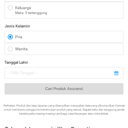
Keluarga
Maks. 5 tertanggung
Jenis Kelamin
Pria
Wanita
Tanggal Lahir
Cari Produk Asuransi
Perhatian: Produk dan/atau layanan yang ditampilkan merupakan data yang dikumpulkan Cermati
untuk membantu pengguna menemukan produk yang sesuai. Segala risiko dan tanggung jawab
berada pada masing-masing Lembaga Jasa Keuangan atau mitra terkait.