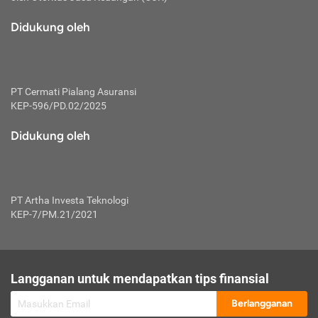
macam risiko dan manfaat investasi.
Didukung oleh
Karena mengombinasikan 2 produk
keuangan sekaligus, premi yang
dibayarkan oleh nasabah akan dibagi
dengan rasio tertentu ke manfaat asuransi
dan investasi sekaligus.
PT Cermati Pialang Asuransi
KEP-596/PD.02/2025
Dengan cara kerja yang lebih lengkap
tersebut, asuransi jenis ini mampu
Didukung oleh
diuangkan kembali saat nasabah tak
pernah melakukan pengajuan klaim
perlindungan. Ketika suatu saat tidak
mampu membayar premi, nasabah juga
PT Artha Investa Teknologi
bisa mengalihkan sebagian dana investasi
KEP-7/PM.21/2021
untuk melunasinya. Tentunya, keuntungan
dari aktivitas investasi bisa sepenuhnya
didapatkan oleh nasabah tanpa harus
repot mengelola modalnya.
Langganan untuk mendapatkan tips finansial
Namun, kekurangannya, manfaat investasi
Berlangganan
tidak bisa dirasakan secara optimal karena