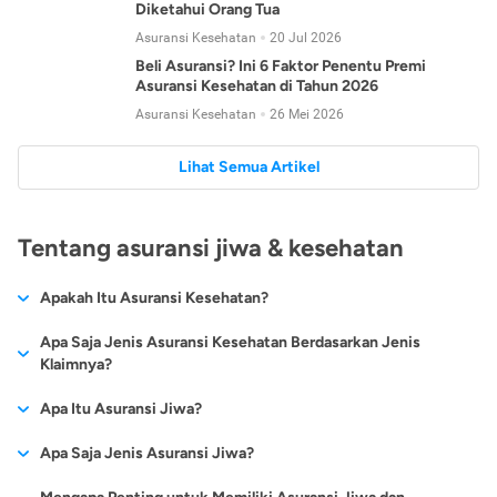
Diketahui Orang Tua
Asuransi Kesehatan
20 Jul 2026
Beli Asuransi? Ini 6 Faktor Penentu Premi
Asuransi Kesehatan di Tahun 2026
Asuransi Kesehatan
26 Mei 2026
Lihat Semua Artikel
Tentang asuransi jiwa & kesehatan
Apakah Itu Asuransi Kesehatan?
Asuransi kesehatan adalah jenis asuransi yang diperuntukkan
Apa Saja Jenis Asuransi Kesehatan Berdasarkan Jenis
untuk memberikan jaminan kesehatan kepada para
Klaimnya?
tertanggungnya jika mengalami sakit atau kecelakaan.
Secara umum, ada 2 jenis asuransi kesehatan yang
Apa Itu Asuransi Jiwa?
Asuransi kesehatan pada umumnya ditawarkan oleh berbagai
dikelompokkan berdasarkan jenis klaimnya:
perusahaan asuransi dengan berbagai pilihan perlindungan
Asuransi jiwa adalah jenis asuransi yang memberikan
Apa Saja Jenis Asuransi Jiwa?
mulai dari jaminan rawat inap di rumah sakit, hingga rawat
Asuransi Kesehatan
Cashless
:
pertanggungan berupa uang santunan atau ganti rugi kepada
jalan.
Proses klaim dilakukan oleh perusahaan asuransi tanpa
Secara umum, berikut jenis-jenis asuransi jiwa yang tersedia di