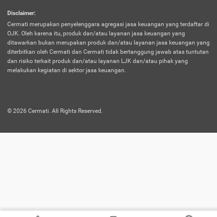
harus terpotong biaya asuransi. Selain itu,
Disclaimer
:
risiko kerugian akibat investasi juga bisa
Cermati merupakan penyelenggara agregasi jasa keuangan yang terdaftar di
turut mempengaruhi saldo asuransi dan
OJK. Oleh karena itu, produk dan/atau layanan jasa keuangan yang
menurunkan manfaatnya.
ditawarkan bukan merupakan produk dan/atau layanan jasa keuangan yang
diterbitkan oleh Cermati dan Cermati tidak bertanggung jawab atas tuntutan
dan risiko terkait produk dan/atau layanan LJK dan/atau pihak yang
Asuransi
Menawarkan manfaat perlindungan yang
melakukan kegiatan di sektor jasa keuangan.
Jiwa
dilengkapi dengan tabungan. Selayaknya
Dwiguna
jenis asuransi yang sebelumnya, produk ini
akan membagi sebagian premi ke rekening
©
2026
Cermati. All Rights Reserved.
tabungan, dan sisanya akan dialokasikan
ke manfaat perlindungan asuransi.
Saat memilih jenis asuransi ini, kamu bisa
merasakan keunggulan berupa
kemudahan dalam mencairkan dana
asuransi sebelum durasi atau masa
asuransinya berakhir. Selain itu, apabila
nasabah masih hidup hingga akhir masa
aktif asuransi, seluruh uang
pertanggungan bisa didapatkan kembali.