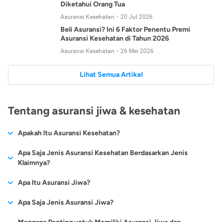
Diketahui Orang Tua
Asuransi Kesehatan
20 Jul 2026
Beli Asuransi? Ini 6 Faktor Penentu Premi
Asuransi Kesehatan di Tahun 2026
Asuransi Kesehatan
26 Mei 2026
Lihat Semua Artikel
Tentang asuransi jiwa & kesehatan
Apakah Itu Asuransi Kesehatan?
Asuransi kesehatan adalah jenis asuransi yang diperuntukkan
Apa Saja Jenis Asuransi Kesehatan Berdasarkan Jenis
untuk memberikan jaminan kesehatan kepada para
Klaimnya?
tertanggungnya jika mengalami sakit atau kecelakaan.
Secara umum, ada 2 jenis asuransi kesehatan yang
Apa Itu Asuransi Jiwa?
Asuransi kesehatan pada umumnya ditawarkan oleh berbagai
dikelompokkan berdasarkan jenis klaimnya:
perusahaan asuransi dengan berbagai pilihan perlindungan
Asuransi jiwa adalah jenis asuransi yang memberikan
Apa Saja Jenis Asuransi Jiwa?
mulai dari jaminan rawat inap di rumah sakit, hingga rawat
Asuransi Kesehatan
Cashless
:
pertanggungan berupa uang santunan atau ganti rugi kepada
jalan.
Proses klaim dilakukan oleh perusahaan asuransi tanpa
Secara umum, berikut jenis-jenis asuransi jiwa yang tersedia di