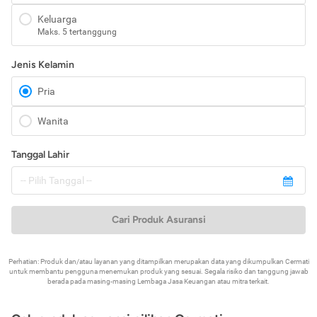
Keluarga
Maks. 5 tertanggung
Jenis Kelamin
Pria
Wanita
Tanggal Lahir
Cari Produk Asuransi
Perhatian: Produk dan/atau layanan yang ditampilkan merupakan data yang dikumpulkan Cermati
untuk membantu pengguna menemukan produk yang sesuai. Segala risiko dan tanggung jawab
berada pada masing-masing Lembaga Jasa Keuangan atau mitra terkait.