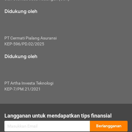
macam risiko dan manfaat investasi.
Didukung oleh
Karena mengombinasikan 2 produk
keuangan sekaligus, premi yang
dibayarkan oleh nasabah akan dibagi
dengan rasio tertentu ke manfaat asuransi
dan investasi sekaligus.
PT Cermati Pialang Asuransi
KEP-596/PD.02/2025
Dengan cara kerja yang lebih lengkap
tersebut, asuransi jenis ini mampu
Didukung oleh
diuangkan kembali saat nasabah tak
pernah melakukan pengajuan klaim
perlindungan. Ketika suatu saat tidak
mampu membayar premi, nasabah juga
PT Artha Investa Teknologi
bisa mengalihkan sebagian dana investasi
KEP-7/PM.21/2021
untuk melunasinya. Tentunya, keuntungan
dari aktivitas investasi bisa sepenuhnya
didapatkan oleh nasabah tanpa harus
repot mengelola modalnya.
Langganan untuk mendapatkan tips finansial
Namun, kekurangannya, manfaat investasi
Berlangganan
tidak bisa dirasakan secara optimal karena