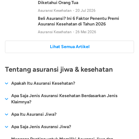
Diketahui Orang Tua
Asuransi Kesehatan
20 Jul 2026
Beli Asuransi? Ini 6 Faktor Penentu Premi
Asuransi Kesehatan di Tahun 2026
Asuransi Kesehatan
26 Mei 2026
Lihat Semua Artikel
Tentang asuransi jiwa & kesehatan
Apakah Itu Asuransi Kesehatan?
Asuransi kesehatan adalah jenis asuransi yang diperuntukkan
Apa Saja Jenis Asuransi Kesehatan Berdasarkan Jenis
untuk memberikan jaminan kesehatan kepada para
Klaimnya?
tertanggungnya jika mengalami sakit atau kecelakaan.
Secara umum, ada 2 jenis asuransi kesehatan yang
Apa Itu Asuransi Jiwa?
Asuransi kesehatan pada umumnya ditawarkan oleh berbagai
dikelompokkan berdasarkan jenis klaimnya:
perusahaan asuransi dengan berbagai pilihan perlindungan
Asuransi jiwa adalah jenis asuransi yang memberikan
Apa Saja Jenis Asuransi Jiwa?
mulai dari jaminan rawat inap di rumah sakit, hingga rawat
Asuransi Kesehatan
Cashless
:
pertanggungan berupa uang santunan atau ganti rugi kepada
jalan.
Proses klaim dilakukan oleh perusahaan asuransi tanpa
Secara umum, berikut jenis-jenis asuransi jiwa yang tersedia di