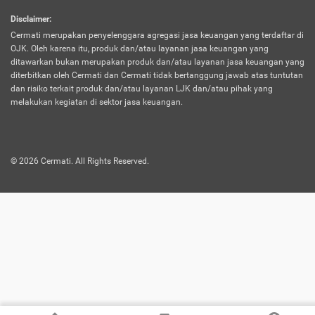
harus terpotong biaya asuransi. Selain itu,
Disclaimer
:
risiko kerugian akibat investasi juga bisa
Cermati merupakan penyelenggara agregasi jasa keuangan yang terdaftar di
turut mempengaruhi saldo asuransi dan
OJK. Oleh karena itu, produk dan/atau layanan jasa keuangan yang
menurunkan manfaatnya.
ditawarkan bukan merupakan produk dan/atau layanan jasa keuangan yang
diterbitkan oleh Cermati dan Cermati tidak bertanggung jawab atas tuntutan
dan risiko terkait produk dan/atau layanan LJK dan/atau pihak yang
Asuransi
Menawarkan manfaat perlindungan yang
melakukan kegiatan di sektor jasa keuangan.
Jiwa
dilengkapi dengan tabungan. Selayaknya
Dwiguna
jenis asuransi yang sebelumnya, produk ini
akan membagi sebagian premi ke rekening
©
2026
Cermati. All Rights Reserved.
tabungan, dan sisanya akan dialokasikan
ke manfaat perlindungan asuransi.
Saat memilih jenis asuransi ini, kamu bisa
merasakan keunggulan berupa
kemudahan dalam mencairkan dana
asuransi sebelum durasi atau masa
asuransinya berakhir. Selain itu, apabila
nasabah masih hidup hingga akhir masa
aktif asuransi, seluruh uang
pertanggungan bisa didapatkan kembali.