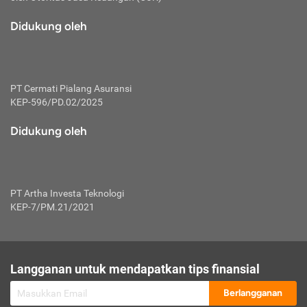
macam risiko dan manfaat investasi.
Didukung oleh
Karena mengombinasikan 2 produk
keuangan sekaligus, premi yang
dibayarkan oleh nasabah akan dibagi
dengan rasio tertentu ke manfaat asuransi
dan investasi sekaligus.
PT Cermati Pialang Asuransi
KEP-596/PD.02/2025
Dengan cara kerja yang lebih lengkap
tersebut, asuransi jenis ini mampu
Didukung oleh
diuangkan kembali saat nasabah tak
pernah melakukan pengajuan klaim
perlindungan. Ketika suatu saat tidak
mampu membayar premi, nasabah juga
PT Artha Investa Teknologi
bisa mengalihkan sebagian dana investasi
KEP-7/PM.21/2021
untuk melunasinya. Tentunya, keuntungan
dari aktivitas investasi bisa sepenuhnya
didapatkan oleh nasabah tanpa harus
repot mengelola modalnya.
Langganan untuk mendapatkan tips finansial
Namun, kekurangannya, manfaat investasi
Berlangganan
tidak bisa dirasakan secara optimal karena