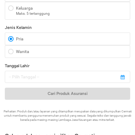
Keluarga
Maks. 5 tertanggung
Jenis Kelamin
Pria
Wanita
Tanggal Lahir
Cari Produk Asuransi
Perhatian: Produk dan/atau layanan yang ditampilkan merupakan data yang dikumpulkan Cermati
untuk membantu pengguna menemukan produk yang sesuai. Segala risiko dan tanggung jawab
berada pada masing-masing Lembaga Jasa Keuangan atau mitra terkait.