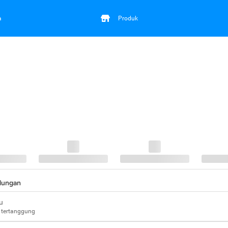
a
Produk
ndungan
u
 tertanggung