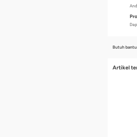
And
Pro
Dap
Butuh bantu
Artikel t