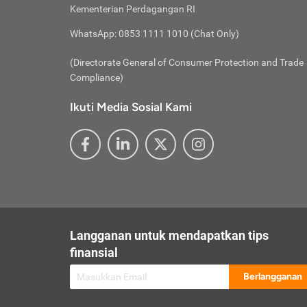
besar t
Inst
Seumu
Kementerian Perdagangan RI
pengel
Face
Hidup
membay
Gunaka
WhatsApp: 0853 1111 1010 (Chat Only)
atau
ditawa
Unduh
Whole
website
(Directorate General of Consumer Protection and Trade
Life
Waspad
Compliance)
Websit
hati-h
Ikuti Media Sosial Kami
mengaks
Perhat
Penyam
lewat a
@ce
@new
@inf
Asuran
Abaika
sebaga
Jiwa
U
Langganan untuk mendapatkan tips
Selalu
Link
Supaya
finansial
Pembar
Berlangganan
lalai 
Anda s