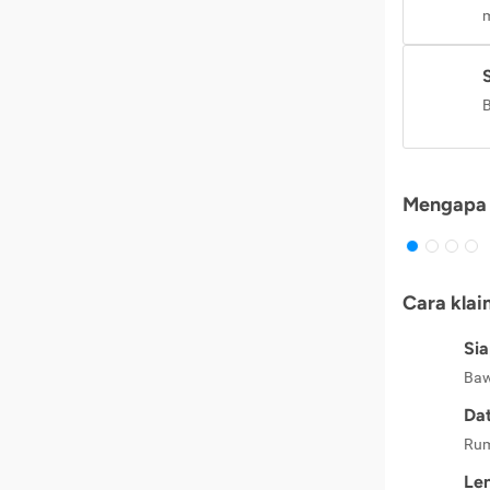
m
B
Mengapa 
Cara klai
Si
Baw
Dat
Rum
Le