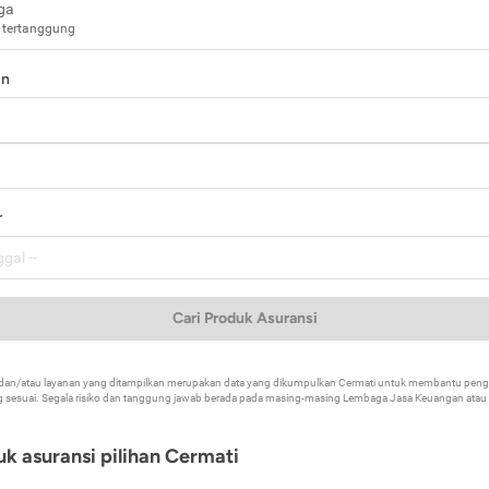
ga
 tertanggung
in
a
r
Cari Produk Asuransi
k dan/atau layanan yang ditampilkan merupakan data yang dikumpulkan Cermati untuk membantu p
 sesuai. Segala risiko dan tanggung jawab berada pada masing-masing Lembaga Jasa Keuangan atau mi
k asuransi pilihan Cermati