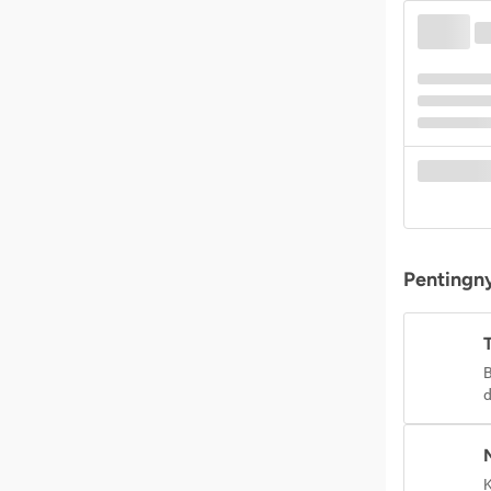
Pentingny
B
d
K