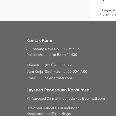
pengga
member
Layanan 
seperti:
persya
apabil
Cermati.
konsultas
PT Agregasi
bisa m
Layana
Asuran
data ata
di era pa
Protect), p
Mendap
Layana
Jiwa
teknologi
tersedia 
Memili
(Obat W
Berjan
pelayanan
dibutu
Layana
Agar keam
atau
T
operasi
labora
perlu dip
Life
rawat 
Inform
Kontak Kami
di ruma
Jangan
Jl. Tomang Raya No. 38, Jatipulo
tindak
Jangan
yang di
Palmerah, Jakarta Barat 11430
Cermati
Layana
passw
Nikmat
Telepon
:
(021) 40000 312
Jaga K
dibutu
Jangan
Jam Kerja
:
Senin - Jumat 09.00-17.00
Anda b
pihak-
Email
:
cs@cermati.com
untuk 
Janga
Indone
Jangan
Layanan Pengaduan Konsumen
apabil
manapu
Menghi
Waspad
PT Agregasi Cermat Indonesia
- cs@cermati.com
Memili
Hati-h
penyak
mengat
Asuran
Direktorat Jenderal Perlindungan
rumah 
terverif
Jiwa
Konsumen dan Tertib Niaga