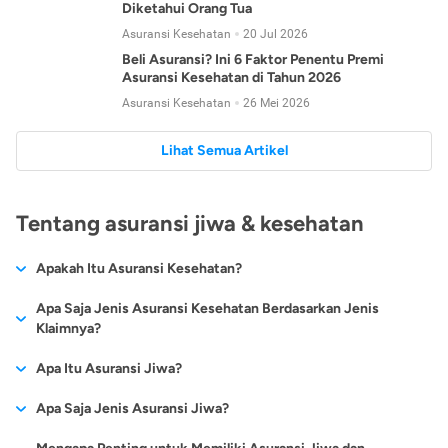
Diketahui Orang Tua
Asuransi Kesehatan
20 Jul 2026
Beli Asuransi? Ini 6 Faktor Penentu Premi
Asuransi Kesehatan di Tahun 2026
Asuransi Kesehatan
26 Mei 2026
Lihat Semua Artikel
Tentang asuransi jiwa & kesehatan
Apakah Itu Asuransi Kesehatan?
Asuransi kesehatan adalah jenis asuransi yang diperuntukkan
Apa Saja Jenis Asuransi Kesehatan Berdasarkan Jenis
untuk memberikan jaminan kesehatan kepada para
Klaimnya?
tertanggungnya jika mengalami sakit atau kecelakaan.
Secara umum, ada 2 jenis asuransi kesehatan yang
Apa Itu Asuransi Jiwa?
Asuransi kesehatan pada umumnya ditawarkan oleh berbagai
dikelompokkan berdasarkan jenis klaimnya:
perusahaan asuransi dengan berbagai pilihan perlindungan
Asuransi jiwa adalah jenis asuransi yang memberikan
Apa Saja Jenis Asuransi Jiwa?
mulai dari jaminan rawat inap di rumah sakit, hingga rawat
Asuransi Kesehatan
Cashless
:
pertanggungan berupa uang santunan atau ganti rugi kepada
jalan.
Proses klaim dilakukan oleh perusahaan asuransi tanpa
Secara umum, berikut jenis-jenis asuransi jiwa yang tersedia di