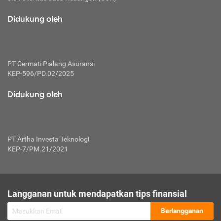
macam risiko dan manfaat investasi.
Didukung oleh
Karena mengombinasikan 2 produk
keuangan sekaligus, premi yang
dibayarkan oleh nasabah akan dibagi
dengan rasio tertentu ke manfaat asuransi
dan investasi sekaligus.
PT Cermati Pialang Asuransi
KEP-596/PD.02/2025
Dengan cara kerja yang lebih lengkap
tersebut, asuransi jenis ini mampu
Didukung oleh
diuangkan kembali saat nasabah tak
pernah melakukan pengajuan klaim
perlindungan. Ketika suatu saat tidak
mampu membayar premi, nasabah juga
PT Artha Investa Teknologi
bisa mengalihkan sebagian dana investasi
KEP-7/PM.21/2021
untuk melunasinya. Tentunya, keuntungan
dari aktivitas investasi bisa sepenuhnya
didapatkan oleh nasabah tanpa harus
repot mengelola modalnya.
Langganan untuk mendapatkan tips finansial
Namun, kekurangannya, manfaat investasi
Berlangganan
tidak bisa dirasakan secara optimal karena