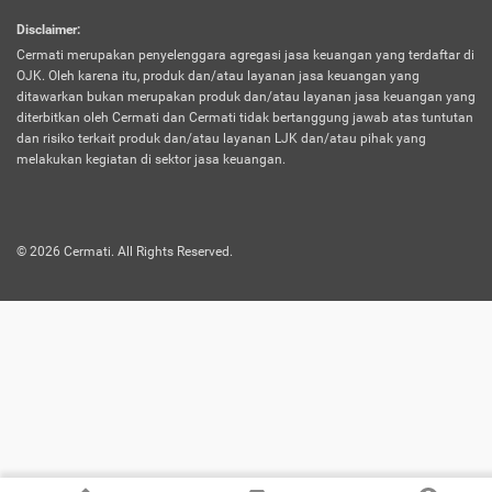
harus terpotong biaya asuransi. Selain itu,
Disclaimer
:
risiko kerugian akibat investasi juga bisa
Cermati merupakan penyelenggara agregasi jasa keuangan yang terdaftar di
turut mempengaruhi saldo asuransi dan
OJK. Oleh karena itu, produk dan/atau layanan jasa keuangan yang
menurunkan manfaatnya.
ditawarkan bukan merupakan produk dan/atau layanan jasa keuangan yang
diterbitkan oleh Cermati dan Cermati tidak bertanggung jawab atas tuntutan
dan risiko terkait produk dan/atau layanan LJK dan/atau pihak yang
Asuransi
Menawarkan manfaat perlindungan yang
melakukan kegiatan di sektor jasa keuangan.
Jiwa
dilengkapi dengan tabungan. Selayaknya
Dwiguna
jenis asuransi yang sebelumnya, produk ini
akan membagi sebagian premi ke rekening
©
2026
Cermati. All Rights Reserved.
tabungan, dan sisanya akan dialokasikan
ke manfaat perlindungan asuransi.
Saat memilih jenis asuransi ini, kamu bisa
merasakan keunggulan berupa
kemudahan dalam mencairkan dana
asuransi sebelum durasi atau masa
asuransinya berakhir. Selain itu, apabila
nasabah masih hidup hingga akhir masa
aktif asuransi, seluruh uang
pertanggungan bisa didapatkan kembali.