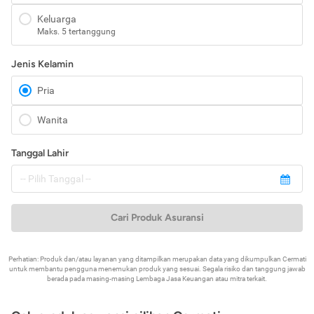
Keluarga
Maks. 5 tertanggung
Jenis Kelamin
Pria
Wanita
Tanggal Lahir
Cari Produk Asuransi
Perhatian: Produk dan/atau layanan yang ditampilkan merupakan data yang dikumpulkan Cermati
untuk membantu pengguna menemukan produk yang sesuai. Segala risiko dan tanggung jawab
berada pada masing-masing Lembaga Jasa Keuangan atau mitra terkait.