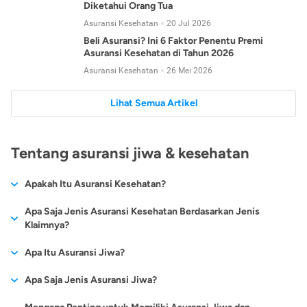
Diketahui Orang Tua
Asuransi Kesehatan
20 Jul 2026
Beli Asuransi? Ini 6 Faktor Penentu Premi
Asuransi Kesehatan di Tahun 2026
Asuransi Kesehatan
26 Mei 2026
Lihat Semua Artikel
Tentang asuransi jiwa & kesehatan
Apakah Itu Asuransi Kesehatan?
Asuransi kesehatan adalah jenis asuransi yang diperuntukkan
Apa Saja Jenis Asuransi Kesehatan Berdasarkan Jenis
untuk memberikan jaminan kesehatan kepada para
Klaimnya?
tertanggungnya jika mengalami sakit atau kecelakaan.
Secara umum, ada 2 jenis asuransi kesehatan yang
Apa Itu Asuransi Jiwa?
Asuransi kesehatan pada umumnya ditawarkan oleh berbagai
dikelompokkan berdasarkan jenis klaimnya:
perusahaan asuransi dengan berbagai pilihan perlindungan
Asuransi jiwa adalah jenis asuransi yang memberikan
Apa Saja Jenis Asuransi Jiwa?
mulai dari jaminan rawat inap di rumah sakit, hingga rawat
Asuransi Kesehatan
Cashless
:
pertanggungan berupa uang santunan atau ganti rugi kepada
jalan.
Proses klaim dilakukan oleh perusahaan asuransi tanpa
Secara umum, berikut jenis-jenis asuransi jiwa yang tersedia di