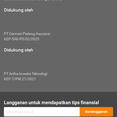
macam risiko dan manfaat investasi.
Didukung oleh
Karena mengombinasikan 2 produk
keuangan sekaligus, premi yang
dibayarkan oleh nasabah akan dibagi
dengan rasio tertentu ke manfaat asuransi
dan investasi sekaligus.
PT Cermati Pialang Asuransi
KEP-596/PD.02/2025
Dengan cara kerja yang lebih lengkap
tersebut, asuransi jenis ini mampu
Didukung oleh
diuangkan kembali saat nasabah tak
pernah melakukan pengajuan klaim
perlindungan. Ketika suatu saat tidak
mampu membayar premi, nasabah juga
PT Artha Investa Teknologi
bisa mengalihkan sebagian dana investasi
KEP-7/PM.21/2021
untuk melunasinya. Tentunya, keuntungan
dari aktivitas investasi bisa sepenuhnya
didapatkan oleh nasabah tanpa harus
repot mengelola modalnya.
Langganan untuk mendapatkan tips finansial
Namun, kekurangannya, manfaat investasi
Berlangganan
tidak bisa dirasakan secara optimal karena