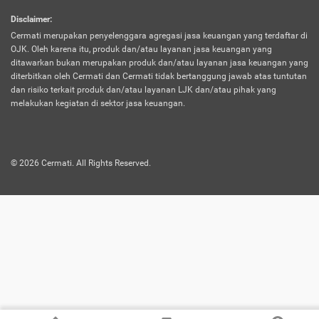
harus terpotong biaya asuransi. Selain itu,
Disclaimer
:
risiko kerugian akibat investasi juga bisa
Cermati merupakan penyelenggara agregasi jasa keuangan yang terdaftar di
turut mempengaruhi saldo asuransi dan
OJK. Oleh karena itu, produk dan/atau layanan jasa keuangan yang
menurunkan manfaatnya.
ditawarkan bukan merupakan produk dan/atau layanan jasa keuangan yang
diterbitkan oleh Cermati dan Cermati tidak bertanggung jawab atas tuntutan
dan risiko terkait produk dan/atau layanan LJK dan/atau pihak yang
Asuransi
Menawarkan manfaat perlindungan yang
melakukan kegiatan di sektor jasa keuangan.
Jiwa
dilengkapi dengan tabungan. Selayaknya
Dwiguna
jenis asuransi yang sebelumnya, produk ini
akan membagi sebagian premi ke rekening
©
2026
Cermati. All Rights Reserved.
tabungan, dan sisanya akan dialokasikan
ke manfaat perlindungan asuransi.
Saat memilih jenis asuransi ini, kamu bisa
merasakan keunggulan berupa
kemudahan dalam mencairkan dana
asuransi sebelum durasi atau masa
asuransinya berakhir. Selain itu, apabila
nasabah masih hidup hingga akhir masa
aktif asuransi, seluruh uang
pertanggungan bisa didapatkan kembali.