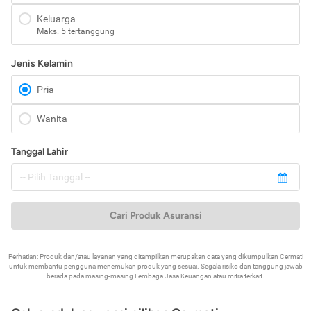
Keluarga
Maks. 5 tertanggung
Jenis Kelamin
Pria
Wanita
Tanggal Lahir
Cari Produk Asuransi
Perhatian: Produk dan/atau layanan yang ditampilkan merupakan data yang dikumpulkan Cermati
untuk membantu pengguna menemukan produk yang sesuai. Segala risiko dan tanggung jawab
berada pada masing-masing Lembaga Jasa Keuangan atau mitra terkait.