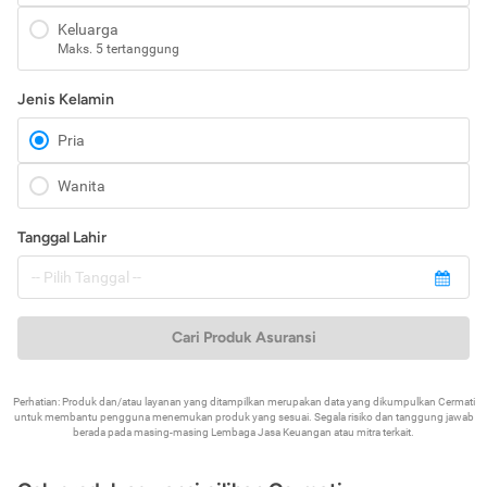
Keluarga
Maks. 5 tertanggung
Jenis Kelamin
Pria
Wanita
Tanggal Lahir
Cari Produk Asuransi
Perhatian: Produk dan/atau layanan yang ditampilkan merupakan data yang dikumpulkan Cermati
untuk membantu pengguna menemukan produk yang sesuai. Segala risiko dan tanggung jawab
berada pada masing-masing Lembaga Jasa Keuangan atau mitra terkait.