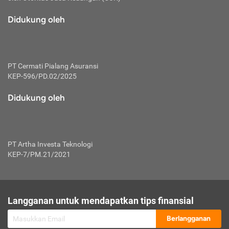
macam risiko dan manfaat investasi.
Didukung oleh
Karena mengombinasikan 2 produk
keuangan sekaligus, premi yang
dibayarkan oleh nasabah akan dibagi
dengan rasio tertentu ke manfaat asuransi
dan investasi sekaligus.
PT Cermati Pialang Asuransi
KEP-596/PD.02/2025
Dengan cara kerja yang lebih lengkap
tersebut, asuransi jenis ini mampu
Didukung oleh
diuangkan kembali saat nasabah tak
pernah melakukan pengajuan klaim
perlindungan. Ketika suatu saat tidak
mampu membayar premi, nasabah juga
PT Artha Investa Teknologi
bisa mengalihkan sebagian dana investasi
KEP-7/PM.21/2021
untuk melunasinya. Tentunya, keuntungan
dari aktivitas investasi bisa sepenuhnya
didapatkan oleh nasabah tanpa harus
repot mengelola modalnya.
Langganan untuk mendapatkan tips finansial
Namun, kekurangannya, manfaat investasi
Berlangganan
tidak bisa dirasakan secara optimal karena