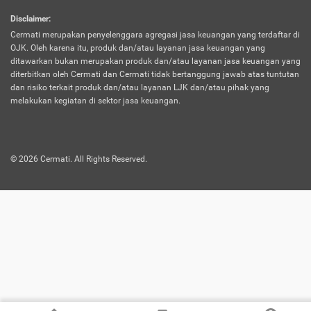
harus terpotong biaya asuransi. Selain itu,
Disclaimer
:
risiko kerugian akibat investasi juga bisa
Cermati merupakan penyelenggara agregasi jasa keuangan yang terdaftar di
turut mempengaruhi saldo asuransi dan
OJK. Oleh karena itu, produk dan/atau layanan jasa keuangan yang
menurunkan manfaatnya.
ditawarkan bukan merupakan produk dan/atau layanan jasa keuangan yang
diterbitkan oleh Cermati dan Cermati tidak bertanggung jawab atas tuntutan
dan risiko terkait produk dan/atau layanan LJK dan/atau pihak yang
Asuransi
Menawarkan manfaat perlindungan yang
melakukan kegiatan di sektor jasa keuangan.
Jiwa
dilengkapi dengan tabungan. Selayaknya
Dwiguna
jenis asuransi yang sebelumnya, produk ini
akan membagi sebagian premi ke rekening
©
2026
Cermati. All Rights Reserved.
tabungan, dan sisanya akan dialokasikan
ke manfaat perlindungan asuransi.
Saat memilih jenis asuransi ini, kamu bisa
merasakan keunggulan berupa
kemudahan dalam mencairkan dana
asuransi sebelum durasi atau masa
asuransinya berakhir. Selain itu, apabila
nasabah masih hidup hingga akhir masa
aktif asuransi, seluruh uang
pertanggungan bisa didapatkan kembali.