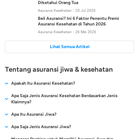
Diketahui Orang Tua
Asuransi Kesehatan
20 Jul 2026
Beli Asuransi? Ini 6 Faktor Penentu Premi
Asuransi Kesehatan di Tahun 2026
Asuransi Kesehatan
26 Mei 2026
Lihat Semua Artikel
Tentang asuransi jiwa & kesehatan
Apakah Itu Asuransi Kesehatan?
Asuransi kesehatan adalah jenis asuransi yang diperuntukkan
Apa Saja Jenis Asuransi Kesehatan Berdasarkan Jenis
untuk memberikan jaminan kesehatan kepada para
Klaimnya?
tertanggungnya jika mengalami sakit atau kecelakaan.
Secara umum, ada 2 jenis asuransi kesehatan yang
Apa Itu Asuransi Jiwa?
Asuransi kesehatan pada umumnya ditawarkan oleh berbagai
dikelompokkan berdasarkan jenis klaimnya:
perusahaan asuransi dengan berbagai pilihan perlindungan
Asuransi jiwa adalah jenis asuransi yang memberikan
Apa Saja Jenis Asuransi Jiwa?
mulai dari jaminan rawat inap di rumah sakit, hingga rawat
Asuransi Kesehatan
Cashless
:
pertanggungan berupa uang santunan atau ganti rugi kepada
jalan.
Proses klaim dilakukan oleh perusahaan asuransi tanpa
Secara umum, berikut jenis-jenis asuransi jiwa yang tersedia di