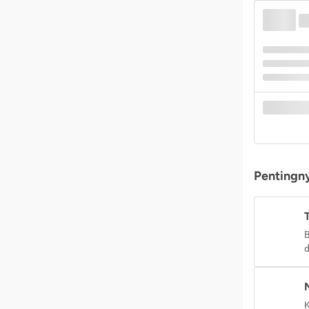
Pentingny
B
d
K