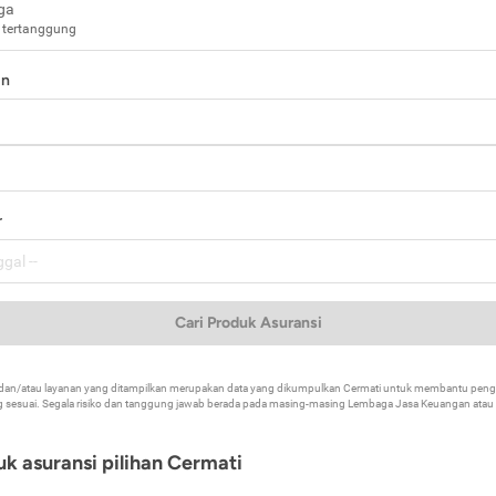
ga
 tertanggung
in
a
r
Cari Produk Asuransi
k dan/atau layanan yang ditampilkan merupakan data yang dikumpulkan Cermati untuk membantu p
 sesuai. Segala risiko dan tanggung jawab berada pada masing-masing Lembaga Jasa Keuangan atau mi
k asuransi pilihan Cermati