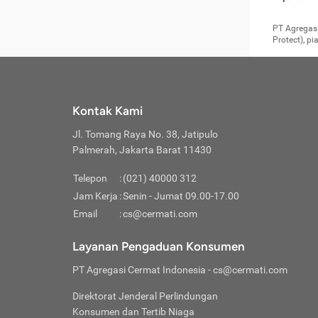
pengga
member
Layanan 
seperti:
persya
apabil
Cermati.
konsultas
PT Agregasi
bisa m
Layana
Asuran
data ata
di era pa
Protect), p
Mendap
Layana
Jiwa
teknologi
tersedia 
Memili
(Obat W
Berjan
pelayanan
dibutu
Layana
Agar keam
atau
T
operasi
labora
perlu dip
Life
rawat 
Inform
Kontak Kami
di ruma
Jangan
Jl. Tomang Raya No. 38, Jatipulo
tindak
Jangan
yang di
Palmerah, Jakarta Barat 11430
Cermati
Layana
passw
Nikmat
Telepon
:
(021) 40000 312
Jaga K
dibutu
Jangan
Jam Kerja
:
Senin - Jumat 09.00-17.00
Anda b
pihak-
Email
:
cs@cermati.com
untuk 
Janga
Indone
Jangan
Layanan Pengaduan Konsumen
apabil
manapu
Menghi
Waspad
PT Agregasi Cermat Indonesia
- cs@cermati.com
Memili
Hati-h
penyak
mengat
Asuran
Direktorat Jenderal Perlindungan
rumah 
terverif
Jiwa
Konsumen dan Tertib Niaga