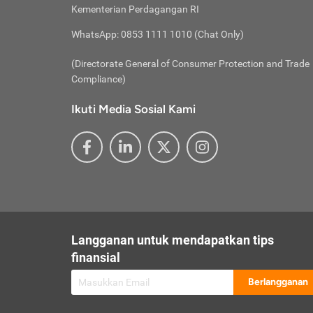
besar t
Inst
Seumu
Kementerian Perdagangan RI
pengel
Face
Hidup
membay
Gunaka
WhatsApp: 0853 1111 1010 (Chat Only)
atau
ditawa
Unduh
Whole
website
(Directorate General of Consumer Protection and Trade
Life
Waspad
Compliance)
Websit
hati-h
Ikuti Media Sosial Kami
mengaks
Perhat
Penyam
lewat a
@ce
@new
@inf
Asuran
Abaika
sebaga
Jiwa
U
Langganan untuk mendapatkan tips
Selalu
Link
Supaya
finansial
Pembar
Berlangganan
lalai 
Anda s