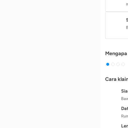
m
B
Mengapa 
Cara klai
Si
Baw
Dat
Rum
Le