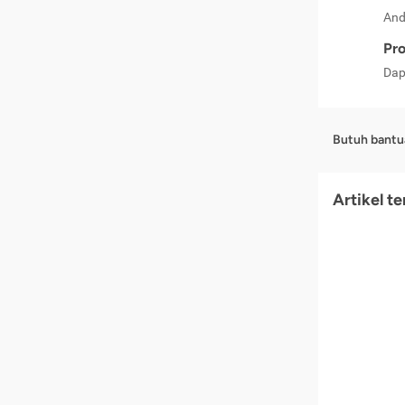
And
Pro
Dap
Butuh bantu
Artikel t