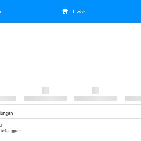
a
Produk
ndungan
u
 tertanggung