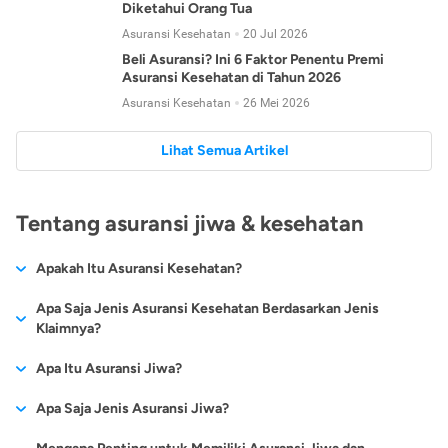
Diketahui Orang Tua
Asuransi Kesehatan
20 Jul 2026
Beli Asuransi? Ini 6 Faktor Penentu Premi
Asuransi Kesehatan di Tahun 2026
Asuransi Kesehatan
26 Mei 2026
Lihat Semua Artikel
Tentang asuransi jiwa & kesehatan
Apakah Itu Asuransi Kesehatan?
Asuransi kesehatan adalah jenis asuransi yang diperuntukkan
Apa Saja Jenis Asuransi Kesehatan Berdasarkan Jenis
untuk memberikan jaminan kesehatan kepada para
Klaimnya?
tertanggungnya jika mengalami sakit atau kecelakaan.
Secara umum, ada 2 jenis asuransi kesehatan yang
Apa Itu Asuransi Jiwa?
Asuransi kesehatan pada umumnya ditawarkan oleh berbagai
dikelompokkan berdasarkan jenis klaimnya:
perusahaan asuransi dengan berbagai pilihan perlindungan
Asuransi jiwa adalah jenis asuransi yang memberikan
Apa Saja Jenis Asuransi Jiwa?
mulai dari jaminan rawat inap di rumah sakit, hingga rawat
Asuransi Kesehatan
Cashless
:
pertanggungan berupa uang santunan atau ganti rugi kepada
jalan.
Proses klaim dilakukan oleh perusahaan asuransi tanpa
Secara umum, berikut jenis-jenis asuransi jiwa yang tersedia di