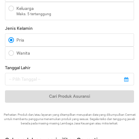
Keluarga
Maks. 5 tertanggung
Jenis Kelamin
Pria
Wanita
Tanggal Lahir
Cari Produk Asuransi
Perhatian: Produk dan/atau layanan yang ditampilkan merupakan data yang dikumpulkan Cermati
untuk membantu pengguna menemukan produk yang sesuai. Segala risiko dan tanggung jawab
berada pada masing-masing Lembaga Jasa Keuangan atau mitra terkait.