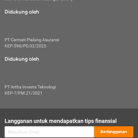
macam risiko dan manfaat investasi.
Didukung oleh
Karena mengombinasikan 2 produk
keuangan sekaligus, premi yang
dibayarkan oleh nasabah akan dibagi
dengan rasio tertentu ke manfaat asuransi
dan investasi sekaligus.
PT Cermati Pialang Asuransi
KEP-596/PD.02/2025
Dengan cara kerja yang lebih lengkap
tersebut, asuransi jenis ini mampu
Didukung oleh
diuangkan kembali saat nasabah tak
pernah melakukan pengajuan klaim
perlindungan. Ketika suatu saat tidak
mampu membayar premi, nasabah juga
PT Artha Investa Teknologi
bisa mengalihkan sebagian dana investasi
KEP-7/PM.21/2021
untuk melunasinya. Tentunya, keuntungan
dari aktivitas investasi bisa sepenuhnya
didapatkan oleh nasabah tanpa harus
repot mengelola modalnya.
Langganan untuk mendapatkan tips finansial
Namun, kekurangannya, manfaat investasi
Berlangganan
tidak bisa dirasakan secara optimal karena