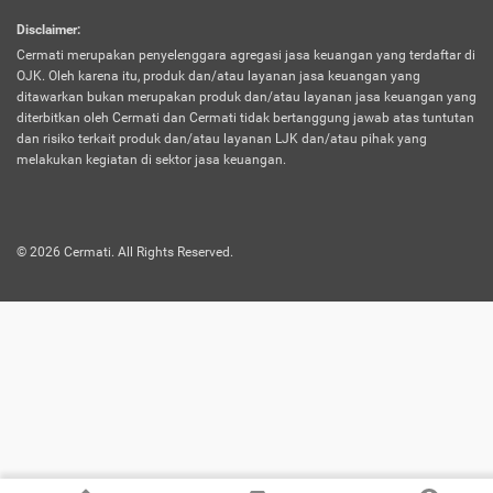
harus terpotong biaya asuransi. Selain itu,
Disclaimer
:
risiko kerugian akibat investasi juga bisa
Cermati merupakan penyelenggara agregasi jasa keuangan yang terdaftar di
turut mempengaruhi saldo asuransi dan
OJK. Oleh karena itu, produk dan/atau layanan jasa keuangan yang
menurunkan manfaatnya.
ditawarkan bukan merupakan produk dan/atau layanan jasa keuangan yang
diterbitkan oleh Cermati dan Cermati tidak bertanggung jawab atas tuntutan
dan risiko terkait produk dan/atau layanan LJK dan/atau pihak yang
Asuransi
Menawarkan manfaat perlindungan yang
melakukan kegiatan di sektor jasa keuangan.
Jiwa
dilengkapi dengan tabungan. Selayaknya
Dwiguna
jenis asuransi yang sebelumnya, produk ini
akan membagi sebagian premi ke rekening
©
2026
Cermati. All Rights Reserved.
tabungan, dan sisanya akan dialokasikan
ke manfaat perlindungan asuransi.
Saat memilih jenis asuransi ini, kamu bisa
merasakan keunggulan berupa
kemudahan dalam mencairkan dana
asuransi sebelum durasi atau masa
asuransinya berakhir. Selain itu, apabila
nasabah masih hidup hingga akhir masa
aktif asuransi, seluruh uang
pertanggungan bisa didapatkan kembali.