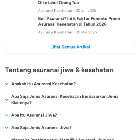
Diketahui Orang Tua
Asuransi Kesehatan
20 Jul 2026
Beli Asuransi? Ini 6 Faktor Penentu Premi
Asuransi Kesehatan di Tahun 2026
Asuransi Kesehatan
26 Mei 2026
Lihat Semua Artikel
Tentang asuransi jiwa & kesehatan
Apakah Itu Asuransi Kesehatan?
Asuransi kesehatan adalah jenis asuransi yang diperuntukkan
Apa Saja Jenis Asuransi Kesehatan Berdasarkan Jenis
untuk memberikan jaminan kesehatan kepada para
Klaimnya?
tertanggungnya jika mengalami sakit atau kecelakaan.
Secara umum, ada 2 jenis asuransi kesehatan yang
Apa Itu Asuransi Jiwa?
Asuransi kesehatan pada umumnya ditawarkan oleh berbagai
dikelompokkan berdasarkan jenis klaimnya:
perusahaan asuransi dengan berbagai pilihan perlindungan
Asuransi jiwa adalah jenis asuransi yang memberikan
Apa Saja Jenis Asuransi Jiwa?
mulai dari jaminan rawat inap di rumah sakit, hingga rawat
Asuransi Kesehatan
Cashless
:
pertanggungan berupa uang santunan atau ganti rugi kepada
jalan.
Proses klaim dilakukan oleh perusahaan asuransi tanpa
Secara umum, berikut jenis-jenis asuransi jiwa yang tersedia di