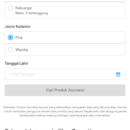
Keluarga
Maks. 5 tertanggung
Jenis Kelamin
Pria
Wanita
Tanggal Lahir
Cari Produk Asuransi
Perhatian: Produk dan/atau layanan yang ditampilkan merupakan data yang dikumpulkan Cermati
untuk membantu pengguna menemukan produk yang sesuai. Segala risiko dan tanggung jawab
berada pada masing-masing Lembaga Jasa Keuangan atau mitra terkait.