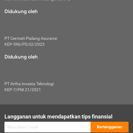
macam risiko dan manfaat investasi.
Didukung oleh
Karena mengombinasikan 2 produk
keuangan sekaligus, premi yang
dibayarkan oleh nasabah akan dibagi
dengan rasio tertentu ke manfaat asuransi
dan investasi sekaligus.
PT Cermati Pialang Asuransi
KEP-596/PD.02/2025
Dengan cara kerja yang lebih lengkap
tersebut, asuransi jenis ini mampu
Didukung oleh
diuangkan kembali saat nasabah tak
pernah melakukan pengajuan klaim
perlindungan. Ketika suatu saat tidak
mampu membayar premi, nasabah juga
PT Artha Investa Teknologi
bisa mengalihkan sebagian dana investasi
KEP-7/PM.21/2021
untuk melunasinya. Tentunya, keuntungan
dari aktivitas investasi bisa sepenuhnya
didapatkan oleh nasabah tanpa harus
repot mengelola modalnya.
Langganan untuk mendapatkan tips finansial
Namun, kekurangannya, manfaat investasi
Berlangganan
tidak bisa dirasakan secara optimal karena