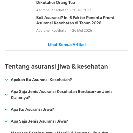
Diketahui Orang Tua
Asuransi Kesehatan
20 Jul 2026
Beli Asuransi? Ini 6 Faktor Penentu Premi
Asuransi Kesehatan di Tahun 2026
Asuransi Kesehatan
26 Mei 2026
Lihat Semua Artikel
Tentang asuransi jiwa & kesehatan
Apakah Itu Asuransi Kesehatan?
Asuransi kesehatan adalah jenis asuransi yang diperuntukkan
Apa Saja Jenis Asuransi Kesehatan Berdasarkan Jenis
untuk memberikan jaminan kesehatan kepada para
Klaimnya?
tertanggungnya jika mengalami sakit atau kecelakaan.
Secara umum, ada 2 jenis asuransi kesehatan yang
Apa Itu Asuransi Jiwa?
Asuransi kesehatan pada umumnya ditawarkan oleh berbagai
dikelompokkan berdasarkan jenis klaimnya:
perusahaan asuransi dengan berbagai pilihan perlindungan
Asuransi jiwa adalah jenis asuransi yang memberikan
Apa Saja Jenis Asuransi Jiwa?
mulai dari jaminan rawat inap di rumah sakit, hingga rawat
Asuransi Kesehatan
Cashless
:
pertanggungan berupa uang santunan atau ganti rugi kepada
jalan.
Proses klaim dilakukan oleh perusahaan asuransi tanpa
Secara umum, berikut jenis-jenis asuransi jiwa yang tersedia di