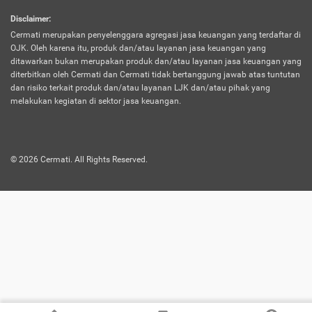
harus terpotong biaya asuransi. Selain itu,
Disclaimer
:
risiko kerugian akibat investasi juga bisa
Cermati merupakan penyelenggara agregasi jasa keuangan yang terdaftar di
turut mempengaruhi saldo asuransi dan
OJK. Oleh karena itu, produk dan/atau layanan jasa keuangan yang
menurunkan manfaatnya.
ditawarkan bukan merupakan produk dan/atau layanan jasa keuangan yang
diterbitkan oleh Cermati dan Cermati tidak bertanggung jawab atas tuntutan
dan risiko terkait produk dan/atau layanan LJK dan/atau pihak yang
Asuransi
Menawarkan manfaat perlindungan yang
melakukan kegiatan di sektor jasa keuangan.
Jiwa
dilengkapi dengan tabungan. Selayaknya
Dwiguna
jenis asuransi yang sebelumnya, produk ini
akan membagi sebagian premi ke rekening
©
2026
Cermati. All Rights Reserved.
tabungan, dan sisanya akan dialokasikan
ke manfaat perlindungan asuransi.
Saat memilih jenis asuransi ini, kamu bisa
merasakan keunggulan berupa
kemudahan dalam mencairkan dana
asuransi sebelum durasi atau masa
asuransinya berakhir. Selain itu, apabila
nasabah masih hidup hingga akhir masa
aktif asuransi, seluruh uang
pertanggungan bisa didapatkan kembali.