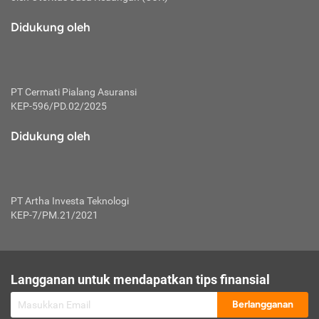
macam risiko dan manfaat investasi.
Didukung oleh
Karena mengombinasikan 2 produk
keuangan sekaligus, premi yang
dibayarkan oleh nasabah akan dibagi
dengan rasio tertentu ke manfaat asuransi
dan investasi sekaligus.
PT Cermati Pialang Asuransi
KEP-596/PD.02/2025
Dengan cara kerja yang lebih lengkap
tersebut, asuransi jenis ini mampu
Didukung oleh
diuangkan kembali saat nasabah tak
pernah melakukan pengajuan klaim
perlindungan. Ketika suatu saat tidak
mampu membayar premi, nasabah juga
PT Artha Investa Teknologi
bisa mengalihkan sebagian dana investasi
KEP-7/PM.21/2021
untuk melunasinya. Tentunya, keuntungan
dari aktivitas investasi bisa sepenuhnya
didapatkan oleh nasabah tanpa harus
repot mengelola modalnya.
Langganan untuk mendapatkan tips finansial
Namun, kekurangannya, manfaat investasi
Berlangganan
tidak bisa dirasakan secara optimal karena