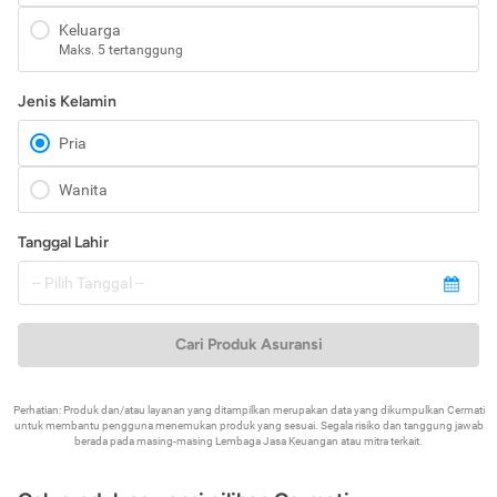
Keluarga
Maks. 5 tertanggung
Jenis Kelamin
Pria
Wanita
Tanggal Lahir
Cari Produk Asuransi
Perhatian: Produk dan/atau layanan yang ditampilkan merupakan data yang dikumpulkan Cermati
untuk membantu pengguna menemukan produk yang sesuai. Segala risiko dan tanggung jawab
berada pada masing-masing Lembaga Jasa Keuangan atau mitra terkait.