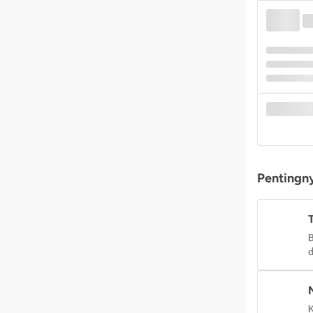
Pentingny
B
d
K