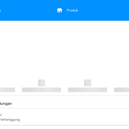
a
Produk
ndungan
u
 tertanggung