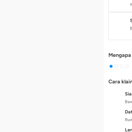
m
B
Mengapa 
Cara klai
Si
Baw
Dat
Rum
Le