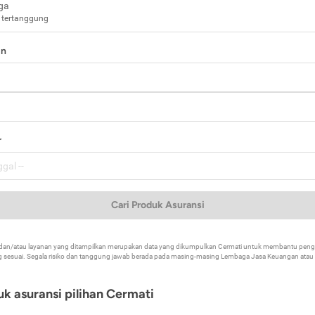
ga
 tertanggung
in
a
r
Cari Produk Asuransi
k dan/atau layanan yang ditampilkan merupakan data yang dikumpulkan Cermati untuk membantu p
 sesuai. Segala risiko dan tanggung jawab berada pada masing-masing Lembaga Jasa Keuangan atau mi
k asuransi pilihan Cermati