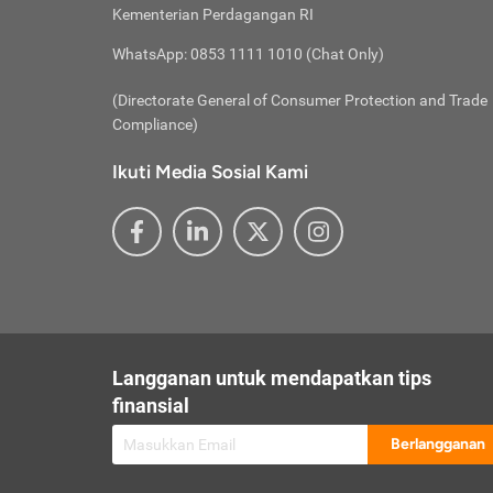
besar t
Inst
Seumu
Kementerian Perdagangan RI
pengel
Face
Hidup
membay
Gunaka
WhatsApp: 0853 1111 1010 (Chat Only)
atau
ditawa
Unduh
Whole
website
(Directorate General of Consumer Protection and Trade
Life
Waspad
Compliance)
Websit
hati-h
Ikuti Media Sosial Kami
mengaks
Perhat
Penyam
lewat a
@ce
@new
@inf
Asuran
Abaika
sebaga
Jiwa
U
Langganan untuk mendapatkan tips
Selalu
Link
Supaya
finansial
Pembar
Berlangganan
lalai 
Anda s