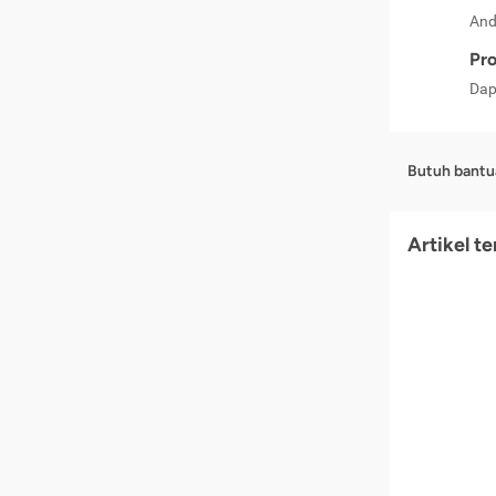
And
Pro
Dap
Butuh bantu
Artikel t