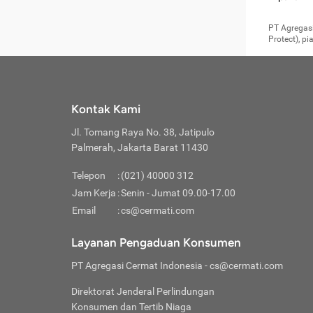
pengga
member
Layanan 
seperti:
persya
apabil
Cermati.
konsultas
PT Agregasi
bisa m
Layana
Asuran
data ata
di era pa
Protect), p
Mendap
Layana
Jiwa
teknologi
tersedia 
Memili
(Obat W
Berjan
pelayanan
dibutu
Layana
Agar keam
atau
T
operasi
labora
perlu dip
Life
rawat 
Inform
Kontak Kami
di ruma
Jangan
Jl. Tomang Raya No. 38, Jatipulo
tindak
Jangan
yang di
Palmerah, Jakarta Barat 11430
Cermati
Layana
passw
Nikmat
Telepon
:
(021) 40000 312
Jaga K
dibutu
Jangan
Jam Kerja
:
Senin - Jumat 09.00-17.00
Anda b
pihak-
Email
:
cs@cermati.com
untuk 
Janga
Indone
Jangan
Layanan Pengaduan Konsumen
apabil
manapu
Menghi
Waspad
PT Agregasi Cermat Indonesia
- cs@cermati.com
Memili
Hati-h
penyak
mengat
Asuran
Direktorat Jenderal Perlindungan
rumah 
terverif
Jiwa
Konsumen dan Tertib Niaga