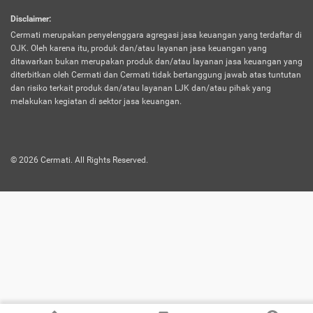
harus terpotong biaya asuransi. Selain itu,
Disclaimer
:
risiko kerugian akibat investasi juga bisa
Cermati merupakan penyelenggara agregasi jasa keuangan yang terdaftar di
turut mempengaruhi saldo asuransi dan
OJK. Oleh karena itu, produk dan/atau layanan jasa keuangan yang
menurunkan manfaatnya.
ditawarkan bukan merupakan produk dan/atau layanan jasa keuangan yang
diterbitkan oleh Cermati dan Cermati tidak bertanggung jawab atas tuntutan
dan risiko terkait produk dan/atau layanan LJK dan/atau pihak yang
Asuransi
Menawarkan manfaat perlindungan yang
melakukan kegiatan di sektor jasa keuangan.
Jiwa
dilengkapi dengan tabungan. Selayaknya
Dwiguna
jenis asuransi yang sebelumnya, produk ini
akan membagi sebagian premi ke rekening
©
2026
Cermati. All Rights Reserved.
tabungan, dan sisanya akan dialokasikan
ke manfaat perlindungan asuransi.
Saat memilih jenis asuransi ini, kamu bisa
merasakan keunggulan berupa
kemudahan dalam mencairkan dana
asuransi sebelum durasi atau masa
asuransinya berakhir. Selain itu, apabila
nasabah masih hidup hingga akhir masa
aktif asuransi, seluruh uang
pertanggungan bisa didapatkan kembali.