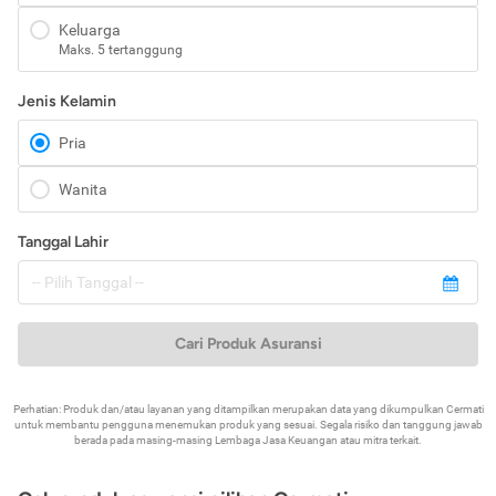
Keluarga
Maks. 5 tertanggung
Jenis Kelamin
Pria
Wanita
Tanggal Lahir
Cari Produk Asuransi
Perhatian: Produk dan/atau layanan yang ditampilkan merupakan data yang dikumpulkan Cermati
untuk membantu pengguna menemukan produk yang sesuai. Segala risiko dan tanggung jawab
berada pada masing-masing Lembaga Jasa Keuangan atau mitra terkait.