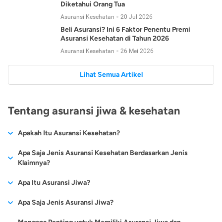
Diketahui Orang Tua
Asuransi Kesehatan
20 Jul 2026
Beli Asuransi? Ini 6 Faktor Penentu Premi
Asuransi Kesehatan di Tahun 2026
Asuransi Kesehatan
26 Mei 2026
Lihat Semua Artikel
Tentang asuransi jiwa & kesehatan
Apakah Itu Asuransi Kesehatan?
Asuransi kesehatan adalah jenis asuransi yang diperuntukkan
Apa Saja Jenis Asuransi Kesehatan Berdasarkan Jenis
untuk memberikan jaminan kesehatan kepada para
Klaimnya?
tertanggungnya jika mengalami sakit atau kecelakaan.
Secara umum, ada 2 jenis asuransi kesehatan yang
Apa Itu Asuransi Jiwa?
Asuransi kesehatan pada umumnya ditawarkan oleh berbagai
dikelompokkan berdasarkan jenis klaimnya:
perusahaan asuransi dengan berbagai pilihan perlindungan
Asuransi jiwa adalah jenis asuransi yang memberikan
Apa Saja Jenis Asuransi Jiwa?
mulai dari jaminan rawat inap di rumah sakit, hingga rawat
Asuransi Kesehatan
Cashless
:
pertanggungan berupa uang santunan atau ganti rugi kepada
jalan.
Proses klaim dilakukan oleh perusahaan asuransi tanpa
Secara umum, berikut jenis-jenis asuransi jiwa yang tersedia di