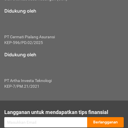
macam risiko dan manfaat investasi.
Didukung oleh
Karena mengombinasikan 2 produk
keuangan sekaligus, premi yang
dibayarkan oleh nasabah akan dibagi
dengan rasio tertentu ke manfaat asuransi
dan investasi sekaligus.
PT Cermati Pialang Asuransi
KEP-596/PD.02/2025
Dengan cara kerja yang lebih lengkap
tersebut, asuransi jenis ini mampu
Didukung oleh
diuangkan kembali saat nasabah tak
pernah melakukan pengajuan klaim
perlindungan. Ketika suatu saat tidak
mampu membayar premi, nasabah juga
PT Artha Investa Teknologi
bisa mengalihkan sebagian dana investasi
KEP-7/PM.21/2021
untuk melunasinya. Tentunya, keuntungan
dari aktivitas investasi bisa sepenuhnya
didapatkan oleh nasabah tanpa harus
repot mengelola modalnya.
Langganan untuk mendapatkan tips finansial
Namun, kekurangannya, manfaat investasi
Berlangganan
tidak bisa dirasakan secara optimal karena