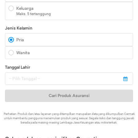
Keluarga
Maks. 5 tertanggung
Jenis Kelamin
Pria
Wanita
Tanggal Lahir
Cari Produk Asuransi
Perhatian: Produk dan/atau layanan yang ditampilkan merupakan data yang dikumpulkan Cermati
untuk membantu pengguna menemukan produk yang sesuai. Segala risiko dan tanggung jawab
berada pada masing-masing Lembaga Jasa Keuangan atau mitra terkait.