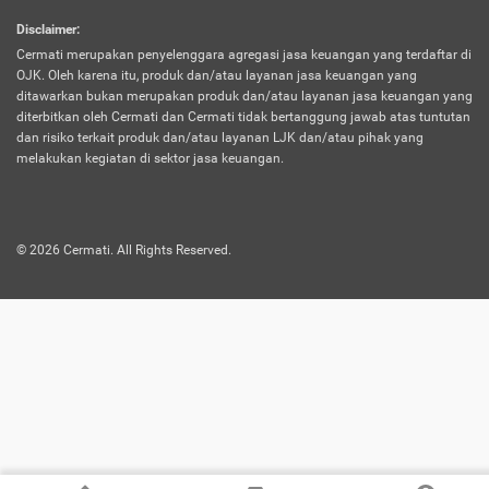
harus terpotong biaya asuransi. Selain itu,
Disclaimer
:
risiko kerugian akibat investasi juga bisa
Cermati merupakan penyelenggara agregasi jasa keuangan yang terdaftar di
turut mempengaruhi saldo asuransi dan
OJK. Oleh karena itu, produk dan/atau layanan jasa keuangan yang
menurunkan manfaatnya.
ditawarkan bukan merupakan produk dan/atau layanan jasa keuangan yang
diterbitkan oleh Cermati dan Cermati tidak bertanggung jawab atas tuntutan
dan risiko terkait produk dan/atau layanan LJK dan/atau pihak yang
Asuransi
Menawarkan manfaat perlindungan yang
melakukan kegiatan di sektor jasa keuangan.
Jiwa
dilengkapi dengan tabungan. Selayaknya
Dwiguna
jenis asuransi yang sebelumnya, produk ini
akan membagi sebagian premi ke rekening
©
2026
Cermati. All Rights Reserved.
tabungan, dan sisanya akan dialokasikan
ke manfaat perlindungan asuransi.
Saat memilih jenis asuransi ini, kamu bisa
merasakan keunggulan berupa
kemudahan dalam mencairkan dana
asuransi sebelum durasi atau masa
asuransinya berakhir. Selain itu, apabila
nasabah masih hidup hingga akhir masa
aktif asuransi, seluruh uang
pertanggungan bisa didapatkan kembali.