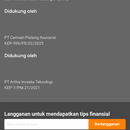
macam risiko dan manfaat investasi.
Didukung oleh
Karena mengombinasikan 2 produk
keuangan sekaligus, premi yang
dibayarkan oleh nasabah akan dibagi
dengan rasio tertentu ke manfaat asuransi
dan investasi sekaligus.
PT Cermati Pialang Asuransi
KEP-596/PD.02/2025
Dengan cara kerja yang lebih lengkap
tersebut, asuransi jenis ini mampu
Didukung oleh
diuangkan kembali saat nasabah tak
pernah melakukan pengajuan klaim
perlindungan. Ketika suatu saat tidak
mampu membayar premi, nasabah juga
PT Artha Investa Teknologi
bisa mengalihkan sebagian dana investasi
KEP-7/PM.21/2021
untuk melunasinya. Tentunya, keuntungan
dari aktivitas investasi bisa sepenuhnya
didapatkan oleh nasabah tanpa harus
repot mengelola modalnya.
Langganan untuk mendapatkan tips finansial
Namun, kekurangannya, manfaat investasi
Berlangganan
tidak bisa dirasakan secara optimal karena