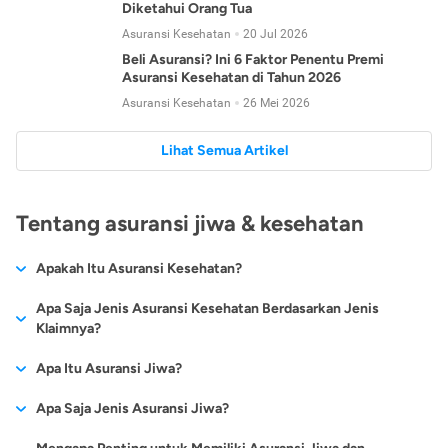
Diketahui Orang Tua
Asuransi Kesehatan
20 Jul 2026
Beli Asuransi? Ini 6 Faktor Penentu Premi
Asuransi Kesehatan di Tahun 2026
Asuransi Kesehatan
26 Mei 2026
Lihat Semua Artikel
Tentang asuransi jiwa & kesehatan
Apakah Itu Asuransi Kesehatan?
Asuransi kesehatan adalah jenis asuransi yang diperuntukkan
Apa Saja Jenis Asuransi Kesehatan Berdasarkan Jenis
untuk memberikan jaminan kesehatan kepada para
Klaimnya?
tertanggungnya jika mengalami sakit atau kecelakaan.
Secara umum, ada 2 jenis asuransi kesehatan yang
Apa Itu Asuransi Jiwa?
Asuransi kesehatan pada umumnya ditawarkan oleh berbagai
dikelompokkan berdasarkan jenis klaimnya:
perusahaan asuransi dengan berbagai pilihan perlindungan
Asuransi jiwa adalah jenis asuransi yang memberikan
Apa Saja Jenis Asuransi Jiwa?
mulai dari jaminan rawat inap di rumah sakit, hingga rawat
Asuransi Kesehatan
Cashless
:
pertanggungan berupa uang santunan atau ganti rugi kepada
jalan.
Proses klaim dilakukan oleh perusahaan asuransi tanpa
Secara umum, berikut jenis-jenis asuransi jiwa yang tersedia di