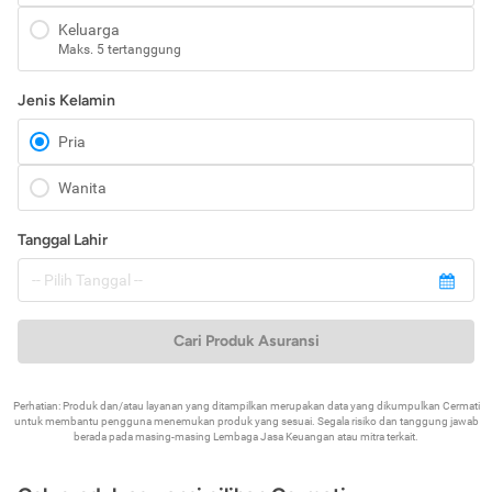
Keluarga
Maks. 5 tertanggung
Jenis Kelamin
Pria
Wanita
Tanggal Lahir
Cari Produk Asuransi
Perhatian: Produk dan/atau layanan yang ditampilkan merupakan data yang dikumpulkan Cermati
untuk membantu pengguna menemukan produk yang sesuai. Segala risiko dan tanggung jawab
berada pada masing-masing Lembaga Jasa Keuangan atau mitra terkait.