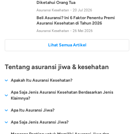
Diketahui Orang Tua
Asuransi Kesehatan
20 Jul 2026
Beli Asuransi? Ini 6 Faktor Penentu Premi
Asuransi Kesehatan di Tahun 2026
Asuransi Kesehatan
26 Mei 2026
Lihat Semua Artikel
Tentang asuransi jiwa & kesehatan
Apakah Itu Asuransi Kesehatan?
Asuransi kesehatan adalah jenis asuransi yang diperuntukkan
Apa Saja Jenis Asuransi Kesehatan Berdasarkan Jenis
untuk memberikan jaminan kesehatan kepada para
Klaimnya?
tertanggungnya jika mengalami sakit atau kecelakaan.
Secara umum, ada 2 jenis asuransi kesehatan yang
Apa Itu Asuransi Jiwa?
Asuransi kesehatan pada umumnya ditawarkan oleh berbagai
dikelompokkan berdasarkan jenis klaimnya:
perusahaan asuransi dengan berbagai pilihan perlindungan
Asuransi jiwa adalah jenis asuransi yang memberikan
Apa Saja Jenis Asuransi Jiwa?
mulai dari jaminan rawat inap di rumah sakit, hingga rawat
Asuransi Kesehatan
Cashless
:
pertanggungan berupa uang santunan atau ganti rugi kepada
jalan.
Proses klaim dilakukan oleh perusahaan asuransi tanpa
Secara umum, berikut jenis-jenis asuransi jiwa yang tersedia di