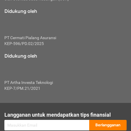
macam risiko dan manfaat investasi.
Didukung oleh
Karena mengombinasikan 2 produk
keuangan sekaligus, premi yang
dibayarkan oleh nasabah akan dibagi
dengan rasio tertentu ke manfaat asuransi
dan investasi sekaligus.
PT Cermati Pialang Asuransi
KEP-596/PD.02/2025
Dengan cara kerja yang lebih lengkap
tersebut, asuransi jenis ini mampu
Didukung oleh
diuangkan kembali saat nasabah tak
pernah melakukan pengajuan klaim
perlindungan. Ketika suatu saat tidak
mampu membayar premi, nasabah juga
PT Artha Investa Teknologi
bisa mengalihkan sebagian dana investasi
KEP-7/PM.21/2021
untuk melunasinya. Tentunya, keuntungan
dari aktivitas investasi bisa sepenuhnya
didapatkan oleh nasabah tanpa harus
repot mengelola modalnya.
Langganan untuk mendapatkan tips finansial
Namun, kekurangannya, manfaat investasi
Berlangganan
tidak bisa dirasakan secara optimal karena