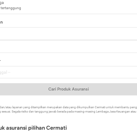
ga
 tertanggung
in
a
r
Cari Produk Asuransi
k dan/atau layanan yang ditampilkan merupakan data yang dikumpulkan Cermati untuk membantu p
 sesuai. Segala risiko dan tanggung jawab berada pada masing-masing Lembaga Jasa Keuangan atau mi
k asuransi pilihan Cermati