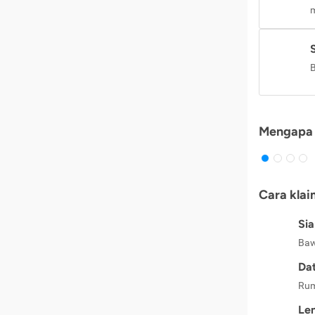
m
B
Mengapa 
Cara klai
Si
Baw
Dat
Rum
Le