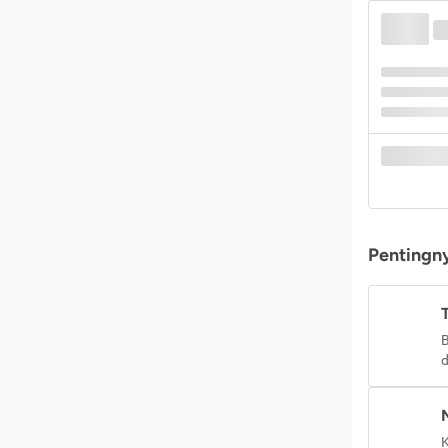
Pentingny
B
d
K