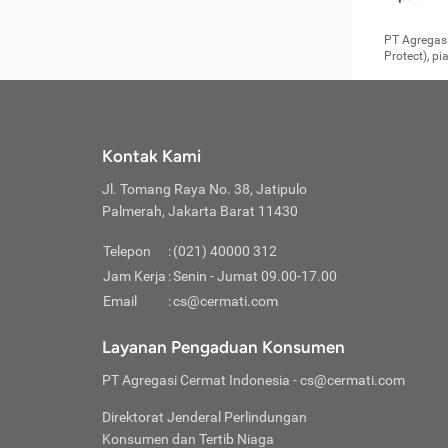
pengga
member
Layanan 
seperti:
persya
apabil
Cermati.
konsultas
PT Agregasi
bisa m
Layana
Asuran
data ata
di era pa
Protect), p
Mendap
Layana
Jiwa
teknologi
tersedia 
Memili
(Obat W
Berjan
pelayanan
dibutu
Layana
Agar keam
atau
T
operasi
labora
perlu dip
Life
rawat 
Inform
Kontak Kami
di ruma
Jangan
Jl. Tomang Raya No. 38, Jatipulo
tindak
Jangan
yang di
Palmerah, Jakarta Barat 11430
Cermati
Layana
passw
Nikmat
Telepon
:
(021) 40000 312
Jaga K
dibutu
Jangan
Jam Kerja
:
Senin - Jumat 09.00-17.00
Anda b
pihak-
Email
:
cs@cermati.com
untuk 
Janga
Indone
Jangan
Layanan Pengaduan Konsumen
apabil
manapu
Menghi
Waspad
PT Agregasi Cermat Indonesia
- cs@cermati.com
Memili
Hati-h
penyak
mengat
Asuran
Direktorat Jenderal Perlindungan
rumah 
terverif
Jiwa
Konsumen dan Tertib Niaga