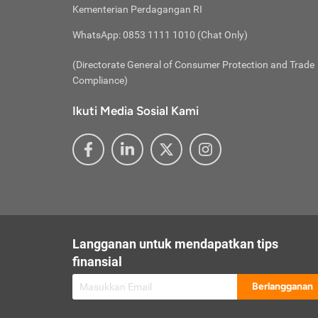
besar t
Inst
Seumu
Kementerian Perdagangan RI
pengel
Face
Hidup
membay
Gunaka
WhatsApp: 0853 1111 1010 (Chat Only)
atau
ditawa
Unduh
Whole
website
(Directorate General of Consumer Protection and Trade
Life
Waspad
Compliance)
Websit
hati-h
Ikuti Media Sosial Kami
mengaks
Perhat
Penyam
lewat a
@ce
@new
@inf
Asuran
Abaika
sebaga
Jiwa
U
Langganan untuk mendapatkan tips
Selalu
Link
Supaya
finansial
Pembar
Berlangganan
lalai 
Anda s