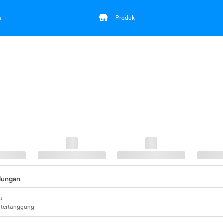
a
Produk
ndungan
u
 tertanggung