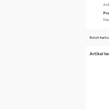
And
Pro
Dap
Butuh bantu
Artikel t