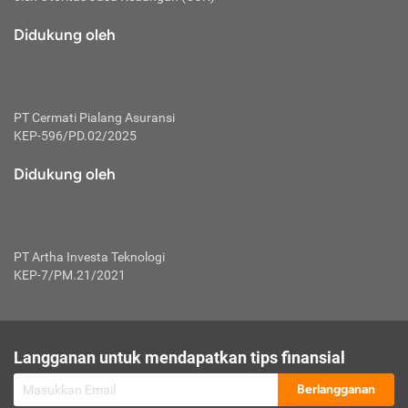
macam risiko dan manfaat investasi.
Didukung oleh
Karena mengombinasikan 2 produk
keuangan sekaligus, premi yang
dibayarkan oleh nasabah akan dibagi
dengan rasio tertentu ke manfaat asuransi
dan investasi sekaligus.
PT Cermati Pialang Asuransi
KEP-596/PD.02/2025
Dengan cara kerja yang lebih lengkap
tersebut, asuransi jenis ini mampu
Didukung oleh
diuangkan kembali saat nasabah tak
pernah melakukan pengajuan klaim
perlindungan. Ketika suatu saat tidak
mampu membayar premi, nasabah juga
PT Artha Investa Teknologi
bisa mengalihkan sebagian dana investasi
KEP-7/PM.21/2021
untuk melunasinya. Tentunya, keuntungan
dari aktivitas investasi bisa sepenuhnya
didapatkan oleh nasabah tanpa harus
repot mengelola modalnya.
Langganan untuk mendapatkan tips finansial
Namun, kekurangannya, manfaat investasi
Berlangganan
tidak bisa dirasakan secara optimal karena