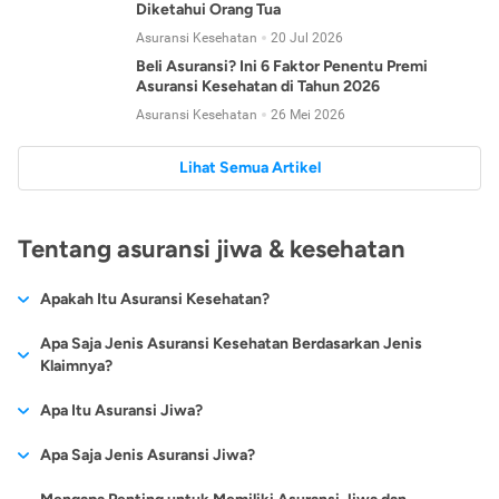
Diketahui Orang Tua
Asuransi Kesehatan
20 Jul 2026
Beli Asuransi? Ini 6 Faktor Penentu Premi
Asuransi Kesehatan di Tahun 2026
Asuransi Kesehatan
26 Mei 2026
Lihat Semua Artikel
Tentang asuransi jiwa & kesehatan
Apakah Itu Asuransi Kesehatan?
Asuransi kesehatan adalah jenis asuransi yang diperuntukkan
Apa Saja Jenis Asuransi Kesehatan Berdasarkan Jenis
untuk memberikan jaminan kesehatan kepada para
Klaimnya?
tertanggungnya jika mengalami sakit atau kecelakaan.
Secara umum, ada 2 jenis asuransi kesehatan yang
Apa Itu Asuransi Jiwa?
Asuransi kesehatan pada umumnya ditawarkan oleh berbagai
dikelompokkan berdasarkan jenis klaimnya:
perusahaan asuransi dengan berbagai pilihan perlindungan
Asuransi jiwa adalah jenis asuransi yang memberikan
Apa Saja Jenis Asuransi Jiwa?
mulai dari jaminan rawat inap di rumah sakit, hingga rawat
Asuransi Kesehatan
Cashless
:
pertanggungan berupa uang santunan atau ganti rugi kepada
jalan.
Proses klaim dilakukan oleh perusahaan asuransi tanpa
Secara umum, berikut jenis-jenis asuransi jiwa yang tersedia di