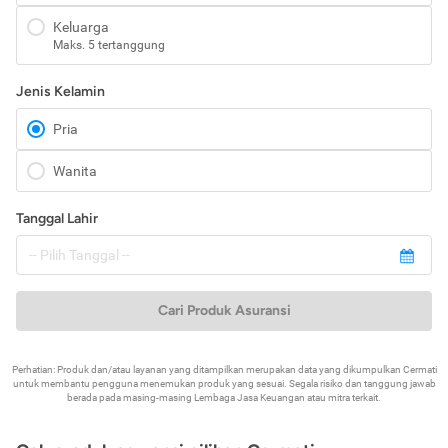
Keluarga
Maks. 5 tertanggung
Jenis Kelamin
Pria
Wanita
Tanggal Lahir
Cari Produk Asuransi
Perhatian: Produk dan/atau layanan yang ditampilkan merupakan data yang dikumpulkan Cermati
untuk membantu pengguna menemukan produk yang sesuai. Segala risiko dan tanggung jawab
berada pada masing-masing Lembaga Jasa Keuangan atau mitra terkait.