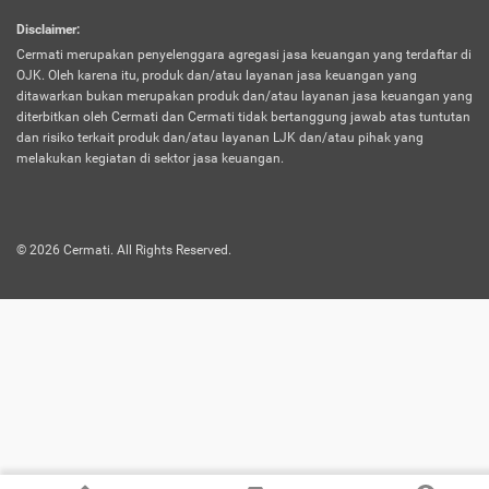
harus terpotong biaya asuransi. Selain itu,
Disclaimer
:
risiko kerugian akibat investasi juga bisa
Cermati merupakan penyelenggara agregasi jasa keuangan yang terdaftar di
turut mempengaruhi saldo asuransi dan
OJK. Oleh karena itu, produk dan/atau layanan jasa keuangan yang
menurunkan manfaatnya.
ditawarkan bukan merupakan produk dan/atau layanan jasa keuangan yang
diterbitkan oleh Cermati dan Cermati tidak bertanggung jawab atas tuntutan
dan risiko terkait produk dan/atau layanan LJK dan/atau pihak yang
Asuransi
Menawarkan manfaat perlindungan yang
melakukan kegiatan di sektor jasa keuangan.
Jiwa
dilengkapi dengan tabungan. Selayaknya
Dwiguna
jenis asuransi yang sebelumnya, produk ini
akan membagi sebagian premi ke rekening
©
2026
Cermati. All Rights Reserved.
tabungan, dan sisanya akan dialokasikan
ke manfaat perlindungan asuransi.
Saat memilih jenis asuransi ini, kamu bisa
merasakan keunggulan berupa
kemudahan dalam mencairkan dana
asuransi sebelum durasi atau masa
asuransinya berakhir. Selain itu, apabila
nasabah masih hidup hingga akhir masa
aktif asuransi, seluruh uang
pertanggungan bisa didapatkan kembali.