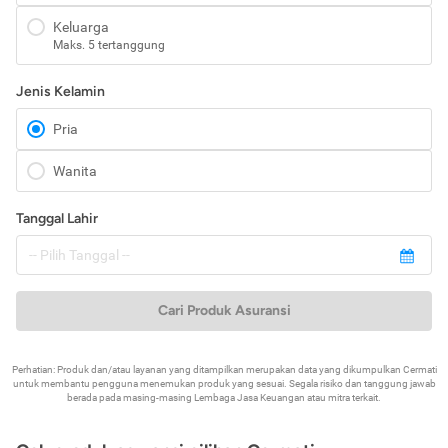
Keluarga
Maks. 5 tertanggung
Jenis Kelamin
Pria
Wanita
Tanggal Lahir
Cari Produk Asuransi
Perhatian: Produk dan/atau layanan yang ditampilkan merupakan data yang dikumpulkan Cermati
untuk membantu pengguna menemukan produk yang sesuai. Segala risiko dan tanggung jawab
berada pada masing-masing Lembaga Jasa Keuangan atau mitra terkait.