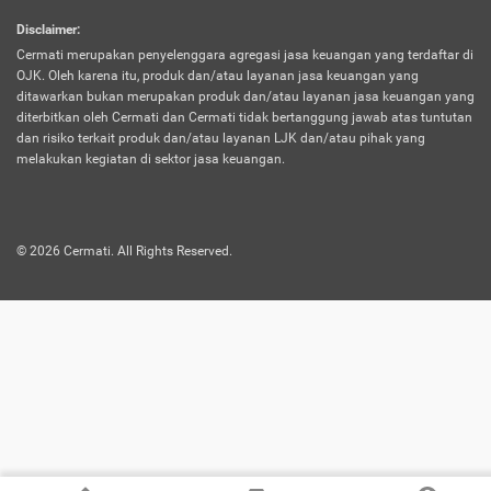
harus terpotong biaya asuransi. Selain itu,
Disclaimer
:
risiko kerugian akibat investasi juga bisa
Cermati merupakan penyelenggara agregasi jasa keuangan yang terdaftar di
turut mempengaruhi saldo asuransi dan
OJK. Oleh karena itu, produk dan/atau layanan jasa keuangan yang
menurunkan manfaatnya.
ditawarkan bukan merupakan produk dan/atau layanan jasa keuangan yang
diterbitkan oleh Cermati dan Cermati tidak bertanggung jawab atas tuntutan
dan risiko terkait produk dan/atau layanan LJK dan/atau pihak yang
Asuransi
Menawarkan manfaat perlindungan yang
melakukan kegiatan di sektor jasa keuangan.
Jiwa
dilengkapi dengan tabungan. Selayaknya
Dwiguna
jenis asuransi yang sebelumnya, produk ini
akan membagi sebagian premi ke rekening
©
2026
Cermati. All Rights Reserved.
tabungan, dan sisanya akan dialokasikan
ke manfaat perlindungan asuransi.
Saat memilih jenis asuransi ini, kamu bisa
merasakan keunggulan berupa
kemudahan dalam mencairkan dana
asuransi sebelum durasi atau masa
asuransinya berakhir. Selain itu, apabila
nasabah masih hidup hingga akhir masa
aktif asuransi, seluruh uang
pertanggungan bisa didapatkan kembali.