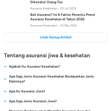
Diketahui Orang Tua
Asuransi Kesehatan
20 Jul 2026
Beli Asuransi? Ini 6 Faktor Penentu Premi
Asuransi Kesehatan di Tahun 2026
Asuransi Kesehatan
26 Mei 2026
Lihat Semua Artikel
Tentang asuransi jiwa & kesehatan
Apakah Itu Asuransi Kesehatan?
Asuransi kesehatan adalah jenis asuransi yang diperuntukkan
Apa Saja Jenis Asuransi Kesehatan Berdasarkan Jenis
untuk memberikan jaminan kesehatan kepada para
Klaimnya?
tertanggungnya jika mengalami sakit atau kecelakaan.
Secara umum, ada 2 jenis asuransi kesehatan yang
Apa Itu Asuransi Jiwa?
Asuransi kesehatan pada umumnya ditawarkan oleh berbagai
dikelompokkan berdasarkan jenis klaimnya:
perusahaan asuransi dengan berbagai pilihan perlindungan
Asuransi jiwa adalah jenis asuransi yang memberikan
Apa Saja Jenis Asuransi Jiwa?
mulai dari jaminan rawat inap di rumah sakit, hingga rawat
Asuransi Kesehatan
Cashless
:
pertanggungan berupa uang santunan atau ganti rugi kepada
jalan.
Proses klaim dilakukan oleh perusahaan asuransi tanpa
Secara umum, berikut jenis-jenis asuransi jiwa yang tersedia di