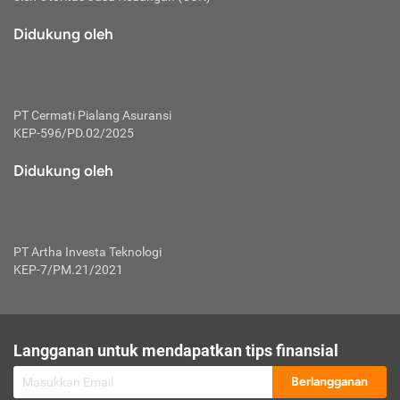
macam risiko dan manfaat investasi.
Didukung oleh
Karena mengombinasikan 2 produk
keuangan sekaligus, premi yang
dibayarkan oleh nasabah akan dibagi
dengan rasio tertentu ke manfaat asuransi
dan investasi sekaligus.
PT Cermati Pialang Asuransi
KEP-596/PD.02/2025
Dengan cara kerja yang lebih lengkap
tersebut, asuransi jenis ini mampu
Didukung oleh
diuangkan kembali saat nasabah tak
pernah melakukan pengajuan klaim
perlindungan. Ketika suatu saat tidak
mampu membayar premi, nasabah juga
PT Artha Investa Teknologi
bisa mengalihkan sebagian dana investasi
KEP-7/PM.21/2021
untuk melunasinya. Tentunya, keuntungan
dari aktivitas investasi bisa sepenuhnya
didapatkan oleh nasabah tanpa harus
repot mengelola modalnya.
Langganan untuk mendapatkan tips finansial
Namun, kekurangannya, manfaat investasi
Berlangganan
tidak bisa dirasakan secara optimal karena