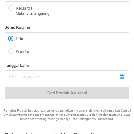
Keluarga
Maks. 5 tertanggung
Jenis Kelamin
Pria
Wanita
Tanggal Lahir
Cari Produk Asuransi
Perhatian: Produk dan/atau layanan yang ditampilkan merupakan data yang dikumpulkan Cermati
untuk membantu pengguna menemukan produk yang sesuai. Segala risiko dan tanggung jawab
berada pada masing-masing Lembaga Jasa Keuangan atau mitra terkait.