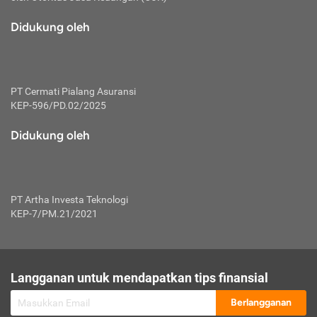
macam risiko dan manfaat investasi.
Didukung oleh
Karena mengombinasikan 2 produk
keuangan sekaligus, premi yang
dibayarkan oleh nasabah akan dibagi
dengan rasio tertentu ke manfaat asuransi
dan investasi sekaligus.
PT Cermati Pialang Asuransi
KEP-596/PD.02/2025
Dengan cara kerja yang lebih lengkap
tersebut, asuransi jenis ini mampu
Didukung oleh
diuangkan kembali saat nasabah tak
pernah melakukan pengajuan klaim
perlindungan. Ketika suatu saat tidak
mampu membayar premi, nasabah juga
PT Artha Investa Teknologi
bisa mengalihkan sebagian dana investasi
KEP-7/PM.21/2021
untuk melunasinya. Tentunya, keuntungan
dari aktivitas investasi bisa sepenuhnya
didapatkan oleh nasabah tanpa harus
repot mengelola modalnya.
Langganan untuk mendapatkan tips finansial
Namun, kekurangannya, manfaat investasi
Berlangganan
tidak bisa dirasakan secara optimal karena