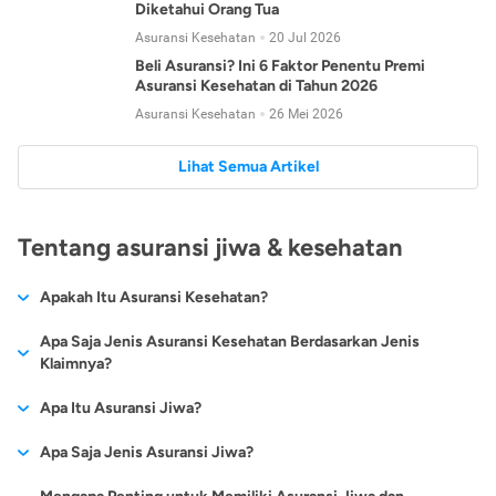
Diketahui Orang Tua
Asuransi Kesehatan
20 Jul 2026
Beli Asuransi? Ini 6 Faktor Penentu Premi
Asuransi Kesehatan di Tahun 2026
Asuransi Kesehatan
26 Mei 2026
Lihat Semua Artikel
Tentang asuransi jiwa & kesehatan
Apakah Itu Asuransi Kesehatan?
Asuransi kesehatan adalah jenis asuransi yang diperuntukkan
Apa Saja Jenis Asuransi Kesehatan Berdasarkan Jenis
untuk memberikan jaminan kesehatan kepada para
Klaimnya?
tertanggungnya jika mengalami sakit atau kecelakaan.
Secara umum, ada 2 jenis asuransi kesehatan yang
Apa Itu Asuransi Jiwa?
Asuransi kesehatan pada umumnya ditawarkan oleh berbagai
dikelompokkan berdasarkan jenis klaimnya:
perusahaan asuransi dengan berbagai pilihan perlindungan
Asuransi jiwa adalah jenis asuransi yang memberikan
Apa Saja Jenis Asuransi Jiwa?
mulai dari jaminan rawat inap di rumah sakit, hingga rawat
Asuransi Kesehatan
Cashless
:
pertanggungan berupa uang santunan atau ganti rugi kepada
jalan.
Proses klaim dilakukan oleh perusahaan asuransi tanpa
Secara umum, berikut jenis-jenis asuransi jiwa yang tersedia di