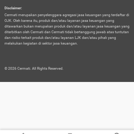
harus terpotong biaya asuransi. Selain itu,
Disclaimer
:
risiko kerugian akibat investasi juga bisa
Cermati merupakan penyelenggara agregasi jasa keuangan yang terdaftar di
turut mempengaruhi saldo asuransi dan
OJK. Oleh karena itu, produk dan/atau layanan jasa keuangan yang
menurunkan manfaatnya.
ditawarkan bukan merupakan produk dan/atau layanan jasa keuangan yang
diterbitkan oleh Cermati dan Cermati tidak bertanggung jawab atas tuntutan
dan risiko terkait produk dan/atau layanan LJK dan/atau pihak yang
Asuransi
Menawarkan manfaat perlindungan yang
melakukan kegiatan di sektor jasa keuangan.
Jiwa
dilengkapi dengan tabungan. Selayaknya
Dwiguna
jenis asuransi yang sebelumnya, produk ini
akan membagi sebagian premi ke rekening
©
2026
Cermati. All Rights Reserved.
tabungan, dan sisanya akan dialokasikan
ke manfaat perlindungan asuransi.
Saat memilih jenis asuransi ini, kamu bisa
merasakan keunggulan berupa
kemudahan dalam mencairkan dana
asuransi sebelum durasi atau masa
asuransinya berakhir. Selain itu, apabila
nasabah masih hidup hingga akhir masa
aktif asuransi, seluruh uang
pertanggungan bisa didapatkan kembali.