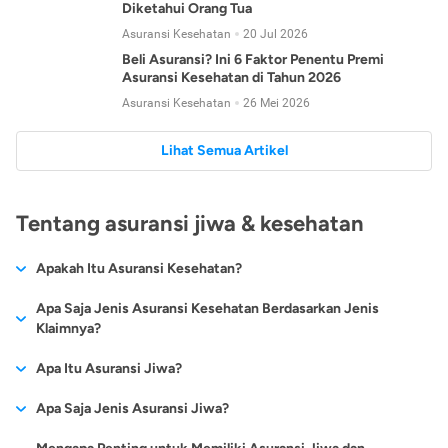
Diketahui Orang Tua
Asuransi Kesehatan
20 Jul 2026
Beli Asuransi? Ini 6 Faktor Penentu Premi
Asuransi Kesehatan di Tahun 2026
Asuransi Kesehatan
26 Mei 2026
Lihat Semua Artikel
Tentang asuransi jiwa & kesehatan
Apakah Itu Asuransi Kesehatan?
Asuransi kesehatan adalah jenis asuransi yang diperuntukkan
Apa Saja Jenis Asuransi Kesehatan Berdasarkan Jenis
untuk memberikan jaminan kesehatan kepada para
Klaimnya?
tertanggungnya jika mengalami sakit atau kecelakaan.
Secara umum, ada 2 jenis asuransi kesehatan yang
Apa Itu Asuransi Jiwa?
Asuransi kesehatan pada umumnya ditawarkan oleh berbagai
dikelompokkan berdasarkan jenis klaimnya:
perusahaan asuransi dengan berbagai pilihan perlindungan
Asuransi jiwa adalah jenis asuransi yang memberikan
Apa Saja Jenis Asuransi Jiwa?
mulai dari jaminan rawat inap di rumah sakit, hingga rawat
Asuransi Kesehatan
Cashless
:
pertanggungan berupa uang santunan atau ganti rugi kepada
jalan.
Proses klaim dilakukan oleh perusahaan asuransi tanpa
Secara umum, berikut jenis-jenis asuransi jiwa yang tersedia di