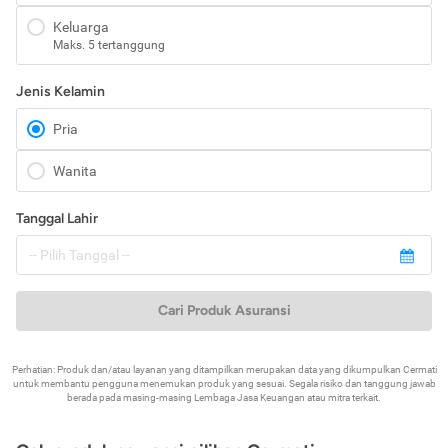
Keluarga
Maks. 5 tertanggung
Jenis Kelamin
Pria
Wanita
Tanggal Lahir
Cari Produk Asuransi
Perhatian: Produk dan/atau layanan yang ditampilkan merupakan data yang dikumpulkan Cermati
untuk membantu pengguna menemukan produk yang sesuai. Segala risiko dan tanggung jawab
berada pada masing-masing Lembaga Jasa Keuangan atau mitra terkait.