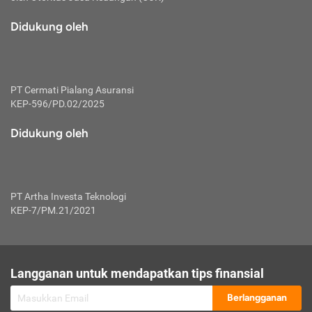
macam risiko dan manfaat investasi.
Didukung oleh
Karena mengombinasikan 2 produk
keuangan sekaligus, premi yang
dibayarkan oleh nasabah akan dibagi
dengan rasio tertentu ke manfaat asuransi
dan investasi sekaligus.
PT Cermati Pialang Asuransi
KEP-596/PD.02/2025
Dengan cara kerja yang lebih lengkap
tersebut, asuransi jenis ini mampu
Didukung oleh
diuangkan kembali saat nasabah tak
pernah melakukan pengajuan klaim
perlindungan. Ketika suatu saat tidak
mampu membayar premi, nasabah juga
PT Artha Investa Teknologi
bisa mengalihkan sebagian dana investasi
KEP-7/PM.21/2021
untuk melunasinya. Tentunya, keuntungan
dari aktivitas investasi bisa sepenuhnya
didapatkan oleh nasabah tanpa harus
repot mengelola modalnya.
Langganan untuk mendapatkan tips finansial
Namun, kekurangannya, manfaat investasi
Berlangganan
tidak bisa dirasakan secara optimal karena