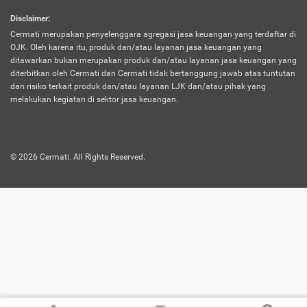
harus terpotong biaya asuransi. Selain itu,
Disclaimer
:
risiko kerugian akibat investasi juga bisa
Cermati merupakan penyelenggara agregasi jasa keuangan yang terdaftar di
turut mempengaruhi saldo asuransi dan
OJK. Oleh karena itu, produk dan/atau layanan jasa keuangan yang
menurunkan manfaatnya.
ditawarkan bukan merupakan produk dan/atau layanan jasa keuangan yang
diterbitkan oleh Cermati dan Cermati tidak bertanggung jawab atas tuntutan
dan risiko terkait produk dan/atau layanan LJK dan/atau pihak yang
Asuransi
Menawarkan manfaat perlindungan yang
melakukan kegiatan di sektor jasa keuangan.
Jiwa
dilengkapi dengan tabungan. Selayaknya
Dwiguna
jenis asuransi yang sebelumnya, produk ini
akan membagi sebagian premi ke rekening
©
2026
Cermati. All Rights Reserved.
tabungan, dan sisanya akan dialokasikan
ke manfaat perlindungan asuransi.
Saat memilih jenis asuransi ini, kamu bisa
merasakan keunggulan berupa
kemudahan dalam mencairkan dana
asuransi sebelum durasi atau masa
asuransinya berakhir. Selain itu, apabila
nasabah masih hidup hingga akhir masa
aktif asuransi, seluruh uang
pertanggungan bisa didapatkan kembali.