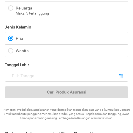
Keluarga
Maks. 5 tertanggung
Jenis Kelamin
Pria
Wanita
Tanggal Lahir
Cari Produk Asuransi
Perhatian: Produk dan/atau layanan yang ditampilkan merupakan data yang dikumpulkan Cermati
untuk membantu pengguna menemukan produk yang sesuai. Segala risiko dan tanggung jawab
berada pada masing-masing Lembaga Jasa Keuangan atau mitra terkait.