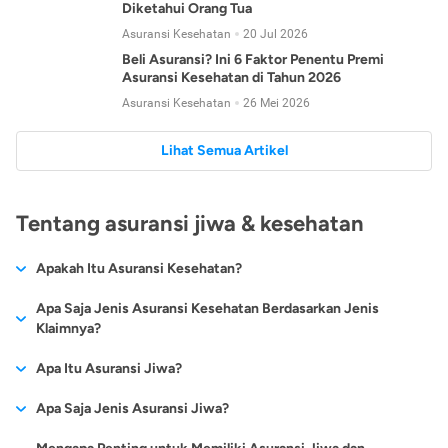
Diketahui Orang Tua
Asuransi Kesehatan
20 Jul 2026
Beli Asuransi? Ini 6 Faktor Penentu Premi
Asuransi Kesehatan di Tahun 2026
Asuransi Kesehatan
26 Mei 2026
Lihat Semua Artikel
Tentang asuransi jiwa & kesehatan
Apakah Itu Asuransi Kesehatan?
Asuransi kesehatan adalah jenis asuransi yang diperuntukkan
Apa Saja Jenis Asuransi Kesehatan Berdasarkan Jenis
untuk memberikan jaminan kesehatan kepada para
Klaimnya?
tertanggungnya jika mengalami sakit atau kecelakaan.
Secara umum, ada 2 jenis asuransi kesehatan yang
Apa Itu Asuransi Jiwa?
Asuransi kesehatan pada umumnya ditawarkan oleh berbagai
dikelompokkan berdasarkan jenis klaimnya:
perusahaan asuransi dengan berbagai pilihan perlindungan
Asuransi jiwa adalah jenis asuransi yang memberikan
Apa Saja Jenis Asuransi Jiwa?
mulai dari jaminan rawat inap di rumah sakit, hingga rawat
Asuransi Kesehatan
Cashless
:
pertanggungan berupa uang santunan atau ganti rugi kepada
jalan.
Proses klaim dilakukan oleh perusahaan asuransi tanpa
Secara umum, berikut jenis-jenis asuransi jiwa yang tersedia di