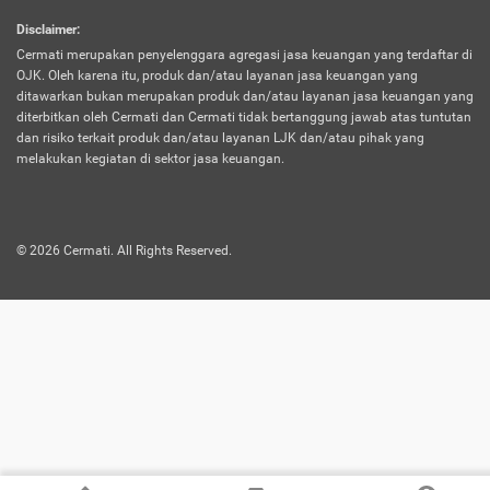
harus terpotong biaya asuransi. Selain itu,
Disclaimer
:
risiko kerugian akibat investasi juga bisa
Cermati merupakan penyelenggara agregasi jasa keuangan yang terdaftar di
turut mempengaruhi saldo asuransi dan
OJK. Oleh karena itu, produk dan/atau layanan jasa keuangan yang
menurunkan manfaatnya.
ditawarkan bukan merupakan produk dan/atau layanan jasa keuangan yang
diterbitkan oleh Cermati dan Cermati tidak bertanggung jawab atas tuntutan
dan risiko terkait produk dan/atau layanan LJK dan/atau pihak yang
Asuransi
Menawarkan manfaat perlindungan yang
melakukan kegiatan di sektor jasa keuangan.
Jiwa
dilengkapi dengan tabungan. Selayaknya
Dwiguna
jenis asuransi yang sebelumnya, produk ini
akan membagi sebagian premi ke rekening
©
2026
Cermati. All Rights Reserved.
tabungan, dan sisanya akan dialokasikan
ke manfaat perlindungan asuransi.
Saat memilih jenis asuransi ini, kamu bisa
merasakan keunggulan berupa
kemudahan dalam mencairkan dana
asuransi sebelum durasi atau masa
asuransinya berakhir. Selain itu, apabila
nasabah masih hidup hingga akhir masa
aktif asuransi, seluruh uang
pertanggungan bisa didapatkan kembali.