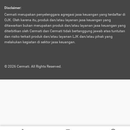
harus terpotong biaya asuransi. Selain itu,
Disclaimer
:
risiko kerugian akibat investasi juga bisa
Cermati merupakan penyelenggara agregasi jasa keuangan yang terdaftar di
turut mempengaruhi saldo asuransi dan
OJK. Oleh karena itu, produk dan/atau layanan jasa keuangan yang
menurunkan manfaatnya.
ditawarkan bukan merupakan produk dan/atau layanan jasa keuangan yang
diterbitkan oleh Cermati dan Cermati tidak bertanggung jawab atas tuntutan
dan risiko terkait produk dan/atau layanan LJK dan/atau pihak yang
Asuransi
Menawarkan manfaat perlindungan yang
melakukan kegiatan di sektor jasa keuangan.
Jiwa
dilengkapi dengan tabungan. Selayaknya
Dwiguna
jenis asuransi yang sebelumnya, produk ini
akan membagi sebagian premi ke rekening
©
2026
Cermati. All Rights Reserved.
tabungan, dan sisanya akan dialokasikan
ke manfaat perlindungan asuransi.
Saat memilih jenis asuransi ini, kamu bisa
merasakan keunggulan berupa
kemudahan dalam mencairkan dana
asuransi sebelum durasi atau masa
asuransinya berakhir. Selain itu, apabila
nasabah masih hidup hingga akhir masa
aktif asuransi, seluruh uang
pertanggungan bisa didapatkan kembali.