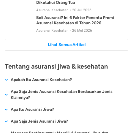
Diketahui Orang Tua
Asuransi Kesehatan
20 Jul 2026
Beli Asuransi? Ini 6 Faktor Penentu Premi
Asuransi Kesehatan di Tahun 2026
Asuransi Kesehatan
26 Mei 2026
Lihat Semua Artikel
Tentang asuransi jiwa & kesehatan
Apakah Itu Asuransi Kesehatan?
Asuransi kesehatan adalah jenis asuransi yang diperuntukkan
Apa Saja Jenis Asuransi Kesehatan Berdasarkan Jenis
untuk memberikan jaminan kesehatan kepada para
Klaimnya?
tertanggungnya jika mengalami sakit atau kecelakaan.
Secara umum, ada 2 jenis asuransi kesehatan yang
Apa Itu Asuransi Jiwa?
Asuransi kesehatan pada umumnya ditawarkan oleh berbagai
dikelompokkan berdasarkan jenis klaimnya:
perusahaan asuransi dengan berbagai pilihan perlindungan
Asuransi jiwa adalah jenis asuransi yang memberikan
Apa Saja Jenis Asuransi Jiwa?
mulai dari jaminan rawat inap di rumah sakit, hingga rawat
Asuransi Kesehatan
Cashless
:
pertanggungan berupa uang santunan atau ganti rugi kepada
jalan.
Proses klaim dilakukan oleh perusahaan asuransi tanpa
Secara umum, berikut jenis-jenis asuransi jiwa yang tersedia di