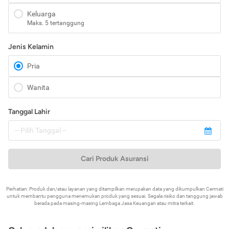
Keluarga
Maks. 5 tertanggung
Jenis Kelamin
Pria
Wanita
Tanggal Lahir
Cari Produk Asuransi
Perhatian: Produk dan/atau layanan yang ditampilkan merupakan data yang dikumpulkan Cermati
untuk membantu pengguna menemukan produk yang sesuai. Segala risiko dan tanggung jawab
berada pada masing-masing Lembaga Jasa Keuangan atau mitra terkait.