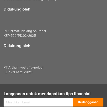
macam risiko dan manfaat investasi.
Didukung oleh
Karena mengombinasikan 2 produk
keuangan sekaligus, premi yang
dibayarkan oleh nasabah akan dibagi
dengan rasio tertentu ke manfaat asuransi
dan investasi sekaligus.
PT Cermati Pialang Asuransi
KEP-596/PD.02/2025
Dengan cara kerja yang lebih lengkap
tersebut, asuransi jenis ini mampu
Didukung oleh
diuangkan kembali saat nasabah tak
pernah melakukan pengajuan klaim
perlindungan. Ketika suatu saat tidak
mampu membayar premi, nasabah juga
PT Artha Investa Teknologi
bisa mengalihkan sebagian dana investasi
KEP-7/PM.21/2021
untuk melunasinya. Tentunya, keuntungan
dari aktivitas investasi bisa sepenuhnya
didapatkan oleh nasabah tanpa harus
repot mengelola modalnya.
Langganan untuk mendapatkan tips finansial
Namun, kekurangannya, manfaat investasi
Berlangganan
tidak bisa dirasakan secara optimal karena