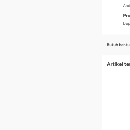
And
Pro
Dap
Butuh bantu
Artikel t