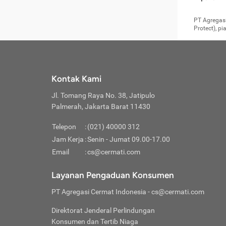
pengga
member
Layanan 
seperti:
persya
apabil
Cermati.
konsultas
PT Agregasi
bisa m
Layana
Asuran
data ata
di era pa
Protect), p
Mendap
Layana
Jiwa
teknologi
tersedia 
Memili
(Obat W
Berjan
pelayanan
dibutu
Layana
Agar keam
atau
T
operasi
labora
perlu dip
Life
rawat 
Inform
Kontak Kami
di ruma
Jangan
Jl. Tomang Raya No. 38, Jatipulo
tindak
Jangan
yang di
Palmerah, Jakarta Barat 11430
Cermati
Layana
passw
Nikmat
Telepon
:
(021) 40000 312
Jaga K
dibutu
Jangan
Jam Kerja
:
Senin - Jumat 09.00-17.00
Anda b
pihak-
Email
:
cs@cermati.com
untuk 
Janga
Indone
Jangan
Layanan Pengaduan Konsumen
apabil
manapu
Menghi
Waspad
PT Agregasi Cermat Indonesia
- cs@cermati.com
Memili
Hati-h
penyak
mengat
Asuran
Direktorat Jenderal Perlindungan
rumah 
terverif
Jiwa
Konsumen dan Tertib Niaga