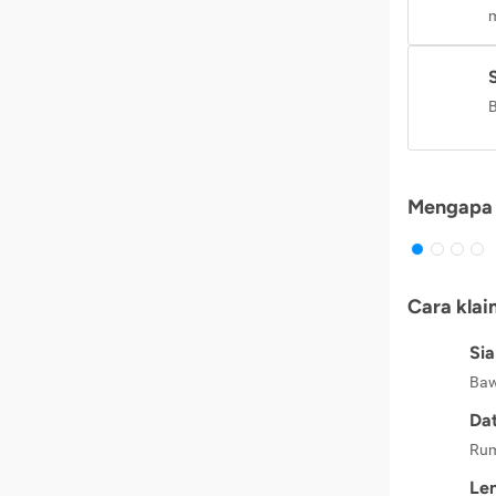
m
B
Mengapa 
Cara klai
Si
Baw
Dat
Rum
Le