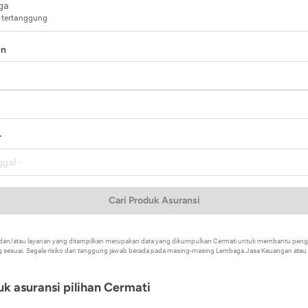
ga
 tertanggung
in
a
r
Cari Produk Asuransi
k dan/atau layanan yang ditampilkan merupakan data yang dikumpulkan Cermati untuk membantu p
 sesuai. Segala risiko dan tanggung jawab berada pada masing-masing Lembaga Jasa Keuangan atau mi
k asuransi pilihan Cermati