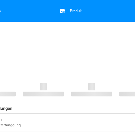
a
Produk
ndungan
u
 tertanggung