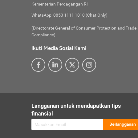
besar t
Inst
Seumu
Kementerian Perdagangan RI
pengel
Face
Hidup
membay
Gunaka
WhatsApp: 0853 1111 1010 (Chat Only)
atau
ditawa
Unduh
Whole
website
(Directorate General of Consumer Protection and Trade
Life
Waspad
Compliance)
Websit
hati-h
Ikuti Media Sosial Kami
mengaks
Perhat
Penyam
lewat a
@ce
@new
@inf
Asuran
Abaika
sebaga
Jiwa
U
Langganan untuk mendapatkan tips
Selalu
Link
Supaya
finansial
Pembar
Berlangganan
lalai 
Anda s