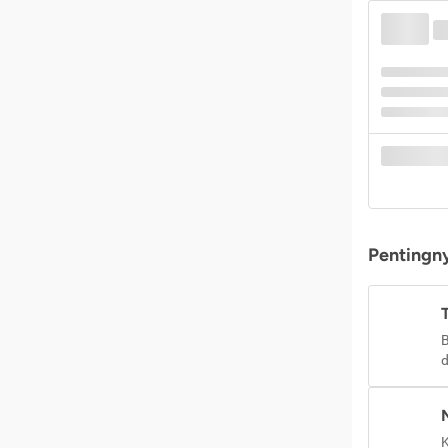
Pentingny
B
d
K