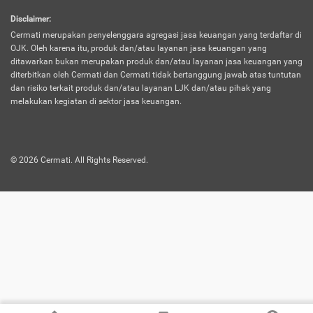
harus terpotong biaya asuransi. Selain itu,
Disclaimer
:
risiko kerugian akibat investasi juga bisa
Cermati merupakan penyelenggara agregasi jasa keuangan yang terdaftar di
turut mempengaruhi saldo asuransi dan
OJK. Oleh karena itu, produk dan/atau layanan jasa keuangan yang
menurunkan manfaatnya.
ditawarkan bukan merupakan produk dan/atau layanan jasa keuangan yang
diterbitkan oleh Cermati dan Cermati tidak bertanggung jawab atas tuntutan
dan risiko terkait produk dan/atau layanan LJK dan/atau pihak yang
Asuransi
Menawarkan manfaat perlindungan yang
melakukan kegiatan di sektor jasa keuangan.
Jiwa
dilengkapi dengan tabungan. Selayaknya
Dwiguna
jenis asuransi yang sebelumnya, produk ini
akan membagi sebagian premi ke rekening
©
2026
Cermati. All Rights Reserved.
tabungan, dan sisanya akan dialokasikan
ke manfaat perlindungan asuransi.
Saat memilih jenis asuransi ini, kamu bisa
merasakan keunggulan berupa
kemudahan dalam mencairkan dana
asuransi sebelum durasi atau masa
asuransinya berakhir. Selain itu, apabila
nasabah masih hidup hingga akhir masa
aktif asuransi, seluruh uang
pertanggungan bisa didapatkan kembali.