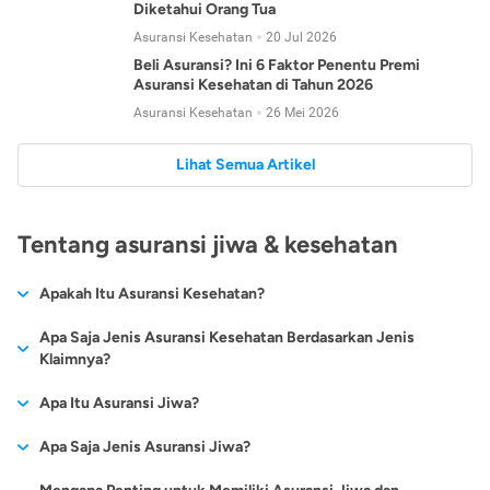
Diketahui Orang Tua
Asuransi Kesehatan
20 Jul 2026
Beli Asuransi? Ini 6 Faktor Penentu Premi
Asuransi Kesehatan di Tahun 2026
Asuransi Kesehatan
26 Mei 2026
Lihat Semua Artikel
Tentang asuransi jiwa & kesehatan
Apakah Itu Asuransi Kesehatan?
Asuransi kesehatan adalah jenis asuransi yang diperuntukkan
Apa Saja Jenis Asuransi Kesehatan Berdasarkan Jenis
untuk memberikan jaminan kesehatan kepada para
Klaimnya?
tertanggungnya jika mengalami sakit atau kecelakaan.
Secara umum, ada 2 jenis asuransi kesehatan yang
Apa Itu Asuransi Jiwa?
Asuransi kesehatan pada umumnya ditawarkan oleh berbagai
dikelompokkan berdasarkan jenis klaimnya:
perusahaan asuransi dengan berbagai pilihan perlindungan
Asuransi jiwa adalah jenis asuransi yang memberikan
Apa Saja Jenis Asuransi Jiwa?
mulai dari jaminan rawat inap di rumah sakit, hingga rawat
Asuransi Kesehatan
Cashless
:
pertanggungan berupa uang santunan atau ganti rugi kepada
jalan.
Proses klaim dilakukan oleh perusahaan asuransi tanpa
Secara umum, berikut jenis-jenis asuransi jiwa yang tersedia di