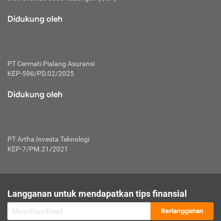
macam risiko dan manfaat investasi.
Didukung oleh
Karena mengombinasikan 2 produk
keuangan sekaligus, premi yang
dibayarkan oleh nasabah akan dibagi
dengan rasio tertentu ke manfaat asuransi
dan investasi sekaligus.
PT Cermati Pialang Asuransi
KEP-596/PD.02/2025
Dengan cara kerja yang lebih lengkap
tersebut, asuransi jenis ini mampu
Didukung oleh
diuangkan kembali saat nasabah tak
pernah melakukan pengajuan klaim
perlindungan. Ketika suatu saat tidak
mampu membayar premi, nasabah juga
PT Artha Investa Teknologi
bisa mengalihkan sebagian dana investasi
KEP-7/PM.21/2021
untuk melunasinya. Tentunya, keuntungan
dari aktivitas investasi bisa sepenuhnya
didapatkan oleh nasabah tanpa harus
repot mengelola modalnya.
Langganan untuk mendapatkan tips finansial
Namun, kekurangannya, manfaat investasi
Berlangganan
tidak bisa dirasakan secara optimal karena