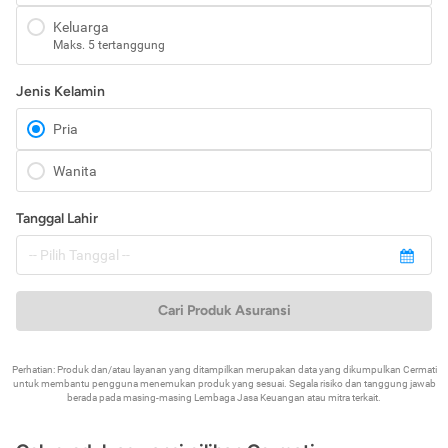
Keluarga
Maks. 5 tertanggung
Jenis Kelamin
Pria
Wanita
Tanggal Lahir
Cari Produk Asuransi
Perhatian: Produk dan/atau layanan yang ditampilkan merupakan data yang dikumpulkan Cermati
untuk membantu pengguna menemukan produk yang sesuai. Segala risiko dan tanggung jawab
berada pada masing-masing Lembaga Jasa Keuangan atau mitra terkait.