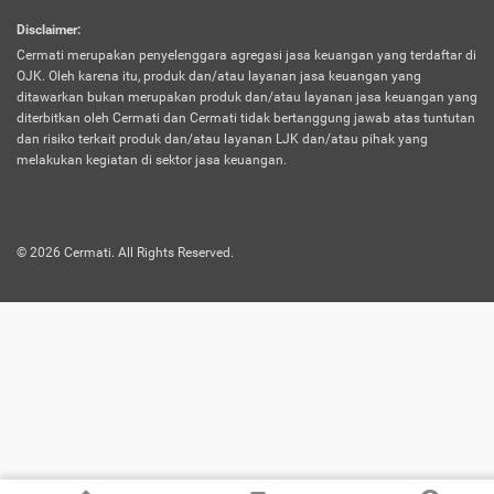
harus terpotong biaya asuransi. Selain itu,
Disclaimer
:
risiko kerugian akibat investasi juga bisa
Cermati merupakan penyelenggara agregasi jasa keuangan yang terdaftar di
turut mempengaruhi saldo asuransi dan
OJK. Oleh karena itu, produk dan/atau layanan jasa keuangan yang
menurunkan manfaatnya.
ditawarkan bukan merupakan produk dan/atau layanan jasa keuangan yang
diterbitkan oleh Cermati dan Cermati tidak bertanggung jawab atas tuntutan
dan risiko terkait produk dan/atau layanan LJK dan/atau pihak yang
Asuransi
Menawarkan manfaat perlindungan yang
melakukan kegiatan di sektor jasa keuangan.
Jiwa
dilengkapi dengan tabungan. Selayaknya
Dwiguna
jenis asuransi yang sebelumnya, produk ini
akan membagi sebagian premi ke rekening
©
2026
Cermati. All Rights Reserved.
tabungan, dan sisanya akan dialokasikan
ke manfaat perlindungan asuransi.
Saat memilih jenis asuransi ini, kamu bisa
merasakan keunggulan berupa
kemudahan dalam mencairkan dana
asuransi sebelum durasi atau masa
asuransinya berakhir. Selain itu, apabila
nasabah masih hidup hingga akhir masa
aktif asuransi, seluruh uang
pertanggungan bisa didapatkan kembali.