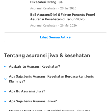
Diketahui Orang Tua
Asuransi Kesehatan
20 Jul 2026
Beli Asuransi? Ini 6 Faktor Penentu Premi
Asuransi Kesehatan di Tahun 2026
Asuransi Kesehatan
26 Mei 2026
Lihat Semua Artikel
Tentang asuransi jiwa & kesehatan
Apakah Itu Asuransi Kesehatan?
Asuransi kesehatan adalah jenis asuransi yang diperuntukkan
Apa Saja Jenis Asuransi Kesehatan Berdasarkan Jenis
untuk memberikan jaminan kesehatan kepada para
Klaimnya?
tertanggungnya jika mengalami sakit atau kecelakaan.
Secara umum, ada 2 jenis asuransi kesehatan yang
Apa Itu Asuransi Jiwa?
Asuransi kesehatan pada umumnya ditawarkan oleh berbagai
dikelompokkan berdasarkan jenis klaimnya:
perusahaan asuransi dengan berbagai pilihan perlindungan
Asuransi jiwa adalah jenis asuransi yang memberikan
Apa Saja Jenis Asuransi Jiwa?
mulai dari jaminan rawat inap di rumah sakit, hingga rawat
Asuransi Kesehatan
Cashless
:
pertanggungan berupa uang santunan atau ganti rugi kepada
jalan.
Proses klaim dilakukan oleh perusahaan asuransi tanpa
Secara umum, berikut jenis-jenis asuransi jiwa yang tersedia di