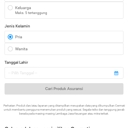
Keluarga
Maks. 5 tertanggung
Jenis Kelamin
Pria
Wanita
Tanggal Lahir
Cari Produk Asuransi
Perhatian: Produk dan/atau layanan yang ditampilkan merupakan data yang dikumpulkan Cermati
untuk membantu pengguna menemukan produk yang sesuai. Segala risiko dan tanggung jawab
berada pada masing-masing Lembaga Jasa Keuangan atau mitra terkait.