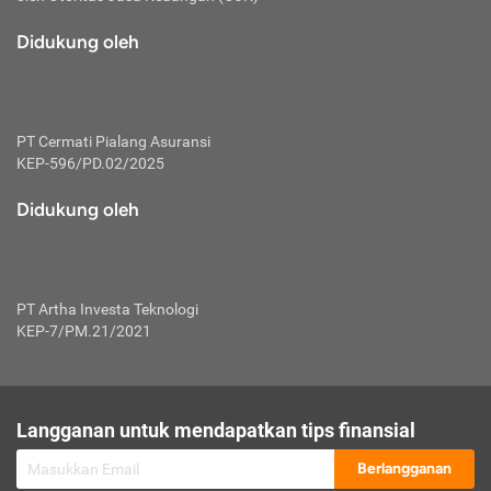
macam risiko dan manfaat investasi.
Didukung oleh
Karena mengombinasikan 2 produk
keuangan sekaligus, premi yang
dibayarkan oleh nasabah akan dibagi
dengan rasio tertentu ke manfaat asuransi
dan investasi sekaligus.
PT Cermati Pialang Asuransi
KEP-596/PD.02/2025
Dengan cara kerja yang lebih lengkap
tersebut, asuransi jenis ini mampu
Didukung oleh
diuangkan kembali saat nasabah tak
pernah melakukan pengajuan klaim
perlindungan. Ketika suatu saat tidak
mampu membayar premi, nasabah juga
PT Artha Investa Teknologi
bisa mengalihkan sebagian dana investasi
KEP-7/PM.21/2021
untuk melunasinya. Tentunya, keuntungan
dari aktivitas investasi bisa sepenuhnya
didapatkan oleh nasabah tanpa harus
repot mengelola modalnya.
Langganan untuk mendapatkan tips finansial
Namun, kekurangannya, manfaat investasi
Berlangganan
tidak bisa dirasakan secara optimal karena