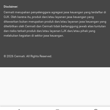
harus terpotong biaya asuransi. Selain itu,
Disclaimer
:
risiko kerugian akibat investasi juga bisa
Cermati merupakan penyelenggara agregasi jasa keuangan yang terdaftar di
turut mempengaruhi saldo asuransi dan
OJK. Oleh karena itu, produk dan/atau layanan jasa keuangan yang
menurunkan manfaatnya.
ditawarkan bukan merupakan produk dan/atau layanan jasa keuangan yang
diterbitkan oleh Cermati dan Cermati tidak bertanggung jawab atas tuntutan
dan risiko terkait produk dan/atau layanan LJK dan/atau pihak yang
Asuransi
Menawarkan manfaat perlindungan yang
melakukan kegiatan di sektor jasa keuangan.
Jiwa
dilengkapi dengan tabungan. Selayaknya
Dwiguna
jenis asuransi yang sebelumnya, produk ini
akan membagi sebagian premi ke rekening
©
2026
Cermati. All Rights Reserved.
tabungan, dan sisanya akan dialokasikan
ke manfaat perlindungan asuransi.
Saat memilih jenis asuransi ini, kamu bisa
merasakan keunggulan berupa
kemudahan dalam mencairkan dana
asuransi sebelum durasi atau masa
asuransinya berakhir. Selain itu, apabila
nasabah masih hidup hingga akhir masa
aktif asuransi, seluruh uang
pertanggungan bisa didapatkan kembali.