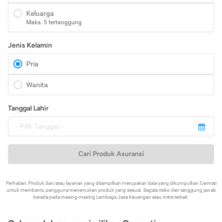
Keluarga
Maks. 5 tertanggung
Jenis Kelamin
Pria
Wanita
Tanggal Lahir
Cari Produk Asuransi
Perhatian: Produk dan/atau layanan yang ditampilkan merupakan data yang dikumpulkan Cermati
untuk membantu pengguna menemukan produk yang sesuai. Segala risiko dan tanggung jawab
berada pada masing-masing Lembaga Jasa Keuangan atau mitra terkait.