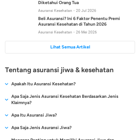
Diketahui Orang Tua
Asuransi Kesehatan
20 Jul 2026
Beli Asuransi? Ini 6 Faktor Penentu Premi
Asuransi Kesehatan di Tahun 2026
Asuransi Kesehatan
26 Mei 2026
Lihat Semua Artikel
Tentang asuransi jiwa & kesehatan
Apakah Itu Asuransi Kesehatan?
Asuransi kesehatan adalah jenis asuransi yang diperuntukkan
Apa Saja Jenis Asuransi Kesehatan Berdasarkan Jenis
untuk memberikan jaminan kesehatan kepada para
Klaimnya?
tertanggungnya jika mengalami sakit atau kecelakaan.
Secara umum, ada 2 jenis asuransi kesehatan yang
Apa Itu Asuransi Jiwa?
Asuransi kesehatan pada umumnya ditawarkan oleh berbagai
dikelompokkan berdasarkan jenis klaimnya:
perusahaan asuransi dengan berbagai pilihan perlindungan
Asuransi jiwa adalah jenis asuransi yang memberikan
Apa Saja Jenis Asuransi Jiwa?
mulai dari jaminan rawat inap di rumah sakit, hingga rawat
Asuransi Kesehatan
Cashless
:
pertanggungan berupa uang santunan atau ganti rugi kepada
jalan.
Proses klaim dilakukan oleh perusahaan asuransi tanpa
Secara umum, berikut jenis-jenis asuransi jiwa yang tersedia di