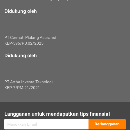
macam risiko dan manfaat investasi.
Didukung oleh
Karena mengombinasikan 2 produk
keuangan sekaligus, premi yang
dibayarkan oleh nasabah akan dibagi
dengan rasio tertentu ke manfaat asuransi
dan investasi sekaligus.
PT Cermati Pialang Asuransi
KEP-596/PD.02/2025
Dengan cara kerja yang lebih lengkap
tersebut, asuransi jenis ini mampu
Didukung oleh
diuangkan kembali saat nasabah tak
pernah melakukan pengajuan klaim
perlindungan. Ketika suatu saat tidak
mampu membayar premi, nasabah juga
PT Artha Investa Teknologi
bisa mengalihkan sebagian dana investasi
KEP-7/PM.21/2021
untuk melunasinya. Tentunya, keuntungan
dari aktivitas investasi bisa sepenuhnya
didapatkan oleh nasabah tanpa harus
repot mengelola modalnya.
Langganan untuk mendapatkan tips finansial
Namun, kekurangannya, manfaat investasi
Berlangganan
tidak bisa dirasakan secara optimal karena