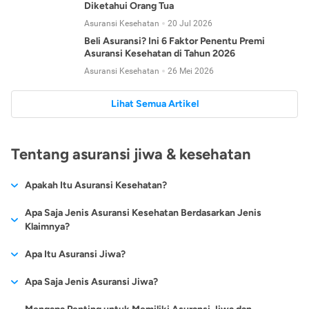
Diketahui Orang Tua
Asuransi Kesehatan
20 Jul 2026
Beli Asuransi? Ini 6 Faktor Penentu Premi
Asuransi Kesehatan di Tahun 2026
Asuransi Kesehatan
26 Mei 2026
Lihat Semua Artikel
Tentang asuransi jiwa & kesehatan
Apakah Itu Asuransi Kesehatan?
Asuransi kesehatan adalah jenis asuransi yang diperuntukkan
Apa Saja Jenis Asuransi Kesehatan Berdasarkan Jenis
untuk memberikan jaminan kesehatan kepada para
Klaimnya?
tertanggungnya jika mengalami sakit atau kecelakaan.
Secara umum, ada 2 jenis asuransi kesehatan yang
Apa Itu Asuransi Jiwa?
Asuransi kesehatan pada umumnya ditawarkan oleh berbagai
dikelompokkan berdasarkan jenis klaimnya:
perusahaan asuransi dengan berbagai pilihan perlindungan
Asuransi jiwa adalah jenis asuransi yang memberikan
Apa Saja Jenis Asuransi Jiwa?
mulai dari jaminan rawat inap di rumah sakit, hingga rawat
Asuransi Kesehatan
Cashless
:
pertanggungan berupa uang santunan atau ganti rugi kepada
jalan.
Proses klaim dilakukan oleh perusahaan asuransi tanpa
Secara umum, berikut jenis-jenis asuransi jiwa yang tersedia di