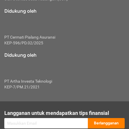
macam risiko dan manfaat investasi.
Didukung oleh
Karena mengombinasikan 2 produk
keuangan sekaligus, premi yang
dibayarkan oleh nasabah akan dibagi
dengan rasio tertentu ke manfaat asuransi
dan investasi sekaligus.
PT Cermati Pialang Asuransi
KEP-596/PD.02/2025
Dengan cara kerja yang lebih lengkap
tersebut, asuransi jenis ini mampu
Didukung oleh
diuangkan kembali saat nasabah tak
pernah melakukan pengajuan klaim
perlindungan. Ketika suatu saat tidak
mampu membayar premi, nasabah juga
PT Artha Investa Teknologi
bisa mengalihkan sebagian dana investasi
KEP-7/PM.21/2021
untuk melunasinya. Tentunya, keuntungan
dari aktivitas investasi bisa sepenuhnya
didapatkan oleh nasabah tanpa harus
repot mengelola modalnya.
Langganan untuk mendapatkan tips finansial
Namun, kekurangannya, manfaat investasi
Berlangganan
tidak bisa dirasakan secara optimal karena