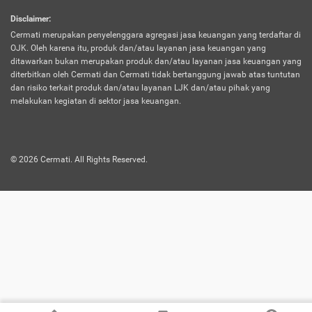
harus terpotong biaya asuransi. Selain itu,
Disclaimer
:
risiko kerugian akibat investasi juga bisa
Cermati merupakan penyelenggara agregasi jasa keuangan yang terdaftar di
turut mempengaruhi saldo asuransi dan
OJK. Oleh karena itu, produk dan/atau layanan jasa keuangan yang
menurunkan manfaatnya.
ditawarkan bukan merupakan produk dan/atau layanan jasa keuangan yang
diterbitkan oleh Cermati dan Cermati tidak bertanggung jawab atas tuntutan
dan risiko terkait produk dan/atau layanan LJK dan/atau pihak yang
Asuransi
Menawarkan manfaat perlindungan yang
melakukan kegiatan di sektor jasa keuangan.
Jiwa
dilengkapi dengan tabungan. Selayaknya
Dwiguna
jenis asuransi yang sebelumnya, produk ini
akan membagi sebagian premi ke rekening
©
2026
Cermati. All Rights Reserved.
tabungan, dan sisanya akan dialokasikan
ke manfaat perlindungan asuransi.
Saat memilih jenis asuransi ini, kamu bisa
merasakan keunggulan berupa
kemudahan dalam mencairkan dana
asuransi sebelum durasi atau masa
asuransinya berakhir. Selain itu, apabila
nasabah masih hidup hingga akhir masa
aktif asuransi, seluruh uang
pertanggungan bisa didapatkan kembali.