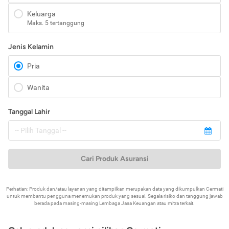
Keluarga
Maks. 5 tertanggung
Jenis Kelamin
Pria
Wanita
Tanggal Lahir
Cari Produk Asuransi
Perhatian: Produk dan/atau layanan yang ditampilkan merupakan data yang dikumpulkan Cermati
untuk membantu pengguna menemukan produk yang sesuai. Segala risiko dan tanggung jawab
berada pada masing-masing Lembaga Jasa Keuangan atau mitra terkait.