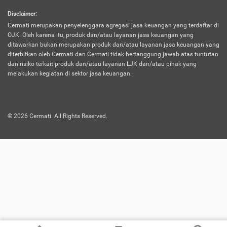
harus terpotong biaya asuransi. Selain itu,
Disclaimer
:
risiko kerugian akibat investasi juga bisa
Cermati merupakan penyelenggara agregasi jasa keuangan yang terdaftar di
turut mempengaruhi saldo asuransi dan
OJK. Oleh karena itu, produk dan/atau layanan jasa keuangan yang
menurunkan manfaatnya.
ditawarkan bukan merupakan produk dan/atau layanan jasa keuangan yang
diterbitkan oleh Cermati dan Cermati tidak bertanggung jawab atas tuntutan
dan risiko terkait produk dan/atau layanan LJK dan/atau pihak yang
Asuransi
Menawarkan manfaat perlindungan yang
melakukan kegiatan di sektor jasa keuangan.
Jiwa
dilengkapi dengan tabungan. Selayaknya
Dwiguna
jenis asuransi yang sebelumnya, produk ini
akan membagi sebagian premi ke rekening
©
2026
Cermati. All Rights Reserved.
tabungan, dan sisanya akan dialokasikan
ke manfaat perlindungan asuransi.
Saat memilih jenis asuransi ini, kamu bisa
merasakan keunggulan berupa
kemudahan dalam mencairkan dana
asuransi sebelum durasi atau masa
asuransinya berakhir. Selain itu, apabila
nasabah masih hidup hingga akhir masa
aktif asuransi, seluruh uang
pertanggungan bisa didapatkan kembali.