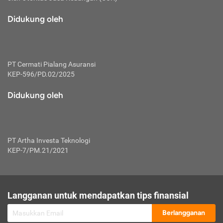
macam risiko dan manfaat investasi.
Didukung oleh
Karena mengombinasikan 2 produk
keuangan sekaligus, premi yang
dibayarkan oleh nasabah akan dibagi
dengan rasio tertentu ke manfaat asuransi
dan investasi sekaligus.
PT Cermati Pialang Asuransi
KEP-596/PD.02/2025
Dengan cara kerja yang lebih lengkap
tersebut, asuransi jenis ini mampu
Didukung oleh
diuangkan kembali saat nasabah tak
pernah melakukan pengajuan klaim
perlindungan. Ketika suatu saat tidak
mampu membayar premi, nasabah juga
PT Artha Investa Teknologi
bisa mengalihkan sebagian dana investasi
KEP-7/PM.21/2021
untuk melunasinya. Tentunya, keuntungan
dari aktivitas investasi bisa sepenuhnya
didapatkan oleh nasabah tanpa harus
repot mengelola modalnya.
Langganan untuk mendapatkan tips finansial
Namun, kekurangannya, manfaat investasi
Berlangganan
tidak bisa dirasakan secara optimal karena