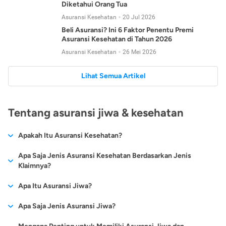
Diketahui Orang Tua
Asuransi Kesehatan
20 Jul 2026
Beli Asuransi? Ini 6 Faktor Penentu Premi
Asuransi Kesehatan di Tahun 2026
Asuransi Kesehatan
26 Mei 2026
Lihat Semua Artikel
Tentang asuransi jiwa & kesehatan
Apakah Itu Asuransi Kesehatan?
Asuransi kesehatan adalah jenis asuransi yang diperuntukkan
Apa Saja Jenis Asuransi Kesehatan Berdasarkan Jenis
untuk memberikan jaminan kesehatan kepada para
Klaimnya?
tertanggungnya jika mengalami sakit atau kecelakaan.
Secara umum, ada 2 jenis asuransi kesehatan yang
Apa Itu Asuransi Jiwa?
Asuransi kesehatan pada umumnya ditawarkan oleh berbagai
dikelompokkan berdasarkan jenis klaimnya:
perusahaan asuransi dengan berbagai pilihan perlindungan
Asuransi jiwa adalah jenis asuransi yang memberikan
Apa Saja Jenis Asuransi Jiwa?
mulai dari jaminan rawat inap di rumah sakit, hingga rawat
Asuransi Kesehatan
Cashless
:
pertanggungan berupa uang santunan atau ganti rugi kepada
jalan.
Proses klaim dilakukan oleh perusahaan asuransi tanpa
Secara umum, berikut jenis-jenis asuransi jiwa yang tersedia di