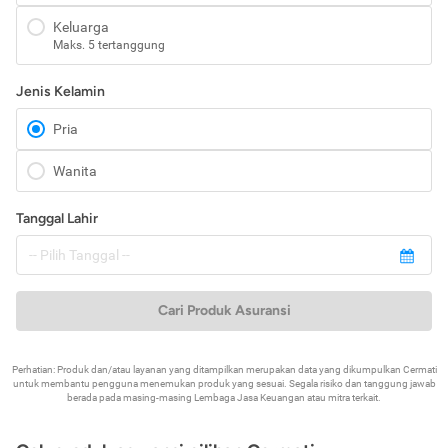
Keluarga
Maks. 5 tertanggung
Jenis Kelamin
Pria
Wanita
Tanggal Lahir
Cari Produk Asuransi
Perhatian: Produk dan/atau layanan yang ditampilkan merupakan data yang dikumpulkan Cermati
untuk membantu pengguna menemukan produk yang sesuai. Segala risiko dan tanggung jawab
berada pada masing-masing Lembaga Jasa Keuangan atau mitra terkait.