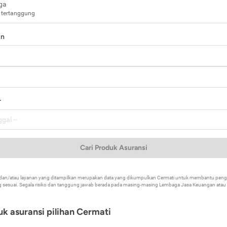
ga
 tertanggung
in
a
r
Cari Produk Asuransi
k dan/atau layanan yang ditampilkan merupakan data yang dikumpulkan Cermati untuk membantu p
 sesuai. Segala risiko dan tanggung jawab berada pada masing-masing Lembaga Jasa Keuangan atau mi
k asuransi pilihan Cermati