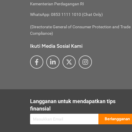
besar t
Inst
Seumu
Kementerian Perdagangan RI
pengel
Face
Hidup
membay
Gunaka
WhatsApp: 0853 1111 1010 (Chat Only)
atau
ditawa
Unduh
Whole
website
(Directorate General of Consumer Protection and Trade
Life
Waspad
Compliance)
Websit
hati-h
Ikuti Media Sosial Kami
mengaks
Perhat
Penyam
lewat a
@ce
@new
@inf
Asuran
Abaika
sebaga
Jiwa
U
Langganan untuk mendapatkan tips
Selalu
Link
Supaya
finansial
Pembar
Berlangganan
lalai 
Anda s