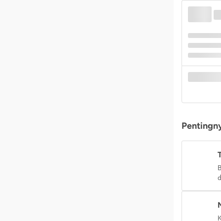
Pentingny
B
d
K