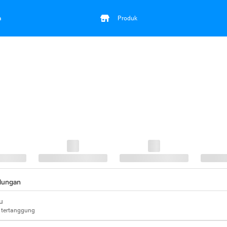
a
Produk
ndungan
u
 tertanggung