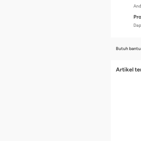
And
Pro
Dap
Butuh bantu
Artikel t