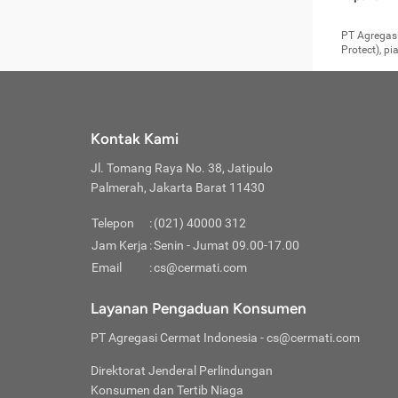
pengga
member
Layanan 
seperti:
persya
apabil
Cermati.
konsultas
PT Agregasi
bisa m
Layana
Asuran
data ata
di era pa
Protect), p
Mendap
Layana
Jiwa
teknologi
tersedia 
Memili
(Obat W
Berjan
pelayanan
dibutu
Layana
Agar keam
atau
T
operasi
labora
perlu dip
Life
rawat 
Inform
Kontak Kami
di ruma
Jangan
Jl. Tomang Raya No. 38, Jatipulo
tindak
Jangan
yang di
Palmerah, Jakarta Barat 11430
Cermati
Layana
passw
Nikmat
Telepon
:
(021) 40000 312
Jaga K
dibutu
Jangan
Jam Kerja
:
Senin - Jumat 09.00-17.00
Anda b
pihak-
Email
:
cs@cermati.com
untuk 
Janga
Indone
Jangan
Layanan Pengaduan Konsumen
apabil
manapu
Menghi
Waspad
PT Agregasi Cermat Indonesia
- cs@cermati.com
Memili
Hati-h
penyak
mengat
Asuran
Direktorat Jenderal Perlindungan
rumah 
terverif
Jiwa
Konsumen dan Tertib Niaga