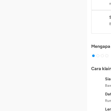
m
B
Mengapa 
Cara klai
Si
Baw
Dat
Rum
Le