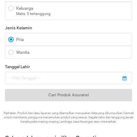
Keluarga
Maks. 5 tertanggung
Jenis Kelamin
Pria
Wanita
Tanggal Lahir
Cari Produk Asuransi
Perhatian: Produk dan/atau layanan yang ditampilkan merupakan data yang dikumpulkan Cermati
untuk membantu pengguna menemukan produk yang sesuai. Segala risiko dan tanggung jawab
berada pada masing-masing Lembaga Jasa Keuangan atau mitra terkait.