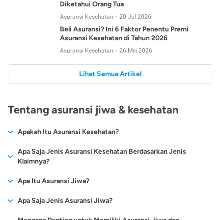
Diketahui Orang Tua
Asuransi Kesehatan
20 Jul 2026
Beli Asuransi? Ini 6 Faktor Penentu Premi
Asuransi Kesehatan di Tahun 2026
Asuransi Kesehatan
26 Mei 2026
Lihat Semua Artikel
Tentang asuransi jiwa & kesehatan
Apakah Itu Asuransi Kesehatan?
Asuransi kesehatan adalah jenis asuransi yang diperuntukkan
Apa Saja Jenis Asuransi Kesehatan Berdasarkan Jenis
untuk memberikan jaminan kesehatan kepada para
Klaimnya?
tertanggungnya jika mengalami sakit atau kecelakaan.
Secara umum, ada 2 jenis asuransi kesehatan yang
Apa Itu Asuransi Jiwa?
Asuransi kesehatan pada umumnya ditawarkan oleh berbagai
dikelompokkan berdasarkan jenis klaimnya:
perusahaan asuransi dengan berbagai pilihan perlindungan
Asuransi jiwa adalah jenis asuransi yang memberikan
Apa Saja Jenis Asuransi Jiwa?
mulai dari jaminan rawat inap di rumah sakit, hingga rawat
Asuransi Kesehatan
Cashless
:
pertanggungan berupa uang santunan atau ganti rugi kepada
jalan.
Proses klaim dilakukan oleh perusahaan asuransi tanpa
Secara umum, berikut jenis-jenis asuransi jiwa yang tersedia di