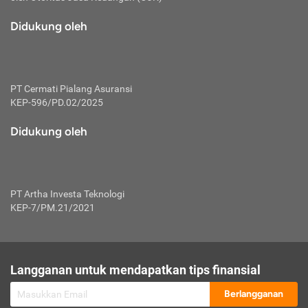
macam risiko dan manfaat investasi.
Didukung oleh
Karena mengombinasikan 2 produk
keuangan sekaligus, premi yang
dibayarkan oleh nasabah akan dibagi
dengan rasio tertentu ke manfaat asuransi
dan investasi sekaligus.
PT Cermati Pialang Asuransi
KEP-596/PD.02/2025
Dengan cara kerja yang lebih lengkap
tersebut, asuransi jenis ini mampu
Didukung oleh
diuangkan kembali saat nasabah tak
pernah melakukan pengajuan klaim
perlindungan. Ketika suatu saat tidak
mampu membayar premi, nasabah juga
PT Artha Investa Teknologi
bisa mengalihkan sebagian dana investasi
KEP-7/PM.21/2021
untuk melunasinya. Tentunya, keuntungan
dari aktivitas investasi bisa sepenuhnya
didapatkan oleh nasabah tanpa harus
repot mengelola modalnya.
Langganan untuk mendapatkan tips finansial
Namun, kekurangannya, manfaat investasi
Berlangganan
tidak bisa dirasakan secara optimal karena