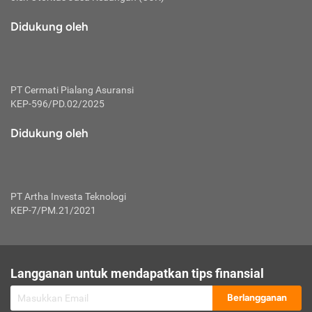
macam risiko dan manfaat investasi.
Didukung oleh
Karena mengombinasikan 2 produk
keuangan sekaligus, premi yang
dibayarkan oleh nasabah akan dibagi
dengan rasio tertentu ke manfaat asuransi
dan investasi sekaligus.
PT Cermati Pialang Asuransi
KEP-596/PD.02/2025
Dengan cara kerja yang lebih lengkap
tersebut, asuransi jenis ini mampu
Didukung oleh
diuangkan kembali saat nasabah tak
pernah melakukan pengajuan klaim
perlindungan. Ketika suatu saat tidak
mampu membayar premi, nasabah juga
PT Artha Investa Teknologi
bisa mengalihkan sebagian dana investasi
KEP-7/PM.21/2021
untuk melunasinya. Tentunya, keuntungan
dari aktivitas investasi bisa sepenuhnya
didapatkan oleh nasabah tanpa harus
repot mengelola modalnya.
Langganan untuk mendapatkan tips finansial
Namun, kekurangannya, manfaat investasi
Berlangganan
tidak bisa dirasakan secara optimal karena