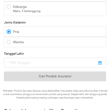
Keluarga
Maks. 5 tertanggung
Jenis Kelamin
Pria
Wanita
Tanggal Lahir
Cari Produk Asuransi
Perhatian: Produk dan/atau layanan yang ditampilkan merupakan data yang dikumpulkan Cermati
untuk membantu pengguna menemukan produk yang sesuai. Segala risiko dan tanggung jawab
berada pada masing-masing Lembaga Jasa Keuangan atau mitra terkait.