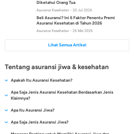
Diketahui Orang Tua
Asuransi Kesehatan
20 Jul 2026
Beli Asuransi? Ini 6 Faktor Penentu Premi
Asuransi Kesehatan di Tahun 2026
Asuransi Kesehatan
26 Mei 2026
Lihat Semua Artikel
Tentang asuransi jiwa & kesehatan
Apakah Itu Asuransi Kesehatan?
Asuransi kesehatan adalah jenis asuransi yang diperuntukkan
Apa Saja Jenis Asuransi Kesehatan Berdasarkan Jenis
untuk memberikan jaminan kesehatan kepada para
Klaimnya?
tertanggungnya jika mengalami sakit atau kecelakaan.
Secara umum, ada 2 jenis asuransi kesehatan yang
Apa Itu Asuransi Jiwa?
Asuransi kesehatan pada umumnya ditawarkan oleh berbagai
dikelompokkan berdasarkan jenis klaimnya:
perusahaan asuransi dengan berbagai pilihan perlindungan
Asuransi jiwa adalah jenis asuransi yang memberikan
Apa Saja Jenis Asuransi Jiwa?
mulai dari jaminan rawat inap di rumah sakit, hingga rawat
Asuransi Kesehatan
Cashless
:
pertanggungan berupa uang santunan atau ganti rugi kepada
jalan.
Proses klaim dilakukan oleh perusahaan asuransi tanpa
Secara umum, berikut jenis-jenis asuransi jiwa yang tersedia di