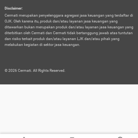
harus terpotong biaya asuransi. Selain itu,
Disclaimer
:
risiko kerugian akibat investasi juga bisa
Cermati merupakan penyelenggara agregasi jasa keuangan yang terdaftar di
turut mempengaruhi saldo asuransi dan
OJK. Oleh karena itu, produk dan/atau layanan jasa keuangan yang
menurunkan manfaatnya.
ditawarkan bukan merupakan produk dan/atau layanan jasa keuangan yang
diterbitkan oleh Cermati dan Cermati tidak bertanggung jawab atas tuntutan
dan risiko terkait produk dan/atau layanan LJK dan/atau pihak yang
Asuransi
Menawarkan manfaat perlindungan yang
melakukan kegiatan di sektor jasa keuangan.
Jiwa
dilengkapi dengan tabungan. Selayaknya
Dwiguna
jenis asuransi yang sebelumnya, produk ini
akan membagi sebagian premi ke rekening
©
2026
Cermati. All Rights Reserved.
tabungan, dan sisanya akan dialokasikan
ke manfaat perlindungan asuransi.
Saat memilih jenis asuransi ini, kamu bisa
merasakan keunggulan berupa
kemudahan dalam mencairkan dana
asuransi sebelum durasi atau masa
asuransinya berakhir. Selain itu, apabila
nasabah masih hidup hingga akhir masa
aktif asuransi, seluruh uang
pertanggungan bisa didapatkan kembali.