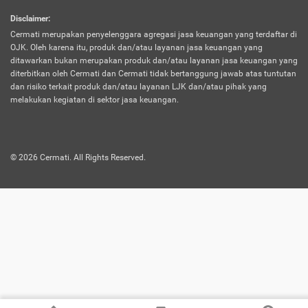
harus terpotong biaya asuransi. Selain itu,
Disclaimer
:
risiko kerugian akibat investasi juga bisa
Cermati merupakan penyelenggara agregasi jasa keuangan yang terdaftar di
turut mempengaruhi saldo asuransi dan
OJK. Oleh karena itu, produk dan/atau layanan jasa keuangan yang
menurunkan manfaatnya.
ditawarkan bukan merupakan produk dan/atau layanan jasa keuangan yang
diterbitkan oleh Cermati dan Cermati tidak bertanggung jawab atas tuntutan
dan risiko terkait produk dan/atau layanan LJK dan/atau pihak yang
Asuransi
Menawarkan manfaat perlindungan yang
melakukan kegiatan di sektor jasa keuangan.
Jiwa
dilengkapi dengan tabungan. Selayaknya
Dwiguna
jenis asuransi yang sebelumnya, produk ini
akan membagi sebagian premi ke rekening
©
2026
Cermati. All Rights Reserved.
tabungan, dan sisanya akan dialokasikan
ke manfaat perlindungan asuransi.
Saat memilih jenis asuransi ini, kamu bisa
merasakan keunggulan berupa
kemudahan dalam mencairkan dana
asuransi sebelum durasi atau masa
asuransinya berakhir. Selain itu, apabila
nasabah masih hidup hingga akhir masa
aktif asuransi, seluruh uang
pertanggungan bisa didapatkan kembali.