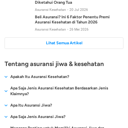
Diketahui Orang Tua
Asuransi Kesehatan
20 Jul 2026
Beli Asuransi? Ini 6 Faktor Penentu Premi
Asuransi Kesehatan di Tahun 2026
Asuransi Kesehatan
26 Mei 2026
Lihat Semua Artikel
Tentang asuransi jiwa & kesehatan
Apakah Itu Asuransi Kesehatan?
Asuransi kesehatan adalah jenis asuransi yang diperuntukkan
Apa Saja Jenis Asuransi Kesehatan Berdasarkan Jenis
untuk memberikan jaminan kesehatan kepada para
Klaimnya?
tertanggungnya jika mengalami sakit atau kecelakaan.
Secara umum, ada 2 jenis asuransi kesehatan yang
Apa Itu Asuransi Jiwa?
Asuransi kesehatan pada umumnya ditawarkan oleh berbagai
dikelompokkan berdasarkan jenis klaimnya:
perusahaan asuransi dengan berbagai pilihan perlindungan
Asuransi jiwa adalah jenis asuransi yang memberikan
Apa Saja Jenis Asuransi Jiwa?
mulai dari jaminan rawat inap di rumah sakit, hingga rawat
Asuransi Kesehatan
Cashless
:
pertanggungan berupa uang santunan atau ganti rugi kepada
jalan.
Proses klaim dilakukan oleh perusahaan asuransi tanpa
Secara umum, berikut jenis-jenis asuransi jiwa yang tersedia di