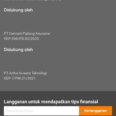
macam risiko dan manfaat investasi.
Didukung oleh
Karena mengombinasikan 2 produk
keuangan sekaligus, premi yang
dibayarkan oleh nasabah akan dibagi
dengan rasio tertentu ke manfaat asuransi
dan investasi sekaligus.
PT Cermati Pialang Asuransi
KEP-596/PD.02/2025
Dengan cara kerja yang lebih lengkap
tersebut, asuransi jenis ini mampu
Didukung oleh
diuangkan kembali saat nasabah tak
pernah melakukan pengajuan klaim
perlindungan. Ketika suatu saat tidak
mampu membayar premi, nasabah juga
PT Artha Investa Teknologi
bisa mengalihkan sebagian dana investasi
KEP-7/PM.21/2021
untuk melunasinya. Tentunya, keuntungan
dari aktivitas investasi bisa sepenuhnya
didapatkan oleh nasabah tanpa harus
repot mengelola modalnya.
Langganan untuk mendapatkan tips finansial
Namun, kekurangannya, manfaat investasi
Berlangganan
tidak bisa dirasakan secara optimal karena