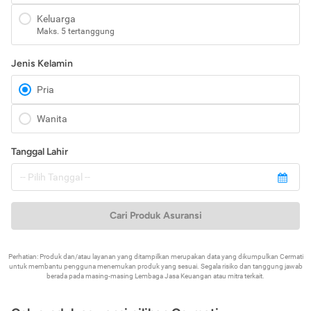
Keluarga
Maks. 5 tertanggung
Jenis Kelamin
Pria
Wanita
Tanggal Lahir
Cari Produk Asuransi
Perhatian: Produk dan/atau layanan yang ditampilkan merupakan data yang dikumpulkan Cermati
untuk membantu pengguna menemukan produk yang sesuai. Segala risiko dan tanggung jawab
berada pada masing-masing Lembaga Jasa Keuangan atau mitra terkait.