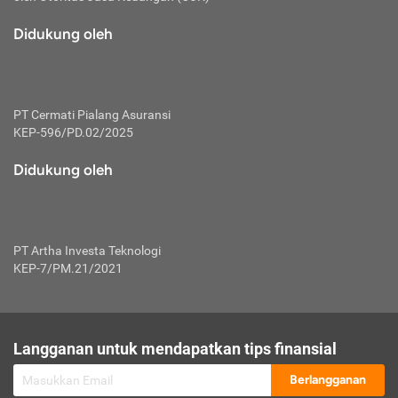
macam risiko dan manfaat investasi.
Didukung oleh
Karena mengombinasikan 2 produk
keuangan sekaligus, premi yang
dibayarkan oleh nasabah akan dibagi
dengan rasio tertentu ke manfaat asuransi
dan investasi sekaligus.
PT Cermati Pialang Asuransi
KEP-596/PD.02/2025
Dengan cara kerja yang lebih lengkap
tersebut, asuransi jenis ini mampu
Didukung oleh
diuangkan kembali saat nasabah tak
pernah melakukan pengajuan klaim
perlindungan. Ketika suatu saat tidak
mampu membayar premi, nasabah juga
PT Artha Investa Teknologi
bisa mengalihkan sebagian dana investasi
KEP-7/PM.21/2021
untuk melunasinya. Tentunya, keuntungan
dari aktivitas investasi bisa sepenuhnya
didapatkan oleh nasabah tanpa harus
repot mengelola modalnya.
Langganan untuk mendapatkan tips finansial
Namun, kekurangannya, manfaat investasi
Berlangganan
tidak bisa dirasakan secara optimal karena