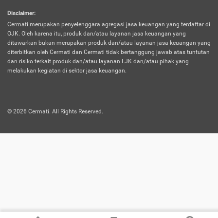
harus terpotong biaya asuransi. Selain itu,
Disclaimer
:
risiko kerugian akibat investasi juga bisa
Cermati merupakan penyelenggara agregasi jasa keuangan yang terdaftar di
turut mempengaruhi saldo asuransi dan
OJK. Oleh karena itu, produk dan/atau layanan jasa keuangan yang
menurunkan manfaatnya.
ditawarkan bukan merupakan produk dan/atau layanan jasa keuangan yang
diterbitkan oleh Cermati dan Cermati tidak bertanggung jawab atas tuntutan
dan risiko terkait produk dan/atau layanan LJK dan/atau pihak yang
Asuransi
Menawarkan manfaat perlindungan yang
melakukan kegiatan di sektor jasa keuangan.
Jiwa
dilengkapi dengan tabungan. Selayaknya
Dwiguna
jenis asuransi yang sebelumnya, produk ini
akan membagi sebagian premi ke rekening
©
2026
Cermati. All Rights Reserved.
tabungan, dan sisanya akan dialokasikan
ke manfaat perlindungan asuransi.
Saat memilih jenis asuransi ini, kamu bisa
merasakan keunggulan berupa
kemudahan dalam mencairkan dana
asuransi sebelum durasi atau masa
asuransinya berakhir. Selain itu, apabila
nasabah masih hidup hingga akhir masa
aktif asuransi, seluruh uang
pertanggungan bisa didapatkan kembali.