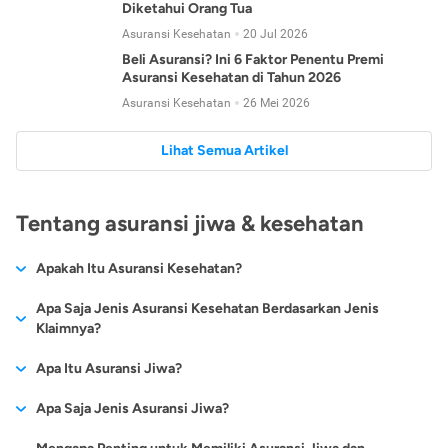
Diketahui Orang Tua
Asuransi Kesehatan
20 Jul 2026
Beli Asuransi? Ini 6 Faktor Penentu Premi
Asuransi Kesehatan di Tahun 2026
Asuransi Kesehatan
26 Mei 2026
Lihat Semua Artikel
Tentang asuransi jiwa & kesehatan
Apakah Itu Asuransi Kesehatan?
Asuransi kesehatan adalah jenis asuransi yang diperuntukkan
Apa Saja Jenis Asuransi Kesehatan Berdasarkan Jenis
untuk memberikan jaminan kesehatan kepada para
Klaimnya?
tertanggungnya jika mengalami sakit atau kecelakaan.
Secara umum, ada 2 jenis asuransi kesehatan yang
Apa Itu Asuransi Jiwa?
Asuransi kesehatan pada umumnya ditawarkan oleh berbagai
dikelompokkan berdasarkan jenis klaimnya:
perusahaan asuransi dengan berbagai pilihan perlindungan
Asuransi jiwa adalah jenis asuransi yang memberikan
Apa Saja Jenis Asuransi Jiwa?
mulai dari jaminan rawat inap di rumah sakit, hingga rawat
Asuransi Kesehatan
Cashless
:
pertanggungan berupa uang santunan atau ganti rugi kepada
jalan.
Proses klaim dilakukan oleh perusahaan asuransi tanpa
Secara umum, berikut jenis-jenis asuransi jiwa yang tersedia di