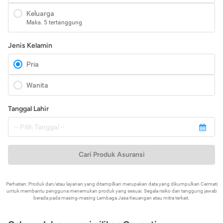
Keluarga
Maks. 5 tertanggung
Jenis Kelamin
Pria
Wanita
Tanggal Lahir
Cari Produk Asuransi
Perhatian: Produk dan/atau layanan yang ditampilkan merupakan data yang dikumpulkan Cermati
untuk membantu pengguna menemukan produk yang sesuai. Segala risiko dan tanggung jawab
berada pada masing-masing Lembaga Jasa Keuangan atau mitra terkait.