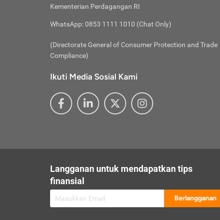
besar t
Inst
Seumu
Kementerian Perdagangan RI
pengel
Face
Hidup
membay
Gunaka
WhatsApp: 0853 1111 1010 (Chat Only)
atau
ditawa
Unduh
Whole
website
(Directorate General of Consumer Protection and Trade
Life
Waspad
Compliance)
Websit
hati-h
Ikuti Media Sosial Kami
mengaks
Perhat
Penyam
lewat a
@ce
@new
@inf
Asuran
Abaika
sebaga
Jiwa
U
Langganan untuk mendapatkan tips
Selalu
Link
Supaya
finansial
Pembar
Berlangganan
lalai 
Anda s