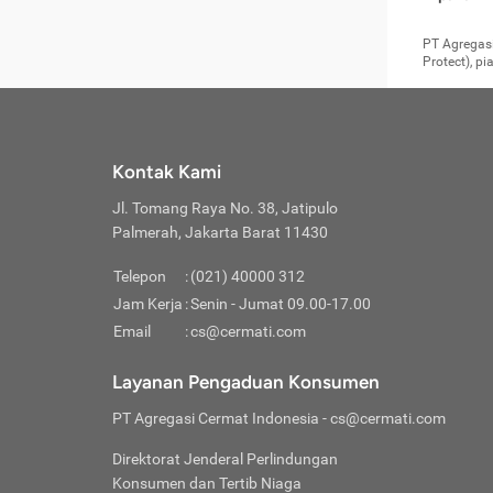
pengga
member
Layanan 
seperti:
persya
apabil
Cermati.
konsultas
PT Agregasi
bisa m
Layana
Asuran
data ata
di era pa
Protect), p
Mendap
Layana
Jiwa
teknologi
tersedia 
Memili
(Obat W
Berjan
pelayanan
dibutu
Layana
Agar keam
atau
T
operasi
labora
perlu dip
Life
rawat 
Inform
Kontak Kami
di ruma
Jangan
Jl. Tomang Raya No. 38, Jatipulo
tindak
Jangan
yang di
Palmerah, Jakarta Barat 11430
Cermati
Layana
passw
Nikmat
Telepon
:
(021) 40000 312
Jaga K
dibutu
Jangan
Jam Kerja
:
Senin - Jumat 09.00-17.00
Anda b
pihak-
Email
:
cs@cermati.com
untuk 
Janga
Indone
Jangan
Layanan Pengaduan Konsumen
apabil
manapu
Menghi
Waspad
PT Agregasi Cermat Indonesia
- cs@cermati.com
Memili
Hati-h
penyak
mengat
Asuran
Direktorat Jenderal Perlindungan
rumah 
terverif
Jiwa
Konsumen dan Tertib Niaga