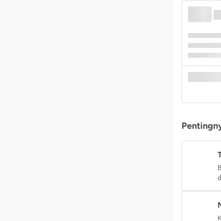
Pentingny
B
d
K