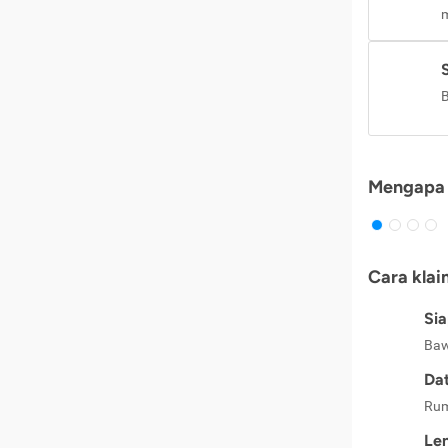
m
B
Mengapa 
Cara klai
Si
Baw
Dat
Rum
Le