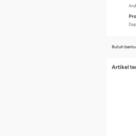
And
Pro
Dap
Butuh bantu
Artikel t