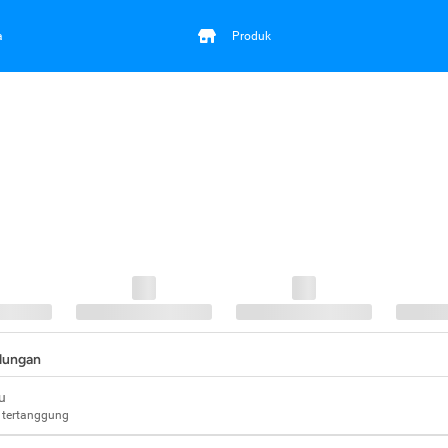
a
Produk
ndungan
u
 tertanggung