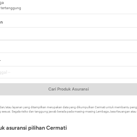
ga
 tertanggung
in
a
r
Cari Produk Asuransi
k dan/atau layanan yang ditampilkan merupakan data yang dikumpulkan Cermati untuk membantu p
 sesuai. Segala risiko dan tanggung jawab berada pada masing-masing Lembaga Jasa Keuangan atau mi
k asuransi pilihan Cermati