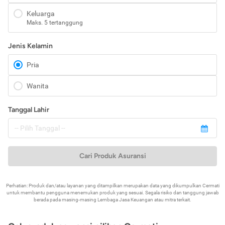
Keluarga
Maks. 5 tertanggung
Jenis Kelamin
Pria
Wanita
Tanggal Lahir
Cari Produk Asuransi
Perhatian: Produk dan/atau layanan yang ditampilkan merupakan data yang dikumpulkan Cermati
untuk membantu pengguna menemukan produk yang sesuai. Segala risiko dan tanggung jawab
berada pada masing-masing Lembaga Jasa Keuangan atau mitra terkait.