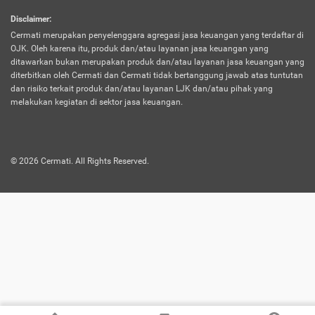
harus terpotong biaya asuransi. Selain itu,
Disclaimer
:
risiko kerugian akibat investasi juga bisa
Cermati merupakan penyelenggara agregasi jasa keuangan yang terdaftar di
turut mempengaruhi saldo asuransi dan
OJK. Oleh karena itu, produk dan/atau layanan jasa keuangan yang
menurunkan manfaatnya.
ditawarkan bukan merupakan produk dan/atau layanan jasa keuangan yang
diterbitkan oleh Cermati dan Cermati tidak bertanggung jawab atas tuntutan
dan risiko terkait produk dan/atau layanan LJK dan/atau pihak yang
Asuransi
Menawarkan manfaat perlindungan yang
melakukan kegiatan di sektor jasa keuangan.
Jiwa
dilengkapi dengan tabungan. Selayaknya
Dwiguna
jenis asuransi yang sebelumnya, produk ini
akan membagi sebagian premi ke rekening
©
2026
Cermati. All Rights Reserved.
tabungan, dan sisanya akan dialokasikan
ke manfaat perlindungan asuransi.
Saat memilih jenis asuransi ini, kamu bisa
merasakan keunggulan berupa
kemudahan dalam mencairkan dana
asuransi sebelum durasi atau masa
asuransinya berakhir. Selain itu, apabila
nasabah masih hidup hingga akhir masa
aktif asuransi, seluruh uang
pertanggungan bisa didapatkan kembali.