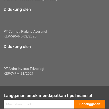
macam risiko dan manfaat investasi.
Didukung oleh
Karena mengombinasikan 2 produk
keuangan sekaligus, premi yang
dibayarkan oleh nasabah akan dibagi
dengan rasio tertentu ke manfaat asuransi
dan investasi sekaligus.
PT Cermati Pialang Asuransi
KEP-596/PD.02/2025
Dengan cara kerja yang lebih lengkap
tersebut, asuransi jenis ini mampu
Didukung oleh
diuangkan kembali saat nasabah tak
pernah melakukan pengajuan klaim
perlindungan. Ketika suatu saat tidak
mampu membayar premi, nasabah juga
PT Artha Investa Teknologi
bisa mengalihkan sebagian dana investasi
KEP-7/PM.21/2021
untuk melunasinya. Tentunya, keuntungan
dari aktivitas investasi bisa sepenuhnya
didapatkan oleh nasabah tanpa harus
repot mengelola modalnya.
Langganan untuk mendapatkan tips finansial
Namun, kekurangannya, manfaat investasi
Berlangganan
tidak bisa dirasakan secara optimal karena