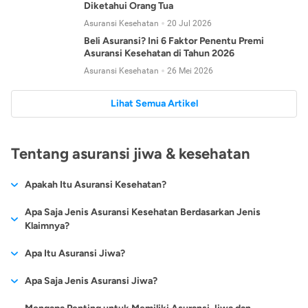
Diketahui Orang Tua
Asuransi Kesehatan
20 Jul 2026
Beli Asuransi? Ini 6 Faktor Penentu Premi
Asuransi Kesehatan di Tahun 2026
Asuransi Kesehatan
26 Mei 2026
Lihat Semua Artikel
Tentang asuransi jiwa & kesehatan
Apakah Itu Asuransi Kesehatan?
Asuransi kesehatan adalah jenis asuransi yang diperuntukkan
Apa Saja Jenis Asuransi Kesehatan Berdasarkan Jenis
untuk memberikan jaminan kesehatan kepada para
Klaimnya?
tertanggungnya jika mengalami sakit atau kecelakaan.
Secara umum, ada 2 jenis asuransi kesehatan yang
Apa Itu Asuransi Jiwa?
Asuransi kesehatan pada umumnya ditawarkan oleh berbagai
dikelompokkan berdasarkan jenis klaimnya:
perusahaan asuransi dengan berbagai pilihan perlindungan
Asuransi jiwa adalah jenis asuransi yang memberikan
Apa Saja Jenis Asuransi Jiwa?
mulai dari jaminan rawat inap di rumah sakit, hingga rawat
Asuransi Kesehatan
Cashless
:
pertanggungan berupa uang santunan atau ganti rugi kepada
jalan.
Proses klaim dilakukan oleh perusahaan asuransi tanpa
Secara umum, berikut jenis-jenis asuransi jiwa yang tersedia di