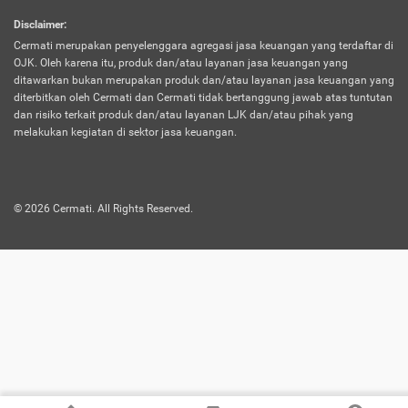
harus terpotong biaya asuransi. Selain itu,
Disclaimer
:
risiko kerugian akibat investasi juga bisa
Cermati merupakan penyelenggara agregasi jasa keuangan yang terdaftar di
turut mempengaruhi saldo asuransi dan
OJK. Oleh karena itu, produk dan/atau layanan jasa keuangan yang
menurunkan manfaatnya.
ditawarkan bukan merupakan produk dan/atau layanan jasa keuangan yang
diterbitkan oleh Cermati dan Cermati tidak bertanggung jawab atas tuntutan
dan risiko terkait produk dan/atau layanan LJK dan/atau pihak yang
Asuransi
Menawarkan manfaat perlindungan yang
melakukan kegiatan di sektor jasa keuangan.
Jiwa
dilengkapi dengan tabungan. Selayaknya
Dwiguna
jenis asuransi yang sebelumnya, produk ini
akan membagi sebagian premi ke rekening
©
2026
Cermati. All Rights Reserved.
tabungan, dan sisanya akan dialokasikan
ke manfaat perlindungan asuransi.
Saat memilih jenis asuransi ini, kamu bisa
merasakan keunggulan berupa
kemudahan dalam mencairkan dana
asuransi sebelum durasi atau masa
asuransinya berakhir. Selain itu, apabila
nasabah masih hidup hingga akhir masa
aktif asuransi, seluruh uang
pertanggungan bisa didapatkan kembali.