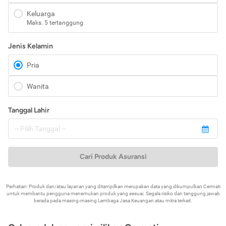
Keluarga
Maks. 5 tertanggung
Jenis Kelamin
Pria
Wanita
Tanggal Lahir
Cari Produk Asuransi
Perhatian: Produk dan/atau layanan yang ditampilkan merupakan data yang dikumpulkan Cermati
untuk membantu pengguna menemukan produk yang sesuai. Segala risiko dan tanggung jawab
berada pada masing-masing Lembaga Jasa Keuangan atau mitra terkait.