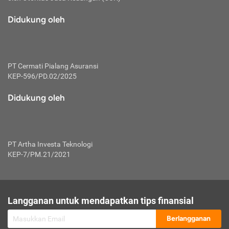
macam risiko dan manfaat investasi.
Didukung oleh
Karena mengombinasikan 2 produk
keuangan sekaligus, premi yang
dibayarkan oleh nasabah akan dibagi
dengan rasio tertentu ke manfaat asuransi
dan investasi sekaligus.
PT Cermati Pialang Asuransi
KEP-596/PD.02/2025
Dengan cara kerja yang lebih lengkap
tersebut, asuransi jenis ini mampu
Didukung oleh
diuangkan kembali saat nasabah tak
pernah melakukan pengajuan klaim
perlindungan. Ketika suatu saat tidak
mampu membayar premi, nasabah juga
PT Artha Investa Teknologi
bisa mengalihkan sebagian dana investasi
KEP-7/PM.21/2021
untuk melunasinya. Tentunya, keuntungan
dari aktivitas investasi bisa sepenuhnya
didapatkan oleh nasabah tanpa harus
repot mengelola modalnya.
Langganan untuk mendapatkan tips finansial
Namun, kekurangannya, manfaat investasi
Berlangganan
tidak bisa dirasakan secara optimal karena