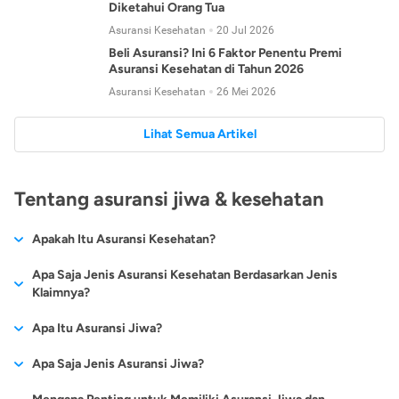
Diketahui Orang Tua
Asuransi Kesehatan
20 Jul 2026
Beli Asuransi? Ini 6 Faktor Penentu Premi
Asuransi Kesehatan di Tahun 2026
Asuransi Kesehatan
26 Mei 2026
Lihat Semua Artikel
Tentang asuransi jiwa & kesehatan
Apakah Itu Asuransi Kesehatan?
Asuransi kesehatan adalah jenis asuransi yang diperuntukkan
Apa Saja Jenis Asuransi Kesehatan Berdasarkan Jenis
untuk memberikan jaminan kesehatan kepada para
Klaimnya?
tertanggungnya jika mengalami sakit atau kecelakaan.
Secara umum, ada 2 jenis asuransi kesehatan yang
Apa Itu Asuransi Jiwa?
Asuransi kesehatan pada umumnya ditawarkan oleh berbagai
dikelompokkan berdasarkan jenis klaimnya:
perusahaan asuransi dengan berbagai pilihan perlindungan
Asuransi jiwa adalah jenis asuransi yang memberikan
Apa Saja Jenis Asuransi Jiwa?
mulai dari jaminan rawat inap di rumah sakit, hingga rawat
Asuransi Kesehatan
Cashless
:
pertanggungan berupa uang santunan atau ganti rugi kepada
jalan.
Proses klaim dilakukan oleh perusahaan asuransi tanpa
Secara umum, berikut jenis-jenis asuransi jiwa yang tersedia di