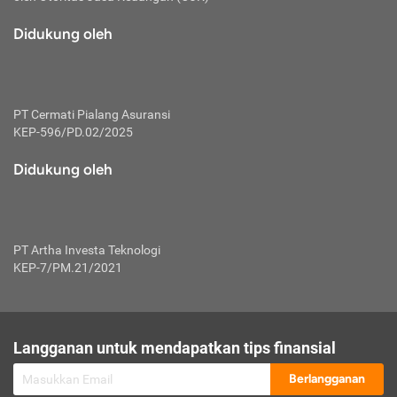
macam risiko dan manfaat investasi.
Didukung oleh
Karena mengombinasikan 2 produk
keuangan sekaligus, premi yang
dibayarkan oleh nasabah akan dibagi
dengan rasio tertentu ke manfaat asuransi
dan investasi sekaligus.
PT Cermati Pialang Asuransi
KEP-596/PD.02/2025
Dengan cara kerja yang lebih lengkap
tersebut, asuransi jenis ini mampu
Didukung oleh
diuangkan kembali saat nasabah tak
pernah melakukan pengajuan klaim
perlindungan. Ketika suatu saat tidak
mampu membayar premi, nasabah juga
PT Artha Investa Teknologi
bisa mengalihkan sebagian dana investasi
KEP-7/PM.21/2021
untuk melunasinya. Tentunya, keuntungan
dari aktivitas investasi bisa sepenuhnya
didapatkan oleh nasabah tanpa harus
repot mengelola modalnya.
Langganan untuk mendapatkan tips finansial
Namun, kekurangannya, manfaat investasi
Berlangganan
tidak bisa dirasakan secara optimal karena