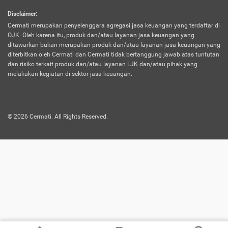
harus terpotong biaya asuransi. Selain itu,
Disclaimer
:
risiko kerugian akibat investasi juga bisa
Cermati merupakan penyelenggara agregasi jasa keuangan yang terdaftar di
turut mempengaruhi saldo asuransi dan
OJK. Oleh karena itu, produk dan/atau layanan jasa keuangan yang
menurunkan manfaatnya.
ditawarkan bukan merupakan produk dan/atau layanan jasa keuangan yang
diterbitkan oleh Cermati dan Cermati tidak bertanggung jawab atas tuntutan
dan risiko terkait produk dan/atau layanan LJK dan/atau pihak yang
Asuransi
Menawarkan manfaat perlindungan yang
melakukan kegiatan di sektor jasa keuangan.
Jiwa
dilengkapi dengan tabungan. Selayaknya
Dwiguna
jenis asuransi yang sebelumnya, produk ini
akan membagi sebagian premi ke rekening
©
2026
Cermati. All Rights Reserved.
tabungan, dan sisanya akan dialokasikan
ke manfaat perlindungan asuransi.
Saat memilih jenis asuransi ini, kamu bisa
merasakan keunggulan berupa
kemudahan dalam mencairkan dana
asuransi sebelum durasi atau masa
asuransinya berakhir. Selain itu, apabila
nasabah masih hidup hingga akhir masa
aktif asuransi, seluruh uang
pertanggungan bisa didapatkan kembali.