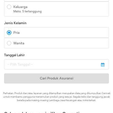
Keluarga
Maks. 5 tertanggung
Jenis Kelamin
Pria
Wanita
Tanggal Lahir
Cari Produk Asuransi
Perhatian: Produk dan/atau layanan yang ditampilkan merupakan data yang dikumpulkan Cermati
untuk membantu pengguna menemukan produk yang sesuai. Segala risiko dan tanggung jawab
berada pada masing-masing Lembaga Jasa Keuangan atau mitra terkait.