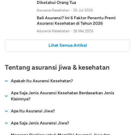
Diketahui Orang Tua
Asuransi Kesehatan
20 Jul 2026
Beli Asuransi? Ini 6 Faktor Penentu Premi
Asuransi Kesehatan di Tahun 2026
Asuransi Kesehatan
26 Mei 2026
Lihat Semua Artikel
Tentang asuransi jiwa & kesehatan
Apakah Itu Asuransi Kesehatan?
Asuransi kesehatan adalah jenis asuransi yang diperuntukkan
Apa Saja Jenis Asuransi Kesehatan Berdasarkan Jenis
untuk memberikan jaminan kesehatan kepada para
Klaimnya?
tertanggungnya jika mengalami sakit atau kecelakaan.
Secara umum, ada 2 jenis asuransi kesehatan yang
Apa Itu Asuransi Jiwa?
Asuransi kesehatan pada umumnya ditawarkan oleh berbagai
dikelompokkan berdasarkan jenis klaimnya:
perusahaan asuransi dengan berbagai pilihan perlindungan
Asuransi jiwa adalah jenis asuransi yang memberikan
Apa Saja Jenis Asuransi Jiwa?
mulai dari jaminan rawat inap di rumah sakit, hingga rawat
Asuransi Kesehatan
Cashless
:
pertanggungan berupa uang santunan atau ganti rugi kepada
jalan.
Proses klaim dilakukan oleh perusahaan asuransi tanpa
Secara umum, berikut jenis-jenis asuransi jiwa yang tersedia di