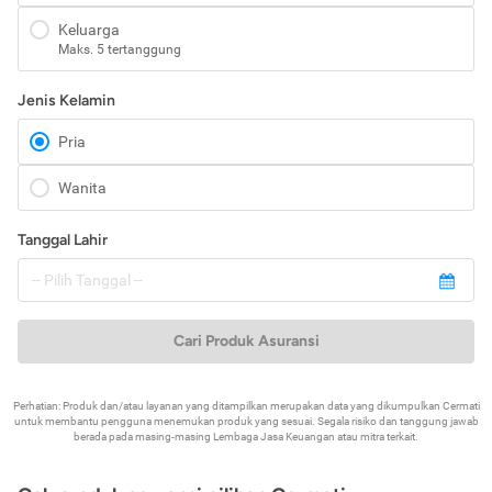
Keluarga
Maks. 5 tertanggung
Jenis Kelamin
Pria
Wanita
Tanggal Lahir
Cari Produk Asuransi
Perhatian: Produk dan/atau layanan yang ditampilkan merupakan data yang dikumpulkan Cermati
untuk membantu pengguna menemukan produk yang sesuai. Segala risiko dan tanggung jawab
berada pada masing-masing Lembaga Jasa Keuangan atau mitra terkait.