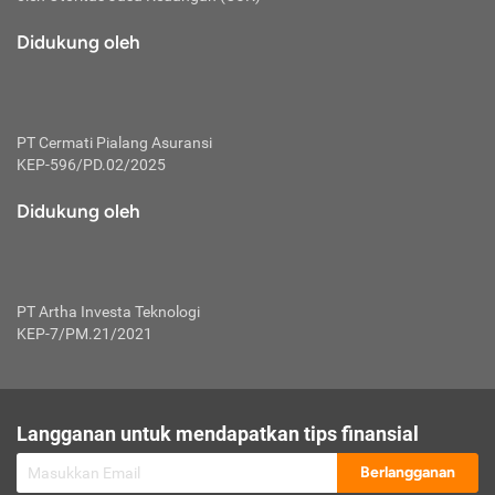
macam risiko dan manfaat investasi.
Didukung oleh
Karena mengombinasikan 2 produk
keuangan sekaligus, premi yang
dibayarkan oleh nasabah akan dibagi
dengan rasio tertentu ke manfaat asuransi
dan investasi sekaligus.
PT Cermati Pialang Asuransi
KEP-596/PD.02/2025
Dengan cara kerja yang lebih lengkap
tersebut, asuransi jenis ini mampu
Didukung oleh
diuangkan kembali saat nasabah tak
pernah melakukan pengajuan klaim
perlindungan. Ketika suatu saat tidak
mampu membayar premi, nasabah juga
PT Artha Investa Teknologi
bisa mengalihkan sebagian dana investasi
KEP-7/PM.21/2021
untuk melunasinya. Tentunya, keuntungan
dari aktivitas investasi bisa sepenuhnya
didapatkan oleh nasabah tanpa harus
repot mengelola modalnya.
Langganan untuk mendapatkan tips finansial
Namun, kekurangannya, manfaat investasi
Berlangganan
tidak bisa dirasakan secara optimal karena