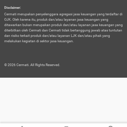
harus terpotong biaya asuransi. Selain itu,
Disclaimer
:
risiko kerugian akibat investasi juga bisa
Cermati merupakan penyelenggara agregasi jasa keuangan yang terdaftar di
turut mempengaruhi saldo asuransi dan
OJK. Oleh karena itu, produk dan/atau layanan jasa keuangan yang
menurunkan manfaatnya.
ditawarkan bukan merupakan produk dan/atau layanan jasa keuangan yang
diterbitkan oleh Cermati dan Cermati tidak bertanggung jawab atas tuntutan
dan risiko terkait produk dan/atau layanan LJK dan/atau pihak yang
Asuransi
Menawarkan manfaat perlindungan yang
melakukan kegiatan di sektor jasa keuangan.
Jiwa
dilengkapi dengan tabungan. Selayaknya
Dwiguna
jenis asuransi yang sebelumnya, produk ini
akan membagi sebagian premi ke rekening
©
2026
Cermati. All Rights Reserved.
tabungan, dan sisanya akan dialokasikan
ke manfaat perlindungan asuransi.
Saat memilih jenis asuransi ini, kamu bisa
merasakan keunggulan berupa
kemudahan dalam mencairkan dana
asuransi sebelum durasi atau masa
asuransinya berakhir. Selain itu, apabila
nasabah masih hidup hingga akhir masa
aktif asuransi, seluruh uang
pertanggungan bisa didapatkan kembali.