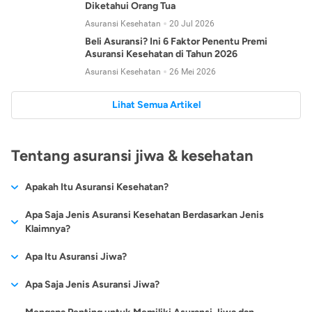
Diketahui Orang Tua
Asuransi Kesehatan
20 Jul 2026
Beli Asuransi? Ini 6 Faktor Penentu Premi
Asuransi Kesehatan di Tahun 2026
Asuransi Kesehatan
26 Mei 2026
Lihat Semua Artikel
Tentang asuransi jiwa & kesehatan
Apakah Itu Asuransi Kesehatan?
Asuransi kesehatan adalah jenis asuransi yang diperuntukkan
Apa Saja Jenis Asuransi Kesehatan Berdasarkan Jenis
untuk memberikan jaminan kesehatan kepada para
Klaimnya?
tertanggungnya jika mengalami sakit atau kecelakaan.
Secara umum, ada 2 jenis asuransi kesehatan yang
Apa Itu Asuransi Jiwa?
Asuransi kesehatan pada umumnya ditawarkan oleh berbagai
dikelompokkan berdasarkan jenis klaimnya:
perusahaan asuransi dengan berbagai pilihan perlindungan
Asuransi jiwa adalah jenis asuransi yang memberikan
Apa Saja Jenis Asuransi Jiwa?
mulai dari jaminan rawat inap di rumah sakit, hingga rawat
Asuransi Kesehatan
Cashless
:
pertanggungan berupa uang santunan atau ganti rugi kepada
jalan.
Proses klaim dilakukan oleh perusahaan asuransi tanpa
Secara umum, berikut jenis-jenis asuransi jiwa yang tersedia di