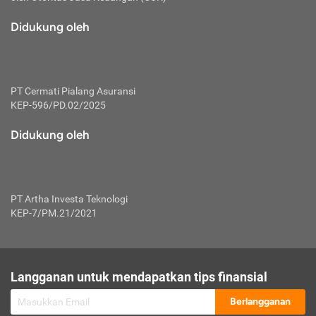
macam risiko dan manfaat investasi.
Didukung oleh
Karena mengombinasikan 2 produk
keuangan sekaligus, premi yang
dibayarkan oleh nasabah akan dibagi
dengan rasio tertentu ke manfaat asuransi
dan investasi sekaligus.
PT Cermati Pialang Asuransi
KEP-596/PD.02/2025
Dengan cara kerja yang lebih lengkap
tersebut, asuransi jenis ini mampu
Didukung oleh
diuangkan kembali saat nasabah tak
pernah melakukan pengajuan klaim
perlindungan. Ketika suatu saat tidak
mampu membayar premi, nasabah juga
PT Artha Investa Teknologi
bisa mengalihkan sebagian dana investasi
KEP-7/PM.21/2021
untuk melunasinya. Tentunya, keuntungan
dari aktivitas investasi bisa sepenuhnya
didapatkan oleh nasabah tanpa harus
repot mengelola modalnya.
Langganan untuk mendapatkan tips finansial
Namun, kekurangannya, manfaat investasi
Berlangganan
tidak bisa dirasakan secara optimal karena