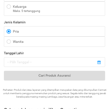
Keluarga
Maks. 5 tertanggung
Jenis Kelamin
Pria
Wanita
Tanggal Lahir
Cari Produk Asuransi
Perhatian: Produk dan/atau layanan yang ditampilkan merupakan data yang dikumpulkan Cermati
untuk membantu pengguna menemukan produk yang sesuai. Segala risiko dan tanggung jawab
berada pada masing-masing Lembaga Jasa Keuangan atau mitra terkait.