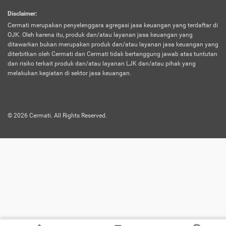
harus terpotong biaya asuransi. Selain itu,
Disclaimer
:
risiko kerugian akibat investasi juga bisa
Cermati merupakan penyelenggara agregasi jasa keuangan yang terdaftar di
turut mempengaruhi saldo asuransi dan
OJK. Oleh karena itu, produk dan/atau layanan jasa keuangan yang
menurunkan manfaatnya.
ditawarkan bukan merupakan produk dan/atau layanan jasa keuangan yang
diterbitkan oleh Cermati dan Cermati tidak bertanggung jawab atas tuntutan
dan risiko terkait produk dan/atau layanan LJK dan/atau pihak yang
Asuransi
Menawarkan manfaat perlindungan yang
melakukan kegiatan di sektor jasa keuangan.
Jiwa
dilengkapi dengan tabungan. Selayaknya
Dwiguna
jenis asuransi yang sebelumnya, produk ini
akan membagi sebagian premi ke rekening
©
2026
Cermati. All Rights Reserved.
tabungan, dan sisanya akan dialokasikan
ke manfaat perlindungan asuransi.
Saat memilih jenis asuransi ini, kamu bisa
merasakan keunggulan berupa
kemudahan dalam mencairkan dana
asuransi sebelum durasi atau masa
asuransinya berakhir. Selain itu, apabila
nasabah masih hidup hingga akhir masa
aktif asuransi, seluruh uang
pertanggungan bisa didapatkan kembali.