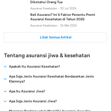
Diketahui Orang Tua
Asuransi Kesehatan
20 Jul 2026
Beli Asuransi? Ini 6 Faktor Penentu Premi
Asuransi Kesehatan di Tahun 2026
Asuransi Kesehatan
26 Mei 2026
Lihat Semua Artikel
Tentang asuransi jiwa & kesehatan
Apakah Itu Asuransi Kesehatan?
Asuransi kesehatan adalah jenis asuransi yang diperuntukkan
Apa Saja Jenis Asuransi Kesehatan Berdasarkan Jenis
untuk memberikan jaminan kesehatan kepada para
Klaimnya?
tertanggungnya jika mengalami sakit atau kecelakaan.
Secara umum, ada 2 jenis asuransi kesehatan yang
Apa Itu Asuransi Jiwa?
Asuransi kesehatan pada umumnya ditawarkan oleh berbagai
dikelompokkan berdasarkan jenis klaimnya:
perusahaan asuransi dengan berbagai pilihan perlindungan
Asuransi jiwa adalah jenis asuransi yang memberikan
Apa Saja Jenis Asuransi Jiwa?
mulai dari jaminan rawat inap di rumah sakit, hingga rawat
Asuransi Kesehatan
Cashless
:
pertanggungan berupa uang santunan atau ganti rugi kepada
jalan.
Proses klaim dilakukan oleh perusahaan asuransi tanpa
Secara umum, berikut jenis-jenis asuransi jiwa yang tersedia di