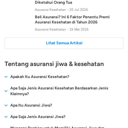
Diketahui Orang Tua
Asuransi Kesehatan
20 Jul 2026
Beli Asuransi? Ini 6 Faktor Penentu Premi
Asuransi Kesehatan di Tahun 2026
Asuransi Kesehatan
26 Mei 2026
Lihat Semua Artikel
Tentang asuransi jiwa & kesehatan
Apakah Itu Asuransi Kesehatan?
Asuransi kesehatan adalah jenis asuransi yang diperuntukkan
Apa Saja Jenis Asuransi Kesehatan Berdasarkan Jenis
untuk memberikan jaminan kesehatan kepada para
Klaimnya?
tertanggungnya jika mengalami sakit atau kecelakaan.
Secara umum, ada 2 jenis asuransi kesehatan yang
Apa Itu Asuransi Jiwa?
Asuransi kesehatan pada umumnya ditawarkan oleh berbagai
dikelompokkan berdasarkan jenis klaimnya:
perusahaan asuransi dengan berbagai pilihan perlindungan
Asuransi jiwa adalah jenis asuransi yang memberikan
Apa Saja Jenis Asuransi Jiwa?
mulai dari jaminan rawat inap di rumah sakit, hingga rawat
Asuransi Kesehatan
Cashless
:
pertanggungan berupa uang santunan atau ganti rugi kepada
jalan.
Proses klaim dilakukan oleh perusahaan asuransi tanpa
Secara umum, berikut jenis-jenis asuransi jiwa yang tersedia di