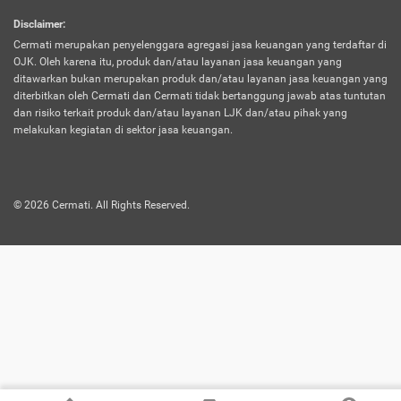
harus terpotong biaya asuransi. Selain itu,
Disclaimer
:
risiko kerugian akibat investasi juga bisa
Cermati merupakan penyelenggara agregasi jasa keuangan yang terdaftar di
turut mempengaruhi saldo asuransi dan
OJK. Oleh karena itu, produk dan/atau layanan jasa keuangan yang
menurunkan manfaatnya.
ditawarkan bukan merupakan produk dan/atau layanan jasa keuangan yang
diterbitkan oleh Cermati dan Cermati tidak bertanggung jawab atas tuntutan
dan risiko terkait produk dan/atau layanan LJK dan/atau pihak yang
Asuransi
Menawarkan manfaat perlindungan yang
melakukan kegiatan di sektor jasa keuangan.
Jiwa
dilengkapi dengan tabungan. Selayaknya
Dwiguna
jenis asuransi yang sebelumnya, produk ini
akan membagi sebagian premi ke rekening
©
2026
Cermati. All Rights Reserved.
tabungan, dan sisanya akan dialokasikan
ke manfaat perlindungan asuransi.
Saat memilih jenis asuransi ini, kamu bisa
merasakan keunggulan berupa
kemudahan dalam mencairkan dana
asuransi sebelum durasi atau masa
asuransinya berakhir. Selain itu, apabila
nasabah masih hidup hingga akhir masa
aktif asuransi, seluruh uang
pertanggungan bisa didapatkan kembali.