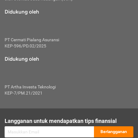
macam risiko dan manfaat investasi.
Didukung oleh
Karena mengombinasikan 2 produk
keuangan sekaligus, premi yang
dibayarkan oleh nasabah akan dibagi
dengan rasio tertentu ke manfaat asuransi
dan investasi sekaligus.
PT Cermati Pialang Asuransi
KEP-596/PD.02/2025
Dengan cara kerja yang lebih lengkap
tersebut, asuransi jenis ini mampu
Didukung oleh
diuangkan kembali saat nasabah tak
pernah melakukan pengajuan klaim
perlindungan. Ketika suatu saat tidak
mampu membayar premi, nasabah juga
PT Artha Investa Teknologi
bisa mengalihkan sebagian dana investasi
KEP-7/PM.21/2021
untuk melunasinya. Tentunya, keuntungan
dari aktivitas investasi bisa sepenuhnya
didapatkan oleh nasabah tanpa harus
repot mengelola modalnya.
Langganan untuk mendapatkan tips finansial
Namun, kekurangannya, manfaat investasi
Berlangganan
tidak bisa dirasakan secara optimal karena