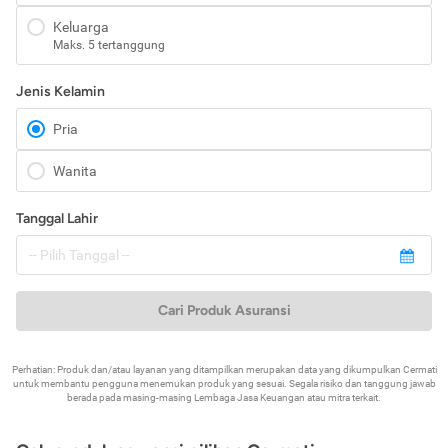
Keluarga
Maks. 5 tertanggung
Jenis Kelamin
Pria
Wanita
Tanggal Lahir
Cari Produk Asuransi
Perhatian: Produk dan/atau layanan yang ditampilkan merupakan data yang dikumpulkan Cermati
untuk membantu pengguna menemukan produk yang sesuai. Segala risiko dan tanggung jawab
berada pada masing-masing Lembaga Jasa Keuangan atau mitra terkait.