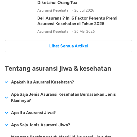
Diketahui Orang Tua
Asuransi Kesehatan
20 Jul 2026
Beli Asuransi? Ini 6 Faktor Penentu Premi
Asuransi Kesehatan di Tahun 2026
Asuransi Kesehatan
26 Mei 2026
Lihat Semua Artikel
Tentang asuransi jiwa & kesehatan
Apakah Itu Asuransi Kesehatan?
Asuransi kesehatan adalah jenis asuransi yang diperuntukkan
Apa Saja Jenis Asuransi Kesehatan Berdasarkan Jenis
untuk memberikan jaminan kesehatan kepada para
Klaimnya?
tertanggungnya jika mengalami sakit atau kecelakaan.
Secara umum, ada 2 jenis asuransi kesehatan yang
Apa Itu Asuransi Jiwa?
Asuransi kesehatan pada umumnya ditawarkan oleh berbagai
dikelompokkan berdasarkan jenis klaimnya:
perusahaan asuransi dengan berbagai pilihan perlindungan
Asuransi jiwa adalah jenis asuransi yang memberikan
Apa Saja Jenis Asuransi Jiwa?
mulai dari jaminan rawat inap di rumah sakit, hingga rawat
Asuransi Kesehatan
Cashless
:
pertanggungan berupa uang santunan atau ganti rugi kepada
jalan.
Proses klaim dilakukan oleh perusahaan asuransi tanpa
Secara umum, berikut jenis-jenis asuransi jiwa yang tersedia di