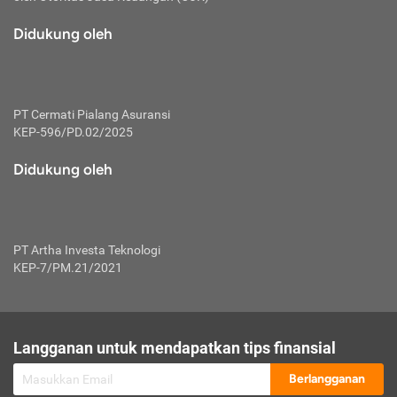
macam risiko dan manfaat investasi.
Didukung oleh
Karena mengombinasikan 2 produk
keuangan sekaligus, premi yang
dibayarkan oleh nasabah akan dibagi
dengan rasio tertentu ke manfaat asuransi
dan investasi sekaligus.
PT Cermati Pialang Asuransi
KEP-596/PD.02/2025
Dengan cara kerja yang lebih lengkap
tersebut, asuransi jenis ini mampu
Didukung oleh
diuangkan kembali saat nasabah tak
pernah melakukan pengajuan klaim
perlindungan. Ketika suatu saat tidak
mampu membayar premi, nasabah juga
PT Artha Investa Teknologi
bisa mengalihkan sebagian dana investasi
KEP-7/PM.21/2021
untuk melunasinya. Tentunya, keuntungan
dari aktivitas investasi bisa sepenuhnya
didapatkan oleh nasabah tanpa harus
repot mengelola modalnya.
Langganan untuk mendapatkan tips finansial
Namun, kekurangannya, manfaat investasi
Berlangganan
tidak bisa dirasakan secara optimal karena