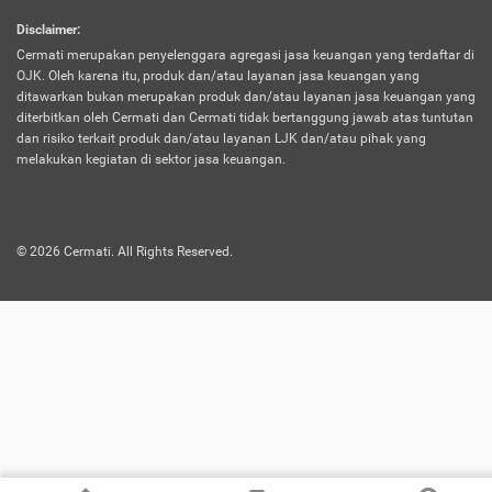
harus terpotong biaya asuransi. Selain itu,
Disclaimer
:
risiko kerugian akibat investasi juga bisa
Cermati merupakan penyelenggara agregasi jasa keuangan yang terdaftar di
turut mempengaruhi saldo asuransi dan
OJK. Oleh karena itu, produk dan/atau layanan jasa keuangan yang
menurunkan manfaatnya.
ditawarkan bukan merupakan produk dan/atau layanan jasa keuangan yang
diterbitkan oleh Cermati dan Cermati tidak bertanggung jawab atas tuntutan
dan risiko terkait produk dan/atau layanan LJK dan/atau pihak yang
Asuransi
Menawarkan manfaat perlindungan yang
melakukan kegiatan di sektor jasa keuangan.
Jiwa
dilengkapi dengan tabungan. Selayaknya
Dwiguna
jenis asuransi yang sebelumnya, produk ini
akan membagi sebagian premi ke rekening
©
2026
Cermati. All Rights Reserved.
tabungan, dan sisanya akan dialokasikan
ke manfaat perlindungan asuransi.
Saat memilih jenis asuransi ini, kamu bisa
merasakan keunggulan berupa
kemudahan dalam mencairkan dana
asuransi sebelum durasi atau masa
asuransinya berakhir. Selain itu, apabila
nasabah masih hidup hingga akhir masa
aktif asuransi, seluruh uang
pertanggungan bisa didapatkan kembali.