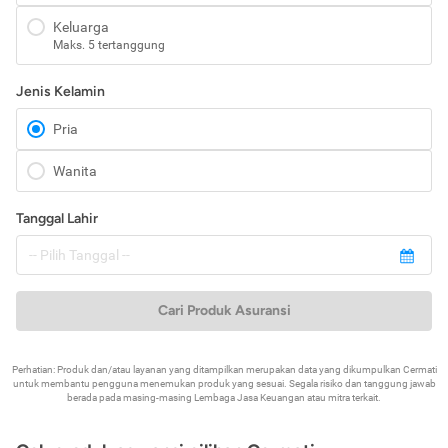
Keluarga
Maks. 5 tertanggung
Jenis Kelamin
Pria
Wanita
Tanggal Lahir
Cari Produk Asuransi
Perhatian: Produk dan/atau layanan yang ditampilkan merupakan data yang dikumpulkan Cermati
untuk membantu pengguna menemukan produk yang sesuai. Segala risiko dan tanggung jawab
berada pada masing-masing Lembaga Jasa Keuangan atau mitra terkait.