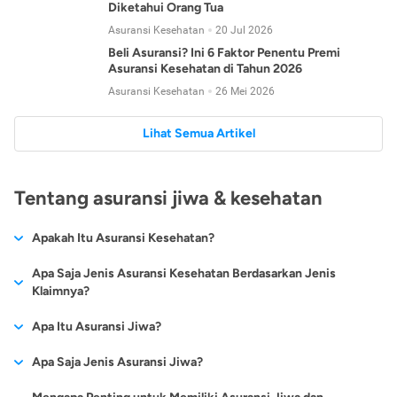
Diketahui Orang Tua
Asuransi Kesehatan
20 Jul 2026
Beli Asuransi? Ini 6 Faktor Penentu Premi
Asuransi Kesehatan di Tahun 2026
Asuransi Kesehatan
26 Mei 2026
Lihat Semua Artikel
Tentang asuransi jiwa & kesehatan
Apakah Itu Asuransi Kesehatan?
Asuransi kesehatan adalah jenis asuransi yang diperuntukkan
Apa Saja Jenis Asuransi Kesehatan Berdasarkan Jenis
untuk memberikan jaminan kesehatan kepada para
Klaimnya?
tertanggungnya jika mengalami sakit atau kecelakaan.
Secara umum, ada 2 jenis asuransi kesehatan yang
Apa Itu Asuransi Jiwa?
Asuransi kesehatan pada umumnya ditawarkan oleh berbagai
dikelompokkan berdasarkan jenis klaimnya:
perusahaan asuransi dengan berbagai pilihan perlindungan
Asuransi jiwa adalah jenis asuransi yang memberikan
Apa Saja Jenis Asuransi Jiwa?
mulai dari jaminan rawat inap di rumah sakit, hingga rawat
Asuransi Kesehatan
Cashless
:
pertanggungan berupa uang santunan atau ganti rugi kepada
jalan.
Proses klaim dilakukan oleh perusahaan asuransi tanpa
Secara umum, berikut jenis-jenis asuransi jiwa yang tersedia di