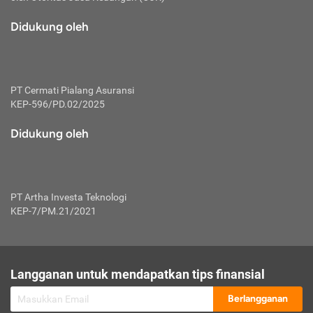
macam risiko dan manfaat investasi.
Didukung oleh
Karena mengombinasikan 2 produk
keuangan sekaligus, premi yang
dibayarkan oleh nasabah akan dibagi
dengan rasio tertentu ke manfaat asuransi
dan investasi sekaligus.
PT Cermati Pialang Asuransi
KEP-596/PD.02/2025
Dengan cara kerja yang lebih lengkap
tersebut, asuransi jenis ini mampu
Didukung oleh
diuangkan kembali saat nasabah tak
pernah melakukan pengajuan klaim
perlindungan. Ketika suatu saat tidak
mampu membayar premi, nasabah juga
PT Artha Investa Teknologi
bisa mengalihkan sebagian dana investasi
KEP-7/PM.21/2021
untuk melunasinya. Tentunya, keuntungan
dari aktivitas investasi bisa sepenuhnya
didapatkan oleh nasabah tanpa harus
repot mengelola modalnya.
Langganan untuk mendapatkan tips finansial
Namun, kekurangannya, manfaat investasi
Berlangganan
tidak bisa dirasakan secara optimal karena