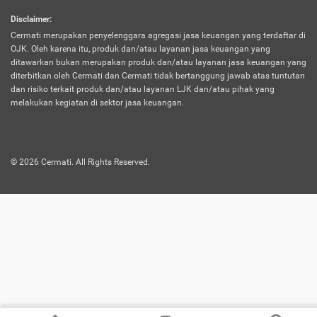
harus terpotong biaya asuransi. Selain itu,
Disclaimer
:
risiko kerugian akibat investasi juga bisa
Cermati merupakan penyelenggara agregasi jasa keuangan yang terdaftar di
turut mempengaruhi saldo asuransi dan
OJK. Oleh karena itu, produk dan/atau layanan jasa keuangan yang
menurunkan manfaatnya.
ditawarkan bukan merupakan produk dan/atau layanan jasa keuangan yang
diterbitkan oleh Cermati dan Cermati tidak bertanggung jawab atas tuntutan
dan risiko terkait produk dan/atau layanan LJK dan/atau pihak yang
Asuransi
Menawarkan manfaat perlindungan yang
melakukan kegiatan di sektor jasa keuangan.
Jiwa
dilengkapi dengan tabungan. Selayaknya
Dwiguna
jenis asuransi yang sebelumnya, produk ini
akan membagi sebagian premi ke rekening
©
2026
Cermati. All Rights Reserved.
tabungan, dan sisanya akan dialokasikan
ke manfaat perlindungan asuransi.
Saat memilih jenis asuransi ini, kamu bisa
merasakan keunggulan berupa
kemudahan dalam mencairkan dana
asuransi sebelum durasi atau masa
asuransinya berakhir. Selain itu, apabila
nasabah masih hidup hingga akhir masa
aktif asuransi, seluruh uang
pertanggungan bisa didapatkan kembali.