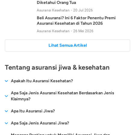
Diketahui Orang Tua
Asuransi Kesehatan
20 Jul 2026
Beli Asuransi? Ini 6 Faktor Penentu Premi
Asuransi Kesehatan di Tahun 2026
Asuransi Kesehatan
26 Mei 2026
Lihat Semua Artikel
Tentang asuransi jiwa & kesehatan
Apakah Itu Asuransi Kesehatan?
Asuransi kesehatan adalah jenis asuransi yang diperuntukkan
Apa Saja Jenis Asuransi Kesehatan Berdasarkan Jenis
untuk memberikan jaminan kesehatan kepada para
Klaimnya?
tertanggungnya jika mengalami sakit atau kecelakaan.
Secara umum, ada 2 jenis asuransi kesehatan yang
Apa Itu Asuransi Jiwa?
Asuransi kesehatan pada umumnya ditawarkan oleh berbagai
dikelompokkan berdasarkan jenis klaimnya:
perusahaan asuransi dengan berbagai pilihan perlindungan
Asuransi jiwa adalah jenis asuransi yang memberikan
Apa Saja Jenis Asuransi Jiwa?
mulai dari jaminan rawat inap di rumah sakit, hingga rawat
Asuransi Kesehatan
Cashless
:
pertanggungan berupa uang santunan atau ganti rugi kepada
jalan.
Proses klaim dilakukan oleh perusahaan asuransi tanpa
Secara umum, berikut jenis-jenis asuransi jiwa yang tersedia di