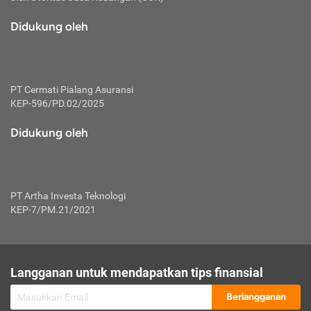
macam risiko dan manfaat investasi.
Didukung oleh
Karena mengombinasikan 2 produk
keuangan sekaligus, premi yang
dibayarkan oleh nasabah akan dibagi
dengan rasio tertentu ke manfaat asuransi
dan investasi sekaligus.
PT Cermati Pialang Asuransi
KEP-596/PD.02/2025
Dengan cara kerja yang lebih lengkap
tersebut, asuransi jenis ini mampu
Didukung oleh
diuangkan kembali saat nasabah tak
pernah melakukan pengajuan klaim
perlindungan. Ketika suatu saat tidak
mampu membayar premi, nasabah juga
PT Artha Investa Teknologi
bisa mengalihkan sebagian dana investasi
KEP-7/PM.21/2021
untuk melunasinya. Tentunya, keuntungan
dari aktivitas investasi bisa sepenuhnya
didapatkan oleh nasabah tanpa harus
repot mengelola modalnya.
Langganan untuk mendapatkan tips finansial
Namun, kekurangannya, manfaat investasi
Berlangganan
tidak bisa dirasakan secara optimal karena