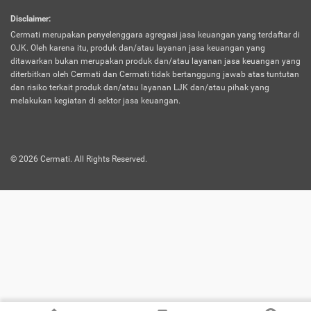
harus terpotong biaya asuransi. Selain itu,
Disclaimer
:
risiko kerugian akibat investasi juga bisa
Cermati merupakan penyelenggara agregasi jasa keuangan yang terdaftar di
turut mempengaruhi saldo asuransi dan
OJK. Oleh karena itu, produk dan/atau layanan jasa keuangan yang
menurunkan manfaatnya.
ditawarkan bukan merupakan produk dan/atau layanan jasa keuangan yang
diterbitkan oleh Cermati dan Cermati tidak bertanggung jawab atas tuntutan
dan risiko terkait produk dan/atau layanan LJK dan/atau pihak yang
Asuransi
Menawarkan manfaat perlindungan yang
melakukan kegiatan di sektor jasa keuangan.
Jiwa
dilengkapi dengan tabungan. Selayaknya
Dwiguna
jenis asuransi yang sebelumnya, produk ini
akan membagi sebagian premi ke rekening
©
2026
Cermati. All Rights Reserved.
tabungan, dan sisanya akan dialokasikan
ke manfaat perlindungan asuransi.
Saat memilih jenis asuransi ini, kamu bisa
merasakan keunggulan berupa
kemudahan dalam mencairkan dana
asuransi sebelum durasi atau masa
asuransinya berakhir. Selain itu, apabila
nasabah masih hidup hingga akhir masa
aktif asuransi, seluruh uang
pertanggungan bisa didapatkan kembali.