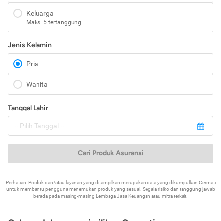
Keluarga
Maks. 5 tertanggung
Jenis Kelamin
Pria
Wanita
Tanggal Lahir
Cari Produk Asuransi
Perhatian: Produk dan/atau layanan yang ditampilkan merupakan data yang dikumpulkan Cermati
untuk membantu pengguna menemukan produk yang sesuai. Segala risiko dan tanggung jawab
berada pada masing-masing Lembaga Jasa Keuangan atau mitra terkait.